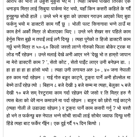
आरोप को भारी ले उकुश मुकुस भएं म । त्यही बिचमा पोखरा तिरका एक
धनाड्य मित्र लाई सिबुया पार्कमा भेट भयो, यहाँ किन कसरी कहिले के गर्दै
हुनुहुन्छ सोधी हालें । उन्ले भने म बुवा को उपचार गराउन आएको थिए बुवा
फर्कनु भयो म डाक्टरी काम गर्दै छु । भोली पल्ट सिनागावा भन्ने ठाउँ मा
काम हेर्न अर्को मित्र ले बोलाएका थिए । उन्ले भने शेखर सर पहिले काम
हेर्नुस चित्त बुझे म तपाईं लाई लगै दिन्छु । त्यहा पुगेको त हिजो डाक्टरी काम
गर्छु भन्ने मित्र त ५०-६० किलो जस्तो लाग्ने गोरुको फिला बोकेर ट्रक मा
लोड गर्दै रहेछन । उन्ले मलाई देखे अनी आएर भने ‘देख्नु भो त हाम्रो जापान
मा मेरो डाक्टरी काम ? ’, सेतो कोट , सेतो पाइँट लाएर उनी बनेछन डा. ।
हा हा हा हा हा हांसो भयो । त्यहा उनी लगायत अरु ३० , ४० जना नेपाली
हरु काम गर्दा रहेछन । गाई गोरु बङुर काट्ने, टुक्रा पार्ने अनी होल्सेल मा
बेच्ने ठाउँ रहेछ त्यो । बिहान ८ बजे देखी ३ बजे सम्म मा त्यहा, बेलुका ५ बजे
देखी १० बजे सम् रेस्टुरामा काम गर्दा रहेछन धेरै जसो र ति मित्र हरु नै
त्यस बेला को धेरै मान कमाउने मा पर्दा रहेछन । बाहुन को छोरो गाई काट्ने
(त्यहा गोली ले उडाउदा रहेछन ) र टुक्रा पार्ने काम कसरी गर्नु ? भो यस्तै
हो भने त फर्कन्छु बरु नेपाल भन्ने सोची साथी लाई सोचेर जवाफ दिन्छु भनी
हिंडे त्यहा बाट फर्केर गँईन। एक दुई गर्दै १५ दिन बित्यो ।