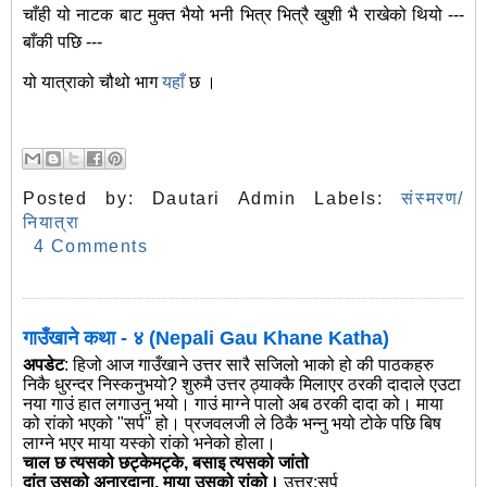
चाँही यो नाटक बाट मुक्त भैयो भनी भित्र भित्रै खुशी भै राखेको थियो ---
बाँकी पछि ---
यो यात्राको चौथो भाग
यहाँ
छ ।
Posted by:
Dautari Admin
Labels:
संस्मरण/
नियात्रा
4 Comments
गाउँखाने कथा - ४ (Nepali Gau Khane Katha)
अपडेट
: हिजो आज गाउँखाने उत्तर सारै सजिलो भाको हो की पाठकहरु
निकै धुरन्दर निस्कनुभयो? शुरुमै उत्तर ठ्याक्कै मिलाएर ठरकी दादाले एउटा
नया गाउं हात लगाउनु भयो। गाउं माग्ने पालो अब ठरकी दादा को। माया
को रांको भएको "सर्प" हो। प्रजवलजी ले ठिकै भन्नु भयो टोके पछि बिष
लाग्ने भएर माया यस्को रांको भनेको होला।
चाल छ त्यसको छट्केमट्के, बसाइ त्यसको जांतो
दांत उसको अनारदाना, माया उसको रांको।
उत्तर:सर्प