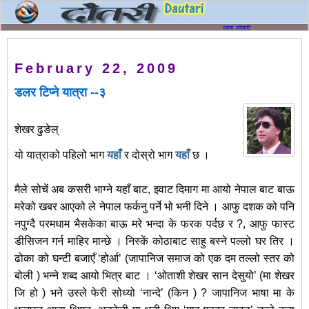
February 22, 2009
डलर टिप्ने यात्रा --३
शेखर ढुङेल्
यो यात्राको पहिलो भाग
यहाँ
र दोस्रो भाग
यहाँ
छ ।
मैले सोचें अब कसरी भाग्ने यहाँ बाट, झ्वाट दिमाग मा आयो नेपाल बाट बाऊ
मरेको खबर आएको ले नेपाल फर्कनु पर्ने भो भनी दिने । आफु दशक को पनि
नपुग्दै परमधाम भैसकेका बाऊ मरे भन्दा के फरक पर्दछ र ?, आफु फास्ट
डीसिजन गर्न माहिर मान्छे । निस्कें कोठाबाट साहु बस्ने पल्लो घर तिर ।
ढोका को घन्टी बजाएँ ‘होर्आ’ (जापानिज समाज को एक दम तल्लो स्तर को
बोली ) भन्ने शब्द आयो भित्र बाट । ‘ओताशी शेखर सान देसुयो’ (मा शेखर
जि हो ) भने उस्ले फेरी सोध्यो ‘नान्दे’ (किन ) ? जापानिज भाषा मा के