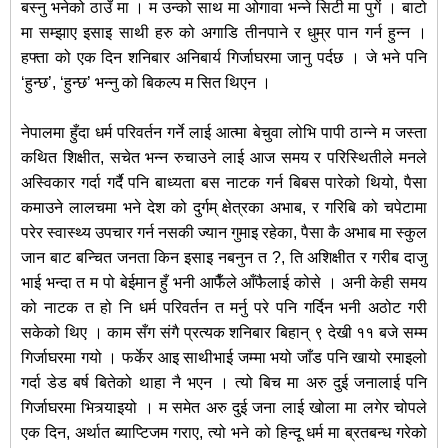
बस्नु भनेको ठाउँ मा । म उन्को साथ मा ओगावा भन्ने सिटी मा पुगें । बाटो
मा सम्झाए इसाइ साथी हरु को अगाडि तीनपाने र धुम्र पान गर्न हुन्न ।
हफ्ता को एक दिन शनिबार अनिबार्य गिर्जाघरमा जानु पर्दछ । जे भने पनि
‘हुन्छ’, ‘हुन्छ’ भन्नु को बिकल्प म सित थिएन ।
नेपालमा हुँदा धर्म परिवर्तन गर्ने लाई आत्मा बेचुवा लोभि पापी ठान्ने म जस्ता
कथित शिक्षीत, सचेत भन्न रुचाउने लाई आज समय र परिस्थितीले मनले
अस्विकार गर्दा गर्दै पनि बाध्यता बस नाटक गर्न बिबस पारेको थियो, पैसा
कमाउने लालचमा भने देश को दुर्गम् क्षेत्रका अभाब, र गरिबि को चपेटामा
परेर स्वास्थ्य उपचार गर्न नसकी ज्यान गुमाइ रहेका, पैसा कै अभाब मा स्कुल
जान बाट बन्चित जनता किन इसाइ नबनुन त ?, ति अशिक्षीत र गरीब दाजु
भाई भन्दा त म पो बेईमान हुँ भनी आफैँले आँफैलाई कोसे । अनी केही समय
को नाटक त हो नि धर्म परिवर्तन त मर्नु परे पनि गर्दिन भनी अठोट गरी
सकेको थिए । काम सँग संगै प्रत्यक शनिबार बिहान् ९ देखी ११ बजे सम्म
गिर्जाघरमा गयो । फर्केर आइ साथीभाई जम्मा भयो जाँड पनि खायो रमाइलो
गर्दा डेड बर्ष बितेको थाहा नै भएन । त्यो बिच मा अरु दुई जनालाई पनि
गिर्जाघरमा भित्र्याइयो । म समेत अरु दुई जना लाई खोला मा लगेर चोपले
एक दिन, अर्थात ब्याप्टिजम गराए, त्यो भने को हिन्दू धर्म मा ब्रतबन्ध गरेको