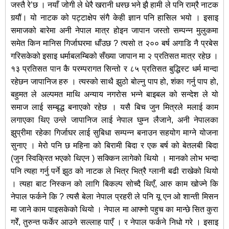
जस्तै रे’छ । नयाँ जोगी ले धेरै खरानी धस्छ भने झै हामी ले पनि राम्रै नाटक
गर्‍यौं। यो नाटक को पट्टाक्षेप संगै केही ज्ञान पनि हासिल भयो । इसाइ
समाजको बारेमा अनी नेपाल मात्र होइन जापान जस्तो सम्पन्न मुलुकमा
समेत किन मानिस गिर्जाघरमा धाँउछ ? त्यसो त २०० बर्ष अगाडि नै प्रबेस
गरिसकेको इसाइ धर्माबलम्बिको सँख्या जापान मा २ प्रतिसत मात्र रहेछ ।
१३ प्रतिसत पान कै परम्परागत सिन्तो र ८५ प्रतिसत बुद्धिस्ट धर्म मान्दा
रहेछन जापानिज हरु । त्यस्को साथै झुठो बोल्नु पाप हो, शंका गर्नु पाप हो,
बहुमत ले अल्पमत माथि अन्याय नगरोस भन्ने बाइबल को सन्देश ले यो
समाज लाई सम्बृद्ध बनाएको रहेछ । यसै बिच जुन मित्रले मलाई काम
लगाएका थिए उन्ले जापानिज लाई नेपाल घुम्न लैजाने, अनी नेपालका
झुप्रीमा रहेका गिर्जाघर लाई सुबिधा सम्पन्न बनाउन सहयोग माग्ने योजना
सुनाए । मेरो पनि छ महिना को बिरामी बिदा र एक बर्ष को बेतलबी बिदा
(जुन स्विक्रित भएको थिएन ) सक्किन लागेको थियो । मानको लोभ भन्दा
पनि त्यहा गर्नु पर्ने झुठ को नाटक ले भित्र भित्रै ग्लानी बढी राखेको थियो
। त्यहा बाट निस्कन को लागि बिकल्प सोच्दै थिएँ, आरु काम खोज्ने कि
नेपाल फर्कने कि ? त्यसै बेला नेपाल प्रहरी ले पनि यू एन ओ शान्ती मिसन
मा जाने काम पाइसकेको थियो । नेपाल मा आफ्नो पहुच का मान्छे सित कुरा
गरेँ, तुरुन्त फर्केर आउने सल्लाह पाएँ । र नेपाल फर्कने निधो गरे । इसाइ