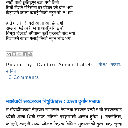
त्‍यही बाटो छुटिट्‍एर उता गयौ तिमी
तिमी हिड्‌ने गोरेटोमा वर पीपल को बोट भयो
विझाउने काडा मलाई निको नहुने चो ट भयो
हाते मालो गरी गरी खोला खोल्‍छी तर्‍यौ
सम्‍झना भई त्‍यही माया आसुँ बनि झर्‍यो
तिम्रो दिलको बगैचामा फूलै फूलको बोट भयो
विझाउने काडा मलाई निको नहुने चोट भयो
Posted by:
Dautari Admin
Labels:
गीत/ गजल/
कविता
3 Comments
माओवादी सरकारका नियुक्तिहरू : कस्ता दुर्नाम मजाक
माओवादीहरूको नेतृत्वमा गणतन्त्र नेपालमा सरकार बन्यो र यो सरकारबाट
धेरैको आशा थियो एउटा गतिलो प्रकृयाको आरम्भ हुनेछ । राजनैतिक,
कानूनी, कानूनी राज्य, लोकतान्त्रिक विधि र सुशासनको कुरा मात्र सुन्दा