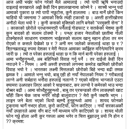
आज अघी भर्खर फोन गरेको मैले आमालाई । त्यो पापी ॠषि भनाउदो
दाइलाई सरखारले अझै केही दिन झ्यालखानामा कोच्ने रे । साच्चै भान्नु पर्दा
आमाको पुकारा छ त्यो पापी नछुटोस, कुनै हालतमा । बाउ मार्ने छोरो किन
चाहियो यो जमनामा ? आमाको सिर्फ त्यही टकासो छ । अस्ती हात्तीखोरमा
अनौठो भेला भयो रे । कुनी कसको मुक्तिको लागि बनेको "परमुक्ती सेना" रे
। काकाको छोरोले प्रधानमन्त्री पर्नेलाई गोडफाट र सतर्कको भेशमा कुनी
कुन बादको हो सलाम ठोक्यो रे । पन्ध्र हजार नेपालीको छातीमा गोली
ठोक्नेहरुले साधारण रामशरण भाईहरुको सलाम खानु महान होला तर मन
रोएको त कसले देखेको छ र ? अनी मन जलेको कसलाई थाहा छ र ?
श्रिन्खलाबद्ध रुपमा देशका र मेरी नेपाल आमाका ज्वाँईहरु मरिने/मारिने क्रम
जारी छ । त्यो त परेका हरुलाई थाहा छ न कि मार्न बानी परेका हरुलाई ।
आमा भन्दैहुनुन्थ्यो, अब बहिनिको विवाह गर्नु पर्ने । तर दाईजो केही दिन
नपाउने रे - नियम । अनी अस्ती हप्ताको लगनमा कमरेड खामिको छोरीको
विवाह भयो रे । भारतका लक्ष्मी मित्तलको छोरोको बिहे भन्दा बढी तमक
झमक रे । आमाले भन्नु भयो, बाबु एही हो नयाँ नेपालको नियम ? गरीबलाई
लाग्ने अनी सर्बहारा भनौदा हरुलाई नलाग्ने ? गएको महिना भान्जाले एउटा
क्यामरा उअपाहर लिएर आको रे चाइनाबाट, कर लाग्यो रे कमेरको भाउ भन्दा
दोब्बर बढी । आमा सोध्दैहुनुहुन्थ्यो , बाबु तर प्रचन्डको तीन लाकह्को खाट
चाँही किन चेक जाच नगरि सोझै बालुवाटार ? मेरो कुनै जबाफै भएन ।
लाइन जने बेला भएको थियो बह्न्दै हुनुहुन्थ्यो आमा । शायद फोनको
टुक्रामा चार्गे नभएर होला, कुरो काटियो, फोन काटिएर । नयाँ सरकाअर्को
नयाँ उपहारले आमा सँग बाट गर्ने माध्याम पनि काटिएको छ । शायद भोली
फोन गर्छु होला अनी कुर गरुला आमा भनेर त चित्त बुझाउनु पर्‍यो नि होन र
?? क्रमश: