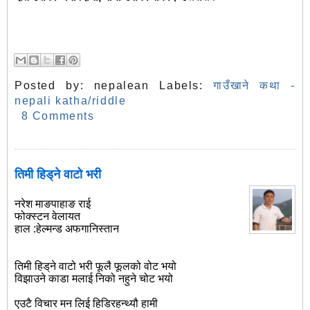
Posted by:
nepalean
Labels:
गाउँखाने कथा -
nepali katha/riddle
8 Comments
तिमी हिड्‌ने वाटो भरी
नरेश माङपाहाङ राई
फोक्‍स्‍टन वेलायत
हाल :हेल्‍मन्‍ड अफगानिस्‍तान
तिमी हिड्‌ने वाटो भरी फूलै फूलको वोट भयो
विझाउने काडा मलाई निको नहुने चोट भयो
एउटै विचार मन लिई हिडिरहन्‍थ्‍यौ हामी