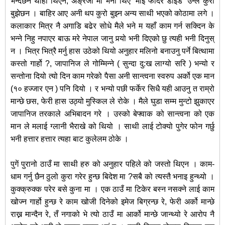
भन्दछन थाहा थिएन, अङ्रेजी मा भनी थिए ‘माइ फादर डाइड’ उन्ले कुरा
बुझेछन ।
बाहिर आए अनी थप कुरो बुझ्न अन्य साथी भएको कोठामा लगे ।
कलाकार मित्र नै अगाडि बढेर सोधे मैले भने म यहाँ काम गर्न सक्दिन के
भन्ने निहु नपाएर बाऊ मरे नेपाल जानु पर्‍यो भनी दिएको छु त्यही भनी दिनुस्
न । भित्र भित्रै मर्नु हास उठेको थियो अनुहार मलिनो बनाउनु पर्ने बित्थामा
कस्तो गार्हो ?, जापानिज ले गोम्मिन्ने ( सुन्दा दु:ख लाग्यो सरि ) भन्यो र
सन्तोना दियो त्यो दिन काम गरेको पैसा अनी सान्त्वना स्वरुप अर्को एक मान
(१० हज्जार एन ) पनि दियो । र भन्यो पछी फर्केर सिधै यही आउनु त राम्रो
मान्छे छस, फेरी हास उठ्यो मुस्किल ले रोके । मैले घुडा सम्म मुन्टो झुकाएर
जापानिज तरकाले अभिबादन गरे । उस्को बेफ्वाक को सान्त्वना को एक
मान ले मलाई ग्लानी भैराखे को थियो । साथी लाई टोक्यो पुगेर फोन गर्छु
भनी हत्तार हत्तार त्यहा बाट कुलेलम ठोके ।
पुगें पुरानो ठाउँ मा साथी हरु को अनुहार पहिले को जस्तो थिएन । काम-
धाम गर्नु छैन ठुलो कुरा गरेर हुन्छ बिदेश मा ?सबै को त्यस्तै भनाइ हुन्थ्यो ।
कुक्क्रुक्क परेर बसे कुना मा । एक ठाउँ मा टिकेर बस्न नसक्ने लाई काम
खोज्न गार्हो हुन्छ रे काम खोजी दिनेको इमेज बिग्रन्छ रे, फेरी अर्को मान्छे
राख्न मान्दैन रे, तँ नगाको भे त्यो ठाउँ मा आर्को मान्छे जान्थ्यो रे आरोप नै