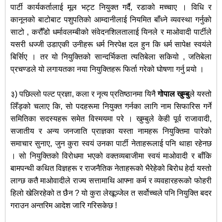
पार्टी कार्यकर्तालाई मूल भट्ट नियुक्त गर्दै, रडाको मच्चाए । विधि र
कानूनको बाटोबाट पशुपतिको आम्दानीलाई नियमित बाँध्ने व्यवस्था गर्नुको
साटो , करौँडो धर्मावलम्बीको संवेदनशिलतालाई यिनले र माओवादी पार्टीले
यसरी धज्जी उडाएकी उनीहरू धर्म निरपेक्ष दल हुन कि धर्म सापेक्ष स्वयंले
बिर्सिए । तर यो नियुक्तिको सान्दर्भिकता त्यतिबेला सकियो , जतिबेला
प्रचण्डले यो लगायतका नया नियुक्तिहरू फिर्ता गरेको घोषणा गर्नु पर्‍यो ।
३) पछिल्लो पल्ट प्रज्ञा, कला र नृत्य प्रतिष्ठानमा यिनै
गोपाल खुम्बु
ले यस्तो
लिँड्को चलाए कि, सो पदहरूमा नियुक्त गर्नका लागि नाम सिफारिस गर्ने
समितिका सदस्यहरू समेत विस्मयमा परे । खुम्बुले केही पूर्व राजावादी,
सजातीय र अन्य जनजाति प्राज्ञका यस्ता नामहरू नियुक्तिमा पारेको
समाचार सुनाए, जुन कुरा स्वयं उनका पार्टी नेताहरूलाई पनि थाहा रहेनछ
। सो नियुक्तिको विरोधमा भएको वक्तव्यबाजीमा स्वयं माओवादी र बाँकि
बामपन्थी कथित विज्ञहरू र राजनैतिक नेताहरूको भैरेहेको बिरोध हेर्दा यस्तो
लाग्छ कतै माओवादीले राज्य सत्तामाथि आफ्ना कर्म र व्यवहारहरूको फोहरी
हिलो खेलिरहेको त छैन ? यो कुरा लेखूञ्जेल त सर्वोच्चले पनि नियुक्ति बदर
गराउन अन्तरिम आदेश जारि गरिसकेछ !