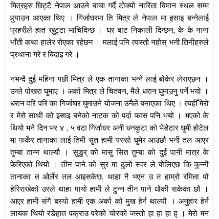
मित्रहरु छिट्टै नेपाल आउने बाचा गर्दै टोक्यो नारिता बिमान स्थल सम्म
पुर्‍याउन आएका थिए । गिर्जाघरमा ति मित्र ले नेपाल मा इसाइ बन्नेलाई
प्रहरीले हात खुट्टा भाचिदिन्छ । घर बाट निकाली दिन्छन, के के नाना
भाँती कथा हालेर रोएका रहेछन । मलाई पनि त्यस्तो नहोस् भनी तिनीहरुले
प्रथाना गरे र बिदाइ गरे ।
नभन्दै दुई महिना पछी मित्र ले एक तानाका भन्ने लाई बोकेर लेराएछन ।
उन्ले पोखरा घुमाए । अर्का मित्र ले चितवन, मैले धरान घुमाउनु पर्ने भयो ।
धरान वरि परि का गिर्जाघर घुमाउने योजना उनैले बनाएका थिए । त्यहीँ मेरो
र मेरो साथी को इसाइ बनेको नाटक को पर्दा फास पनि भयो । भएको के
थियो भने दिन भर ४ , ५ वटा गिर्जाघर अनी धनकुटा को भेडेटार घुमी होटेल
मा फर्केर तानाका लाई तिमी सुत हामी यस्सो घुमेर आउछौ भनी तल आएर
तुम्बा तान्न थाल्यौ । सुङुर् को मासु सित तुम्बा को दुई पानी मात्र के
फेरिएको थियो । तीन पाने को सुर मा ठुलो स्वर ले बोलिएछ कि कुन्नी
तानाका त ओर्लेर तल आइसकेछ, थाहा नै भएन उ त हाम्रो रमिता पो
हेरिराखेको उस्ले थाहा पायो हामी ले टुन्न तीन पाने धोकी सकेका छौ ।
आएर हामी संगै बस्यो हामी एक अर्का को मुख हेर्न थाल्यौ । अनुहार हेर्न
लायक थियो रङेहात पक्राउ परेको चोरको जस्तो हा हा हा ह् । मेरो मन