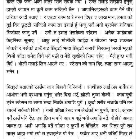
बल्ल एक जना अर्का मित्र सित संपर्क भयो । उन्ले मलाई सम्झाये हेर्नुस्
हाम्रो जापान मा कुनै काम सजिलो छैन । जापानिजहरुको काम गेर्ने तौर
तरिका आदी बताए । र एउटा काम छ रे बस्न दिएर २ लाख मान, हफ्ता को
दुई दिन छुट्टी सजिलो काम तर इशाई हुँ भन्नु पर्ने अनी प्रत्येक शनिबार
गिर्जाघर जानु पर्ने । उनी त इशाइ भैसकेका रहेछन । अनेक फाईदाको
फेहरिस्त सुनाए । आफु लाई भोलीको फाईदा र योजना भन्दा तत्काल
नोकरी र बसेको ठाउँ बाट छिट्टो भन्दा छिट्टो कसरी निस्कनु जस्तो भ्एको
थियो कोठा समेत दिने भने पछी त मेरो खुशीको सिमा रहेन । मैले हुन्छ भनी
दिएँ । भोली मलाई लिन आउने भए । स्टेसन को नाम दिए, त्यहा सम्म आउनु
भनेर ।
मित्रले बताएको ठाउँमा जान बिहानै निस्किएँ । साथीहरु लाई अब फर्केर न
आओस भनी प्रथाना गर्नुस् भनेर बिदा भएँ, झोली तुम्बा बोकी । कावागुची
ट्रेन स्टेसन मा समय भन्दा निक्कै अगाडि पुगें । कुर्दा शरीर नथाके पनि मन
थाकी सकेको थियो । यसो आँखा रेस्ट रुम लेखेको मा पुग्यो, वाह !, आराम
गर्ने ठाउँ पनि रेछ, एक छिन म पनि आराम गर्छु भनी अगाडि बढें, दोहोरो आवत
जावत छ, अली अगाडि बढें सोफा र कुर्सी त देखिदैन, जब भित्र पुगे तब
मात्र थाहा भयो त्यो त ट्वाइलेत पो रेछ । फर्केर आए अनी उभिएँ मित्र ले