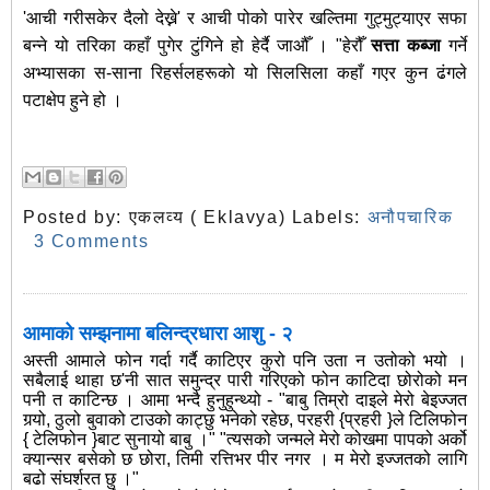
'आची गरीसकेर दैलो देख्ने' र आची पोको पारेर खल्तिमा गुट्मुट्याएर सफा
बन्ने यो तरिका कहाँ पुगेर टुंगिने हो हेर्दै जाऔँ । "हेरौँ
सत्ता कब्जा
गर्ने
अभ्यासका स-साना रिहर्सलहरूको यो सिलसिला कहाँ गएर कुन ढंगले
पटाक्षेप हुने हो ।
Posted by:
एकलव्य ( Eklavya)
Labels:
अनौपचारिक
3 Comments
आमाको सम्झनामा बलिन्द्रधारा आशु - २
अस्ती आमाले फोन गर्दा गर्दै काटिएर कुरो पनि उता न उतोको भयो ।
सबैलाई थाहा छ'नी सात समुन्द्र पारी गरिएको फोन काटिदा छोरोको मन
पनी त काटिन्छ । आमा भन्दै हुनुहुन्थ्यो - "बाबु तिम्रो दाइले मेरो बेइज्जत
गर्‍यो, ठुलो बुवाको टाउको काट्छु भनेको रहेछ, परहरी {प्रहरी }ले टिलिफोन
{ टेलिफोन }बाट सुनायो बाबु ।" "त्यसको जन्मले मेरो कोखमा पापको अर्को
क्यान्सर बसेको छ छोरा, तिमी रत्तिभर पीर नगर । म मेरो इज्जतको लागि
बढो संघर्शरत छु ।"