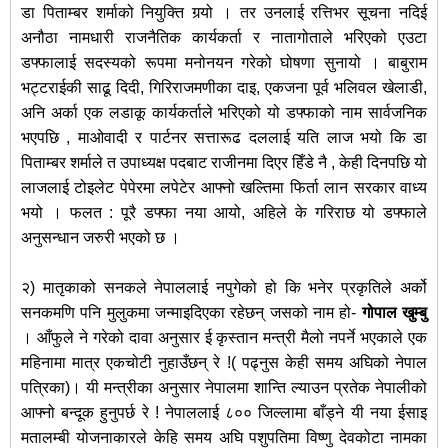
डा पिताम्बर शर्माको नियुक्ति गर्‍यो । तर उनलाई रत्तिभर सूचना नदिई
अनौठा नामधारी राजनैतिक कार्यकर्ता र नातागोताले भरिएको एउटा
डफ्फालाई सदस्यको रूपमा मनोनयन गरेको घोषणा सुनायो । बाबुराम
भट्टराईकी साढू दिदी, गिरिराजमणीका दाइ, एकजना पूर्व भलिवल खेलाडी,
अनि अर्का एक लडाकू कार्यकर्ताले भरिएको यो डफ्फाको नाम सार्वजनिक
भएपछि , माओवादी र पार्टनर सत्तारूढ दललाई यति लाज भयो कि डा
पिताम्बर शर्माले त उपाध्यक्ष पदबाट राजीनमा दिएर हिँडे नै , केही दिनपछि यो
लाजलाई टोइलेट पेपेरमा लपेटेर आफ्नो खल्तिमा फिर्ता लान सरकार वाध्य
भयो । फलत : पूरै डफ्फा नया आयो, अहिले के गरिराछ यो डफ्फाले
अनुसन्धान जरुरी भएको छ ।
२) मातृकाको सनकले नेपाललाई नपुगेको हो कि भनेर प्रकृतिले अर्को
सनकमणि पनि मुलुकमा जन्माइदिएका रहेछन् जसको नाम हो-
गोपाल खु
म्बु
। आँफुले ने गरेको दावा अनुसार ई कृस्तान मन्त्री मैलो नपर्ने भएकाले एक
महिनामा मात्र एकचोटी नुहाउँछन् रे !( पढ्नुस केही समय अघिको नेपाल
पत्रिका)। यी मन्त्रीका अनुसार नेपालमा शान्ति ल्याउन प्रतेक नेपालीको
आफ्नो बन्दूक हुनुपर्छ रे ! नेपाललाई ८०० जिल्लामा बाँड्ने यी नया ईसाइ
मतालम्बी योजनाकारले केहि समय अघि पशुपतिमा विष्णु देवकोटा नामका