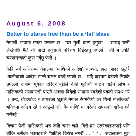
August 6, 2008
Better to starve free than be a ‘fat’ slave
नेपाली भाषामा एउटा उखान छ:- “घर मुली बाटो हगुवा” । शायद यत्ती
लेखेपछि मैले यो बाटो हगुवाको परिचय दिईरहनु नपर्ला। हो! म त्यहि
चरेषानन्दको कुरा गर्दैछु फेरी ।
केहि बर्ष अघिसम्म नेपालमा ‘माथिको आदेश’ चल्थ्यो, हाल आएर खुलेरै
‘मालीकको आदेश’ मान्ने चलन बढदै गएको छ । यहि क्रममा देशको निक्कै
उपल्लो दर्जामा पुगेका दरिद्र बुद्दीले केहि गुलीयो चाटन पाईने लोभ र
मालिकको स्याबास्सी पाउने आशमा बिदेशी भाषामा स्वदेशी पदको सपथ गरे
। बन्द, तोडफोड र टायरको धूवाले नेपाल रंगभंगीयो तर यिनी मालीकको
भक्तिमा अडिग रहे र आफूले सो ‘देव वाणि’ मा गरेको सपथको बारेमा गर्व
गरीरहे ।
बिचमा फेरी मालिकले अरु केहि चाल चले, बिरोधमा उत्रेकाहरुलाई पनि
बाँकि उसैका भक्तहरुले “अहिले बिरोध नगरौं … ” “… अदालतमा मुद्दा