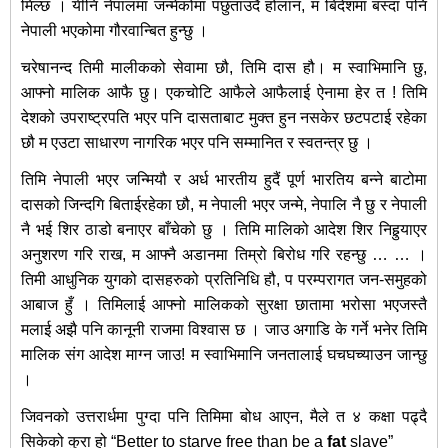
मिल्छ । यीनि नेपालमा जन्मेकोमा पछुताउदै होलान, म बिदेशमा बस्दा पनि
नेपाली भएकोमा गौरवान्बित हुन्छु ।
चरेषानन्द तिमी मालीकको सेवामा छौ, तिमि दास हौ। म स्वाभिमानि छु,
आफ्नो मालिक आफै छु। एकचोटि आफैले आफैलाई ऐनामा हेर त ! तिमि
देशको उपराष्ट्रपति भएर पनि दासताबाट मुक्त हुन नसकेर छटपटाई रहेका
छौ म एउटा साधारण नागरिक भएर पनि सम्मानित र स्वतन्त्र छु ।
तिमि नेपाली भएर जन्मियौ र अर्ध भारतीय हुदैं पूर्ण भारतिय बन्ने बाटोमा
दासको जिन्दगि बिताईरहेका छौ, म नेपाली भएर जन्मे, नेपालि नै छु र नेपाली
नै भई शिर ठाडो बनाएर बाँचेको छु । तिमि मालिको आदेश शिर निहुर्‍याएर
अनुशरण गरि राख, म आफ्नै अडानमा तिम्रो बिरोध गरि रहन्छु … … ।
तिमी आधुनिक युगको दासहरुको प्रतिनिधि हौ, प परम्परागत जन‍-समुहको
आबाज हुँ । तिमिलाई आफ्नो मालिकको सुरक्षा छातामा भरोसा भएजस्तै
मलाई अझै पनि कानूनी राजमा विश्‍वास छ । जाउ अगाडि के गर्ने भनेर तिमि
मालिक संग आदेश माग्न जाउ! म स्वाभिमानि जनतालाई घचघच्याउन जान्छु
।
जिवनको उत्तरार्धमा पुग्दा पनि तिमिमा बोध आएन, मैले त ४ कक्षा पढ्दै
सिकेको कुरा हो “Better to starve free than be a
fat
slave”