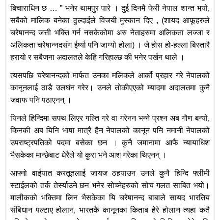
बिचाराधिन छ … ” भनेर थामपुर पारे । दुई दिनमै फेरी नेपाल शान्त भयो,
सबैको मालिक बनेका ठुल्दाईले विजयी मुस्कान दिए , (शायद आफूहरुले
चरेषानन्द जत्ती भक्ति गर्न नसकेकोमा अरु नेताहरुमा अलिकता लज्जा र
अलिकता चरेषान्नदसंग ईर्ष्या पनि जाग्यो होला) । जे होस हो-हल्ला बिस्तारै
हरायो र सबैजना अदालतले केहि गरिहाल्छ की भनेर पर्खन थाले ।
त्यसपछि चरेषानन्दको मार्फत उनका मलिकले आर्को प्रहार गरे नेपालको
कानूनलाई ठाडै उलघंन गरेर। उनले तोकीएएको म्यादमा अदालतमा कुनै
जवाफ पनि पठाएनन् ।
यिनले हिन्दिमा सपथ लिएर गल्ति गरे वा गरेनन भन्ने प्रश्न अब गौण बन्यो,
किनकी अब यिनि भाषा मात्रै हैन नेपालको कानून पनि नमानी नेपालको
उपराष्ट्रपतिको पदमा बसेका छन । कुनै जमानामा आफै न्यायाधिश
भैसकेका मान्छेबाट धेरैले यो कुरा भने आश गरेका थिएनन् ।
आफ्नो वाईयात करतूतलाई जायज ठहर्‍याउन उनले कुनै हिन्दि फ्लीमी
स्टाईलको तर्क तेर्स्याउने छन भनेर सोच्नेहरुको सोच गलत साबित भयो।
मालीकको भक्तिमा लिन भैसकेका यि चरेषानन्द बाबाले सायद भारतिय
संबिधान पल्टाए होलान, भारतकै कानूनका किताब हेरे होलान त्यहा कतै