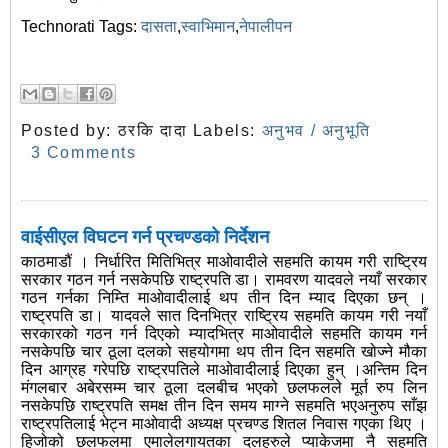
Technorati Tags:
दासता
,
स्वाभिमान
,
नेपालीपन
Posted by:
ठरकि दादा
Labels:
अनुभव / अनुभूति
3 Comments
वाईसीएल विघटन गर्न प्रचण्डको निर्देशन
काठमाडौं । निर्धारित मितिभित्र माओवादीले सहमति कायम गरी राष्ट्रिय
सरकार गठन गर्न नसकेपछि राष्ट्रपति डा। रामवरण यादवले नयाँ सरकार
गठन गर्नका निम्ति माओवादीलाई थप तीन दिन म्याद दिएका छन् ।
राष्ट्रपति डा। यादवले सात दिनभित्र राष्ट्रिय सहमति कायम गरी नयाँ
सरकारको गठन गर्न दिएको म्यादभित्र माओवादीले सहमति कायम गर्न
नसकेपछि चार ठूला दलको सहयोगमा थप तीन दिन सहमति खोज्ने मौका
दिन आग्रह गरेपछि राष्ट्रपतिले माओवादीलाई दिएका हुन् ।अन्तिम दिन
मंगलबार अबेरसम्म चार ठूला दलबीच भएको छलफलले मूर्त रुप लिन
नसकेपछि राष्ट्रपति समक्ष तीन दिन समय माग्ने सहमति भएअनुरुप साँझ
राष्ट्रपतिलाई भेट्न माओवादी अध्यक्ष प्रचण्ड शितल निवास गएका थिए ।
हिजोको छलफलमा एमालेलगायतका दलहरुले प्याकेजमा नै सहमति