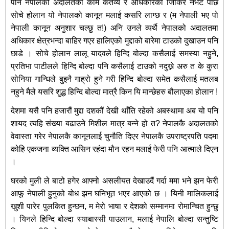
पनि नेपालको अदालतको काम कर्तव्य र अधिकारको जिकिर नभेटे पछि
सोचे होलान यो नेपालको कानून मलाई कसरि लाग्छ र (म नेपाली भए पो
नेपाली कानून अनुशार चल्छु त!) अनि उनले व्यर्थै नेपालको अदालतमा
अधिकार क्षेत्रभन्दा बाहिर गएर हालिएको मुद्दाको बारेमा टाउको दुखाउन पनि
छाडे । सोचे होलान लालू यादवले हिन्दि बोल्दा कसैलाई समस्या नहुने,
प्रतिभा पाटीलले हिन्दि बोल्दा पनि कसैलाई टाउको नदुख्ने अरु त के कुरा
सोनिया गान्धिले बुझ्नै गाह्रो हुने गरी हिन्दि बोल्दा समेत कसैलाई मतलब
नहुने मैले यसरि शुद्ध हिन्दि बोल्दा मात्रै किन यि मान्छेहरु बौलाएका होलान !
देशमा यसै पनि हजारौं मुद्दा दशकौं देखी थाँति रहेको अबस्थामा अब यो पनि
शायद त्यहि संख्या बढाउने मिशील मात्र बन्ने हो त? नेपालकै अदालतको
वेवास्ता गरेर नेपालकै कानूनलाई चुनौति दिएर नेपालकै उपराष्ट्रपति पदमा
कोहि एकजना व्यक्ति आसिन रहंदा मौन रहन मलाई फेरी पनि आत्माले दिएन
।
घरको मुली ले बाटो हगेर आफ्नो असलीयत देखाउदैं गर्दा ममा भने झन फेरी
आफू नेपाली हुनुको बोध झन घनिभूत भएर आएको छ । यिनी मालिकलाई
खुशी पारेर पुलकित हुन्छन, म मेरो भाषा र देशको सम्मानमा रोमान्चित हुन्छु
। यिनले हिन्दि बोल्दा स्याबास्सी पाउलान, मलाई नेपालि बोल्दा सन्तुष्टि