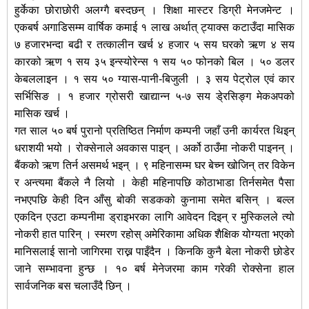
हुर्केका छोराछोरी अलग्गै बस्दछन् । शिक्षा मास्टर डिग्री मेनजमेन्ट ।
एकबर्ष अगाडिसम्म वार्षिक कमाई १ लाख अर्थात् ट्याक्स कटाउँदा मासिक
७ हजारभन्दा बढी र तत्कालीन खर्च ४ हजार ५ सय घरको ऋण ४ सय
कारको ऋण १ सय ३५ इन्स्योरेन्स १ सय ५० फोनको बिल । ५० डलर
केबललाइन । १ सय ५० ग्यास-पानी-बिजुली । ३ सय पेट्रोल एवं कार
सर्भिसिङ । १ हजार ग्रोसरी खाद्यान्न ५-७ सय डे्रसिङ्ग मेकअपको
मासिक खर्च ।
गत साल ५० बर्ष पुरानो प्रतिष्ठित निर्माण कम्पनी जहाँ उनी कार्यरत थिइन्
धराशयी भयो । रोक्सेनाले अवकास पाइन् । अर्को ठाउँमा नोकरी पाइनन् ।
बैंकको ऋण तिर्न असमर्थ भइन् । ९ महिनासम्म घर बेच्न खोजिन् तर विकेन
र अन्त्यमा बैंकले नै लियो । केही महिनापछि कोठाभाडा तिर्नसमेत पैसा
नभएपछि केही दिन आँसु बोकी सडकको कुनामा समेत बसिन् । बल्ल
एकदिन एउटा कम्पनीमा ड्राइभरका लागि आवेदन दिइन् र मुस्किलले त्यो
नोकरी हात पारिन् । स्मरण रहोस् अमेरिकामा अधिक शैक्षिक योग्यता भएको
मानिसलाई सानो जागिरमा राख्न पाइँदैन । किनकि कुनै बेला नोकरी छोडेर
जाने सम्भावना हुन्छ । १० बर्ष मेनेजरमा काम गरेकी रोक्सेना हाल
सार्वजनिक बस चलाउँदै छिन् ।