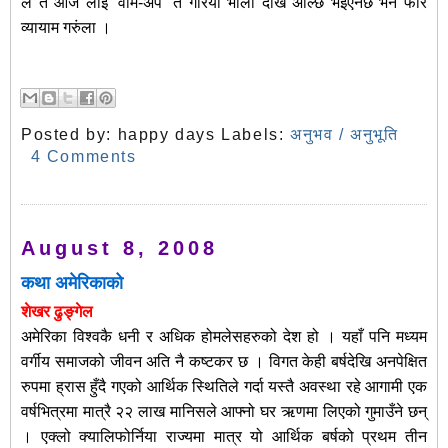
ल त आज लाई ‘वार्म-अप’ त गरियो भोली देखि अल्छि भइएनछ भने फेरि
व्यायाम गरुंला ।
Posted by:
happy days
Labels:
अनुभव / अनुभूति
4 Comments
August 8, 2008
कथा अमेरिकाको
शेखर ढुङ्गेल
अमेरिका विश्वकै धनी र अधिक होमलेसहरुको देश हो । यहाँ पनि मध्यम
वर्गीय समाजको जीवन अति नै कष्टकर छ । विगत केही बर्षदेखि अनपेक्षित
रुपमा ह्रास हुँदै गएको आर्थिक स्थितिले गर्दा यस्तै अवस्था रहे आगामी एक
वर्षभित्रमा मात्रै २२ लाख मानिसले आफ्नो घर ऋणमा लिएको गुमाउँने छन्
। एक्लो क्यालिफोर्निया राज्यमा मात्र यो आर्थिक बर्षको प्रथम तीन