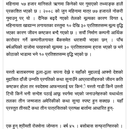
महिनामा ५७ हजार मानिसले ऋणमा किनेको घर गुमाएको तथ्याङ्क हालै
प्रकाशित भएको छ । २००८ को जुन महिनामा मात्र ७७ हजारले नोकरी
गुमाउनु पर् यो । दैनिक बढ्दै गएको तेलको मूल्यका कारण विगत ६
महिनायता खाद्यान्न लगायतका वस्तुमा १० देखि ३० प्रतिशतसम्म मूल्य वृद्धि
भएका कारण जीवन कष्टकर बन्दै गएको छ । सयौं निर्माण कम्पनी आर्थिक
कारोवार गर्ने कम्पनीलगायत बैंकसमेत धराशयी भएका छन् । पाँच
बर्षअघिको दाजोमा घरहरुको मूल्यमा ३० प्रतिशतसम्म ह्रास भएको छ भने
कोठाको भाडामा भने १० प्रतिशतसम्म वृद्धि भएको छ ।
यस्तो बाताबरणमा ठूला-ठूला सपना देख्ने र यहाँको मुद्दालाई आफ्नो देशको
मुद्दासित दाँजी उन्नति प्रगतिको कथा सुनाउँने आप्रवासीहरुको जीवन कति
कष्टकर होला तर स्वदेशमा आफन्तलाई घर किनंे यस्तो गाडी किनें उस्तो
टिभी किनें भनी सन्देश पठाई आफू स्वर्गमा भएको जनाउनेहरुको यथार्थता
तलका तीन जन्मजात अमेरिकीको कथा सुन्दा स्पष्ट हुन सक्दछ । यहाँ
प्रस्तुत तीनवटै कथा तीन पात्रसितको प्रत्यक्ष बार्तामा आधारित हुन्-
एक हुन् श्रीमती रोक्सेना जोम्सन । बर्ष ४५ । बसोबास सन्फ्रान्सिस्को ।