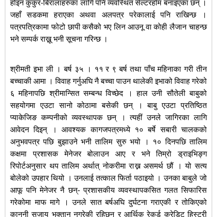
होइन कुकुर-बिरालाहरुका लागि पनि व्यवस्थित सेल्टरहोम बनाइएका छन् ।
जहाँ सडकमा हराएका अथवा अलपत्र परेकालाई पनि राखिन्छ ।
पत्रपत्रिकामा फोटो छापी कसैको भए लिन आउनू वा कोही लैजान चाहन्छ
भने सम्पर्क राख्नू भनी सूचना गरिन्छ ।
श्रीमती इभा ली । बर्ष ३५ । ११ र ९ बर्ष तथा पाँच महिनाका गरी तीन
बच्चाकी आमा । विवाह गर्नुअघि नै बच्चा पाउन थालेकी इभाको विवाह गरेको
६ महिनापछि श्रीमान्सित सम्बन्ध विच्छेद । हाल उनी सौतेली बाबुको
सहयोगमा एउटा सानो कोठामा बसेकी छन् । बाबु एउटा प्रतिष्ठित
प्याकेजिङ कम्पनीको व्यवस्थापक छन् । त्यहीं उनले जागिरका लागि
आवेदन दिइन् । आवश्यक कागजपत्रमध्ये १० बर्षे सबारी चालकको
अनुभवपत्र पछि बुझाउने भनी तालिम सुरु भयो । १० दिनपछि तालिम
कक्षमा प्रशासक मेनेजर बोलाउन आए र भने तिम्रो ड्राइभिङ्ग
रिपोर्टअनुसार थप तालिम अर्थात् नोकरीमा राख्न असमर्थ छौं । यो सत्य
बोलेको उपहार थियो । उनलाई तत्काल फिर्ता पठाइयो । उनका बाबुले जो
आफू पनि मेनेजर नै छन्- प्रशासकीय व्यवस्थापकसित गलत सिफारिस
गरेकोमा माफ मागे । उनले सात बर्षअघि दुर्घटना गराएकी र तोकिएको
कानुनी सजाय भुक्तान नगरेकी रहिछन् र आर्थिक रेकर्ड क्रेडिट हिस्ट्री