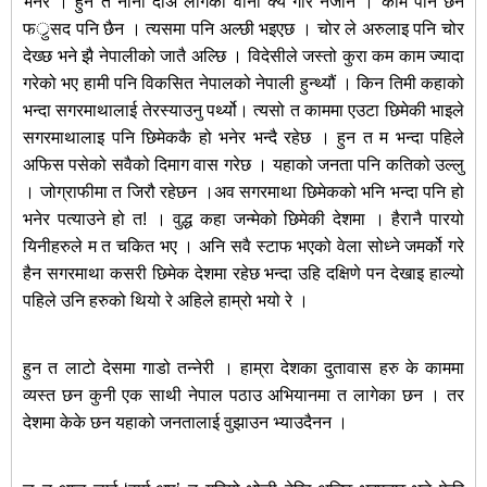
भनेर । हुन त नानी देअि लागेको वानी क्यै गरि नजाने । काम पनि छैन
फर्ुसद पनि छैन । त्यसमा पनि अल्छी भइएछ । चोर ले अरुलाइ पनि चोर
देख्छ भने झै नेपालीको जातै अल्छि । विदेसीले जस्तो कुरा कम काम ज्यादा
गरेको भए हामी पनि विकसित नेपालको नेपाली हुन्थ्यौं । किन तिमी कहाको
भन्दा सगरमाथालाई तेरस्याउनु पर्थ्यो। त्यसो त काममा एउटा छिमेकी भाइले
सगरमाथालाइ पनि छिमेककै हो भनेर भन्दै रहेछ । हुन त म भन्दा पहिले
अफिस पसेको सवैको दिमाग वास गरेछ । यहाको जनता पनि कतिको उल्लु
। जोग्राफीमा त जिरौ रहेछन ।अव सगरमाथा छिमेकको भनि भन्दा पनि हो
भनेर पत्याउने हो त! । वुद्ध कहा जन्मेको छिमेकी देशमा । हैरानै पारयो
यिनीहरुले म त चकित भए । अनि सवै स्टाफ भएको वेला सोध्ने जमर्को गरे
हैन सगरमाथा कसरी छिमेक देशमा रहेछ भन्दा उहि दक्षिणे पन देखाइ हाल्यो
पहिले उनि हरुको थियो रे अहिले हाम्रो भयो रे ।
हुन त लाटो देसमा गाडो तन्नेरी । हाम्रा देशका दुतावास हरु के काममा
व्यस्त छन कुनी एक साथी नेपाल पठाउ अभियानमा त लागेका छन । तर
देशमा केके छन यहाको जनतालाई वुझाउन भ्याउदैनन ।