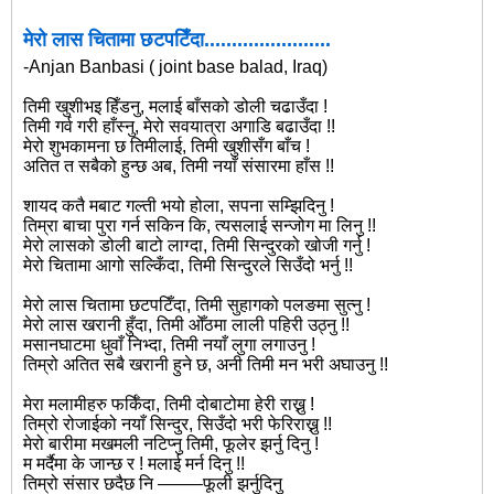
मेरो लास चितामा छटपटिँदा.......................
-Anjan Banbasi ( joint base balad, Iraq)
तिमी खुशीभइ हिँडनु, मलाई बाँसको डोली चढाउँदा !
तिमी गर्व गरी हाँस्नु, मेरो सवयात्रा अगाडि बढाउँदा !!
मेरो शुभकामना छ तिमीलाई, तिमी खुशीसँग बाँच !
अतित त सबैको हुन्छ अब, तिमी नयाँ संसारमा हाँस !!
शायद कतै मबाट गल्ती भयो होला, सपना सम्झिदिनु !
तिम्रा बाचा पुरा गर्न सकिन कि, त्यसलाई सन्जोग मा लिनु !!
मेरो लासको डोली बाटो लाग्दा, तिमी सिन्दुरको खोजी गर्नु !
मेरो चितामा आगो सल्किँदा, तिमी सिन्दुरले सिउँदो भर्नु !!
मेरो लास चितामा छटपटिँदा, तिमी सुहागको पलङमा सुत्नु !
मेरो लास खरानी हुँदा, तिमी ओँठमा लाली पहिरी उठ्नु !!
मसानघाटमा धुवाँ निभ्दा, तिमी नयाँ लुगा लगाउनु !
तिम्रो अतित सबै खरानी हुने छ, अनी तिमी मन भरी अघाउनु !!
मेरा मलामीहरु फर्किँदा, तिमी दोबाटोमा हेरी राख्नु !
तिम्रो रोजाईको नयाँ सिन्दुर, सिउँदो भरी फेरिराख्नु !!
मेरो बारीमा मखमली नटिप्नु तिमी, फूलेर झर्नु दिनु !
म मर्दैमा के जान्छ र ! मलाई मर्न दिनु !!
तिम्रो संसार छदैछ नि ——–फूली झर्नुदिनु