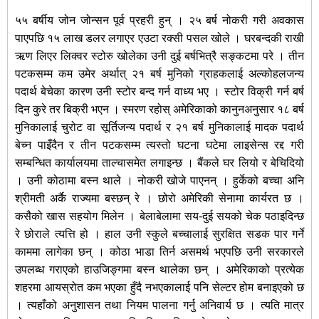
५५ बर्षीय जोन जोन्सन पूर्व प्रहरी हुन् । २५ बर्ष नोकरी गरी अवकास
पाएपछि १५ लाख डलर लगाएर एउटा रक्सी पसल खोले । घरबन्दकी राखी
ऋण लिएर लिक्वर स्टोरु खोलेका उनी दुई बर्षभित्रै सङ्कटमा परे । तीन
पटकसम्म कम उमेर अर्थात् २१ बर्ष मुनिको ग्राहकलाई अल्कोहलजन्य
पदार्थ बेचेका कारण उनी स्टोर बन्द गर्न वाध्य भए । स्टोर विक्री गर्न बर्ष
दिन कुरे तर बिक्री भएन । स्मरण रहोस् अमेरिकाको कानुनअनुसार १८ बर्ष
मुनिकालाई चुरोट वा सूर्तिजन्य पदार्थ र २१ बर्ष मुनिकालाई मादक पदार्थ
बेच्न पाइँदैन र तीन पटकसम्म त्यस्तो घटना घटेमा लाइसेन्स रद्द गरी
सम्बन्धित कार्यालयमा ताल्चासमेत लगाइन्छ । बैंकले घर लियो र बेचिदियो
। उनी कोठामा बस्न थाले । नोकरी खोजे पाएनन् । हुर्केको बच्चा अनि
श्रीमती अर्कै राज्यमा बस्छन् रे । छोरो अमेरिकी सेनामा कार्यरत छ ।
कसैको खास सहयोग मिलेन । बेलाबेलामा सय-दुई सयको चेक पठाइदिन्छ
रे छोराले त्यत्ति हो । हाल उनी स्कुले बच्चालाई सुरक्षित सडक पार गर्ने
काममा लागेका छन् । कोठा भाडा तिर्न असमर्थ भएपछि उनी सरकारले
उपलब्ध गराएको हाउजिङ्गमा बस्न थालेका छन् । अमेरिकाको प्रत्येक
शहरमा आयस्रोत कम भएका हुँदै नभएकालाई पनि सेल्टर होम बनाइएको छ
। त्यहाँको अनुशासन तथा नियम पालना गर्नु अनिवार्य छ । त्यति मात्र