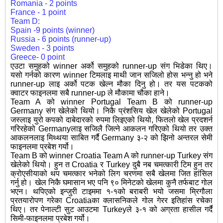
Romania - 2 points
France - 1 point
Team D:
Spain -9 points (winner)
Russia - 6 points (runner-up)
Sweden - 3 points
Greece- 0 point
एउटा समुहको winner अर्को समुहको runner-up संग भिडेका थिए।
यसो गर्नको कारण winner टिमलाइ माथी जान सजिलो होस भन्नु हो भने
runner-up लाइ अर्को पटक खेल्न मौका दिनु हो। तर यस पटकको
क्वाटर फाइनलमा सबै runner-up ले मौकामा चौका हाने।
Team A को winner Portugal Team B को runner-up
Germany संग खेलेको थियो। निकै प्रंशसिय खेल खेलेको Portugal
जस्लाइ युरो कपको दाबेदारको रुपमा लिइएको थियो, फितलो खेल प्रदशर्न
गरिरहेको Germanyलाइ सजिलै जित्ने आकलन गरिएको थियो तर उक्त
आकलनलाइ मिथ्थया साबित गर्दै Germany ३-२ को झिनो अन्तरल सेमी
फाइनलमा प्रबेश गर्यो।
Team B को winner Croatia Team A को runner-up Turkey संग
खेलेको थियो। हुन त Croatia र Turkey दुबै नब चमत्कारी टिम हुन तर
क्रोएसीयाको थप चमत्कार भनेको लिग चरणमा सबै खेलमा जित हांसिल
गर्नु हो। खेल निकै घमासान भए पनि ९० मिनेटको खेलमा कुनै तर्फबाट गोल
भएन। थपिएको इन्जुरी टाइममा १-१को बराबरी भयो जसमा म्रिगौला
प्रतयारोपण गरेका Croatiaका क्लासनिकले गोल गेरर इतिहांस रचेका
थिए। तर पेनाल्टी सुट आउटमा Turkeyले ३-१ को अग्रता हासील गर्दै
सिमी-फाइनलमा प्रबेश गर्यो।