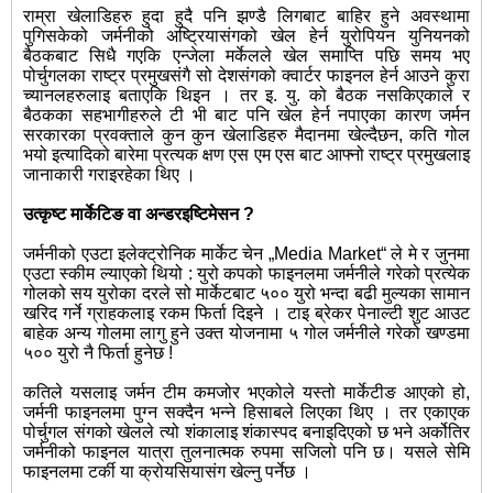
राम्रा खेलाडिहरु हुदा हुदै पनि झण्डै लिगबाट बाहिर हुने अवस्थामा
पुगिसकेको जर्मनीको अष्ट्रियासंगको खेल हेर्न युरोपियन युनियनको
बैठकबाट सिधै गएकि एन्जेला मर्केलले खेल समाप्ति पछि समय भए
पोर्चुगलका राष्ट्र प्रमुखसंगै सो देशसंगको क्वार्टर फाइनल हेर्न आउने कुरा
च्यानलहरुलाइ बताएकि थिइन । तर इ. यु. को बैठक नसकिएकाले र
बैठकका सहभागीहरुले टी भी बाट पनि खेल हेर्न नपाएका कारण जर्मन
सरकारका प्रवक्ताले कुन कुन खेलाडिहरु मैदानमा खेल्दैछन, कति गोल
भयो
इत्यादिको बारेमा प्रत्यक क्षण एस एम एस बाट आफ्नो राष्ट्र प्रमुखलाइ
जानाकारी गराइरहेका थिए ।
उत्कृष्ट मार्केटिङ वा अन्डरइष्टिमेसन ?
जर्मनीको एउटा इलेक्ट्रोनिक मार्केट चेन „Media Market“ ले मे र जुनमा
एउटा स्कीम ल्याएको थियो : युरो कपको फाइनलमा जर्मनीले गरेको प्रत्येक
गोलको सय युरोका दरले सो मार्केटबाट ५०० युरो भन्दा बढी मुल्यका सामान
खरिद गर्ने ग्राहकलाइ रकम फिर्ता दिइने । टाइ ब्रेकर पेनाल्टी शुट आउट
बाहेक अन्य गोलमा लागु हुने उक्त योजनामा ५ गोल जर्मनीले गरेको खण्डमा
५०० युरो नै फिर्ता हुनेछ !
कतिले यसलाइ जर्मन टीम कमजोर भएकोले यस्तो मार्केटीङ आएको हो,
जर्मनी फाइनलमा पुग्न सक्दैन भन्ने हिसाबले लिएका थिए । तर एकाएक
पोर्चुगल संगको खेलले त्यो शंकालाइ शंकास्पद बनाइदिएको छ भने अर्कोतिर
जर्मनीको फाइनल यात्रा तुलनात्मक रुपमा सजिलो पनि छ। यसले सेमि
फाइनलमा टर्की या क्रोयसियासंग खेल्नु पर्नेछ ।