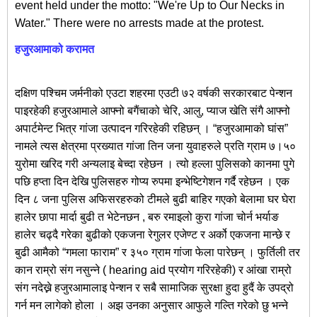
event held under the motto: "We're Up to Our Necks in
Water." There were no arrests made at the protest.
हजुरआमाको करामत
दक्षिण पश्चिम जर्मनीको एउटा शहरमा एउटी ७२ वर्षकी सरकारबाट पेन्शन
पाइरहेकी हजुरआमाले आफ्नो बगैंचाको चेरि, आलु,
प्याज खेति संगै आफ्नो
अपार्टमेन्ट भित्र गांजा उत्पादन गरिरहेकी रहिछन् । “हजुरआमाको घांस”
नामले त्यस क्षेत्रमा प्रख्यात गांजा तिन जना युवाहरुले प्रति ग्राम ७।५०
युरोमा खरिद गरी अन्यलाइ बेच्दा रहेछन । त्यो हल्ला पुलिसको कानमा पुगे
पछि हप्ता दिन देखि पुलिसहरु गोप्य रुपमा इन्भेष्टिगेशन गर्दै रहेछन । एक
दिन ८ जना पुलिस अफिसरहरुको टीमले बुढी बाहिर गएको बेलामा घर घेरा
हालेर छापा मार्दा बुढी त भेटेनछन , बरु रमाइलो कुरा गांजा चोर्न भर्याङ
हालेर चढ्दै गरेका बुढीको एकजना रेगुलर एजेण्ट र अर्को एकजना मान्छे र
बुढी आमैको “गमला फाराम” र ३५० ग्राम गांजा फेला पारेछन् । फुर्तिली तर
कान राम्रो संग नसुन्ने ( hearing aid प्रयोग गरिरहेकी) र आंखा राम्रो
संग नदेख्ने हजुरआमालाइ पेन्शन र सबै सामाजिक सुरक्षा हुदा हुदैं के उपद्रो
गर्न मन लागेको होला । अझ उनका अनुसार आफुले गल्ति गरेको छु भन्ने