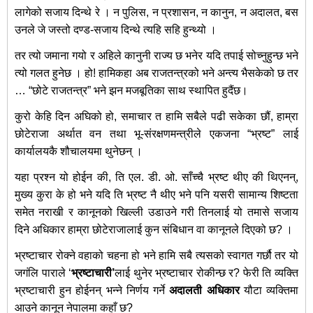
लागेको सजाय दिन्थे रे । न पुलिस, न प्रशासन, न कानुन, न अदालत, बस
उनले जे जस्तो दण्ड-सजाय दिन्थे त्यहि सहि हुन्थ्यो ।
तर त्यो जमाना गयो र अहिले कानुनी राज्य छ भनेर यदि तपाई सोच्नुहुन्छ भने
त्यो गलत हुनेछ । हो! हामिकहा अब राजतन्त्रको भने अन्त्य भैसकेको छ तर
… “छोटे राजतन्त्र” भने झन मजबूतिका साथ स्थापित हुदैंछ।
कुरो केहि दिन अघिको हो, समाचार त हामि सबैले पढी सकेका छौं, हाम्रा
छोटेराजा अर्थात वन तथा भू-संरक्षणमन्त्रीले एकजना “भ्रष्ट” लाई
कार्यालयकै शौचालयमा थुनेछन् ।
यहा प्रश्न यो होईन की, ति एल. डी. ओ. साँच्चै भ्रष्ट थीए की थिएनन्,
मुख्य कुरा के हो भने यदि ति भ्रष्ट नै थीए भने पनि यसरी सामान्य शिष्टता
समेत नराखी र कानूनको खिल्ली उडाउने गरी तिनलाई यो तमासे सजाय
दिने अधिकार हाम्रा छोटेराजालाई कुन संबिधान वा कानूनले दिएको छ? ।
भ्रष्टाचार रोक्ने वहाको चहना हो भने हामि सबै त्यसको स्वागत गर्छौ तर यो
जगंलि पाराले ‘
भ्रष्टाचारी
’
लाई थुनेर भ्रष्टाचार रोकीन्छ र? फेरी ति व्यक्ति
भ्रष्टाचारी हुन होईनन् भन्ने निर्णय गर्ने
अदालती अधिकार
यौटा व्यक्तिमा
आउने कानून नेपालमा कहाँ छ?