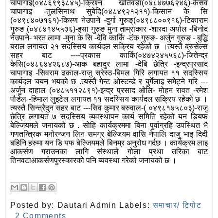
चापागाइ(०४८६९९३८४५)-क्रिश्न खतिवडा(०४८४७७६२४६)-केसव
चापागाइ -तुलसिनाथ सुबेदि(०४८४९२१२११)-किसान के सि
(०४९८४०७१६१)-किस्ण नेउपाने -दुर्गा गुरुङ्(०४९८८००९१६)-टिकाराम
गुरुङ (०४८४१४५५३६)-इसा गुरुङ मुना ताम्राकार -शारदा अर्याल -बिनोद
नेउपाने- भरत लामा -मुना के सि -देवि कार्कि -टंक गुरुङ- अर्जुन गुरुङ - बुद्धि
बराल लगायत २१ सदस्सिय कार्यदल सक्रिय रहेको छ ।त्यस्तै ब्रुसेल्स
सहर बाट ----प्रकास कार्कि(०४७४२४५५६८)-जितेन्द्र
केसि(०४८६४४२६८७)-आक बहादुर लामा -देबि छेत्रि -इन्द्रप्रसाद
चापागाइ -सिवराम ढकाल-राजु स्रेस्ठ-बिमल गिरि लगायत ११ सदस्सिय
कार्यदल चयन भयको छ .त्यस्तै गेन्ट ओस्टन्डे र बुर्गेलाइ समेट्ने गरि ---
अर्जुन दाहाल (०४८५११२८९१)-इन्द्र प्रसाद ओलि- मोहन रावत -रमेश
पौडेल -हिमाल लुइटेल लगायत ११ सदस्सिय कार्यदल सक्रिय रहेको छ ।
त्यस्तै सिन्त्रैदुन सहर बाट ---सिव कुमार बरुवाल-( ०४९८१४५८०३)-राजु
छेत्रि लगायत ७ सदस्सिय ब्यवस्थापन कार्य समिति रहेको यन डियफ
बेल्जियमले जनायको छ . सोहि कार्यक्रममा बिना पुर्वाग्रहि उपस्थित भै
गणतन्त्रिक मनोरन्जन लिन समग्र बेल्जियम वासि नेपालि दाजु भाइ दिदी
बहिनि हरुमा यन डि यफ बेल्जियमले बिनम्र अनुरोध गर्दछ । कार्यक्रम लाइ
आकर्सण गराउनका लागि संस्थाले गोला प्रथा तरिका बाट
तिनवटाआकर्सणपुरस्कारको पनि ब्यवस्था गरेको जनायको छ ।
Posted by:
Dautari Admin
Labels:
समाचार/ टिपोट
2 Comments