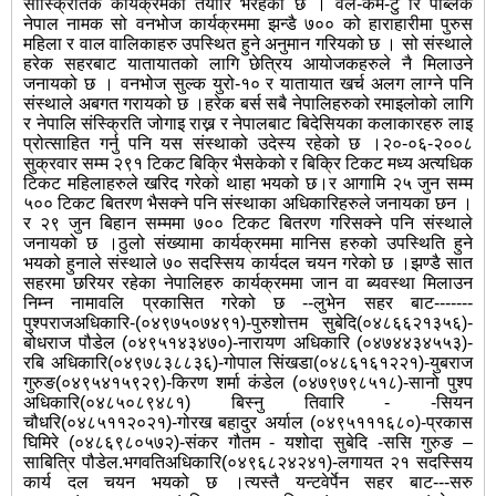
सास्क्रितिक कार्यक्रमको तयारि भैरहेको छ । वेल-कम-टु रि पब्लिक
नेपाल नामक सो वनभोज कार्यक्रममा झन्डै ७०० को हाराहारीमा पुरुस
महिला र वाल वालिकाहरु उपस्थित हुने अनुमान गरियको छ । सो संस्थाले
हरेक सहरबाट यातायातको लागि छेत्रिय आयोजकहरुले नै मिलाउने
जनायको छ । वनभोज सुल्क युरो-१० र यातायात खर्च अलग
लाग्ने पनि
संस्थाले अबगत गरायको छ ।हरेक बर्स सबै नेपालिहरुको रमाइलोको लागि
र नेपालि संस्क्रिति जोगाइ राख्न र नेपालबाट बिदेसियका कलाकारहरु लाइ
प्रोत्साहित गर्नु पनि यस संस्थाको उदेस्य रहेको छ ।२०-०६-२००८
सुक्रवार सम्म २९१ टिकट बिक्रि भैसकेको र बिक्रि टिकट मध्य अत्यधिक
टिकट महिलाहरुले खरिद गरेको थाहा भयको छ।र आगामि २५ जुन सम्म
५०० टिकट बितरण भैसक्ने पनि संस्थाका अधिकारिहरुले जनायका छन ।
र २९ जुन बिहान सम्ममा ७०० टिकट बितरण गरिसक्ने पनि संस्थाले
जनायको छ ।ठुलो संख्यामा कार्यक्रममा मानिस हरुको उपस्थिति हुने
भयको हुनाले संस्थाले ७० सदस्सिय कार्यदल चयन गरेको छ ।झण्डै सात
सहरमा छरियर रहेका नेपालिहरु कार्यक्रममा जान वा ब्यवस्था मिलाउन
निम्न नामावलि प्रकासित गरेको छ --लुभेन सहर बाट-------
पुश्पराजअधिकारि-(०४९७५०७४९१)-पुरुशोत्तम सुबेदि(०४८६६२१३५६)-
बोधराज पौडेल (०४९५१४३४७०)-नारायण अधिकारि (०४७४४३४५५३)-
रबि अधिकारि(०४९७८३८८३६)-गोपाल सिंखडा(०४८६१६१२२१)-युबराज
गुरुङ(०४९५४१५९२९)-किरण शर्मा कंडेल (०४७९७९८५१८)-सानो पुश्प
अधिकारि(०४८५०८९४८१) बिस्नु तिवारि - -सियन
चौधरि(०४८५११२०२१)-गोरख बहादुर अर्याल (०४९५१११६८०)-प्रकास
घिमिरे (०४८६९८०५७२)-संकर गौतम - यशोदा सुबेदि -ससि गुरुङ –
साबित्रि पौडेल.भगवतिअधिकारि(०४९६८२४२४१)-लगायत २१ सदस्सिय
कार्य दल चयन भयको छ ।त्यस्तै यन्टवेर्पेन सहर बाट---सरु