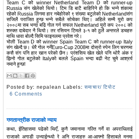
Team C को winner Netherland Team D को runner-up
Russia संग खेलेको थियो। टिम डि बाटै बाहिरिने हो कि भन्ने शंकामा
रहेको Russia लिगमा हार नबेहोरेको ९ संख्या बटुलेको Netherlandसंग
सजिलै पराजित हुन्छ भन्ने सबैले सोचेका थिए। अहिले सम्मै युरो कप
२००८मा सब भन्दा बढि गोल गर्न सफल Netherland युरो कप २००८ को
शस्क्त दाबेदार नै थियो। तर रसियन टिमले ३-१ को ठुलै अन्तरले डचहरु
माथि धावा बोल्दै सिमि फाइनलमा प्रवेश गरे।
भोली Team D को winner Spain Team C को runner-up Italy
संग खेल्दै छ। धेरै गोल गर्नेEuro-Cup 2008मा दोस्रो स्पेन लिग चरणमा
कसै संग पनि हार खान परेको छैन। प्रंशसिय खेल खेले पनि थोरै अंक र
झिनो गोल बटुलेको Italyको बलले Spain भन्दा बढी नेट चुमे आश्रर्य
नमाने हुन्छ!
Posted by:
nepalean
Labels:
समाचार/ टिपोट
6 Comments
गणतान्त्रीक राजाको न्याय
कथा, ईतिहासमा पढेको थिएँ, कुनै जमानामा गल्ति गर्ने वा अपराधिलाई
राजाको अगाडी उभ्याईन्थ्यो रे अनि राजाहरु आ-आफ्नो हिसाबले मनमा