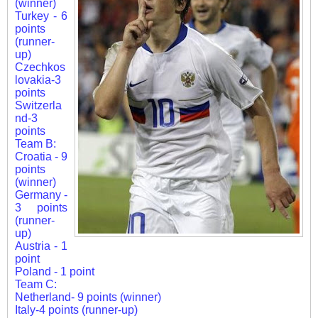
(winner)
Turkey - 6
points
(runner-
up)
Czechkos
lovakia-3
points
Switzerla
nd-3
points
Team B:
Croatia - 9
points
(winner)
Germany -
3 points
(runner-
up)
Austria - 1
point
Poland - 1 point
Team C:
Netherland- 9 points (winner)
Italy-4 points (runner-up)