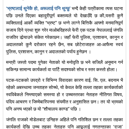
‘भ्रष्टलाई थुनेकै हो, अरूलाई पनि थुन्छु’
भन्दै केही पत्रीकामा त्यस घटना
पछि उनले दिएका बहादुरीपूर्ण बक्तव्यले यो देखाउँदै छ की,यसरी कुनै
व्यक्तिलाई आर्को व्यक्ति “भ्रष्ट” छ भन्ने लाग्ने बित्तिकै आफ्नो मनमानिपूर्ण
सजाय दिने प्रथा शुरु गरेर माओबदिहरुले फेरी एक पटक नेपाललाई जंगलि
राजतिर डोर्‍याउने संकेत गरेकाछन। जहाँ फेरी पुलिस, प्रशासन, कानुन र
अदालतको कुनै दरोकार रहने छैन, सब छोटेराजाहरु आ-आफैमा स्वयं
पुलिस, प्रशासन, कानुन र अदालतको पर्याय हुनेछन ।
मन्त्री जस्तो पदमा पुगेका नेताको यो मनोवृति छ भने सजिलै अनुमान गर्न
सकिन्छ सामान्य कार्यकर्ता वा पार्टि सदश्यको सोच र स्तर कस्तो होला।
पटक-पटकको उपद्रो र विभिन्न विवादका कारण वाई. सि. एल. बदनाम भै
रहेको अबस्थामा जनताहरु सोच्थे, यो केवल केहि तल्ला तहका कार्यकर्ताको
स्वविबेकले निम्त्याएको समस्या हो र उच्चस्तरका नेताहरु नीतिगत विषय,
पदिय आचरण र जिम्मेबारिपनमा संयमीत र अनुशासित छन। तर यो भ्रमको
पनि अन्त्य भएको छ यो “शौचालय काण्ड” पछि ।
जंगलि राजको मोडेलबाट उनिहरु अहिले पनि गतिशिल छन र तल्ला तहका
कार्यकर्ता देखि उच्च तहका नेताहरु पनि आफूलाई गणतन्त्रका ‘राजा’