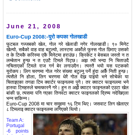
June 21, 2008
Euro-Cup 2008:-युरो कपका गोलखाडी
फुटबल गज्जबको खेल, गोल गरे खेलाडी नगेर गोलखाडी। ९० मिनेट
खेल्यो, सबैको वाह वाह बटुल्यो, लास्टमा अर्कोले फुस्स गोल छिराए उसको
त के टिमकै करिस्मा एकै मिनेटमा हराउंछ। क्रिकेट र बेसबल जस्तो न त
लम्बेतान हुन्छ न त एउटै टिमले पिट्छ। अझ त्यो भन्दा नि चिताउदै
नचिताएको टिमले राज गर्न बेर लगाउदैन। त्यस्तै भयो यस पटकको
युरोकप। लिग चरणमा गोल गरेर संख्या बटुल्नु पर्ने हुंदा अर्कै निती हुन्छ।
त्यसैले नि होला, लिग चरणमा धेरै
गोल देख्न पाइयो भने सोचेका या
चिताइएका तगडा टिम क्वार्टर फाइनलमा पुगे। तर क्वाटर फाइनलमा भने
हारुवा टिमहरुले चमत्कारनै गरे। हुन त अझै क्वाटर फाइनलको एउटा खेल
बांकी छ, त्यसमा पनि गएका तिनवटा क्वाटर फाइनलको द्रिष्य नदेखिएला
भन्न सकिन्न।
Euro-Cup 2008 मा चार समुहमा १६ टिम थिए। जसवाट लिग खेलाएर
८ टिमलाइ क्वाटर फाइनलमा लगिएको थियो।
Team A:
Portugal
-6 points