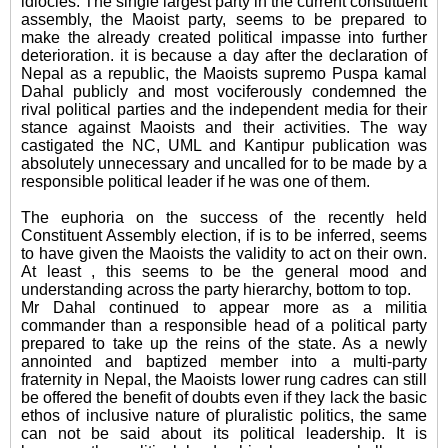
idiocies. The single largest party in the
current
constituent
assembly, the Maoist party, seems to be prepared to
make the already created political impasse into further
deterioration. it is because a day after the declaration of
Nepal as a republic, the
Maoists
supremo
Puspa
kamal
Dahal
publicly and most vociferously condemned the
rival political parties and the independent media for their
stance against Maoists and their activities. The way
castigated the NC,
UML
and
Kantipur
publication was
absolutely unnecessary and uncalled for to be made by a
responsible political leader if he was one of them.
The euphoria on the success of the recently held
Constituent Assembly election, if is to be inferred, seems
to
have
given the Maoists the
validity
to act on their own.
At least , this
seems to
be the general mood and
understanding across the party
hierarchy
, bottom to top.
Mr
Dahal
continued to appear more as a militia
commander than a responsible head of a political party
prepared to take up the reins of the state. As a newly
annointed
and baptized member into a multi-party
fraternity in Nepal, the Maoists lower rung cadres can still
be offered the benefit of doubts even if they lack the basic
ethos
of inclusive nature of
pluralistic
politics, the same
can not be said about its political leadership. It is