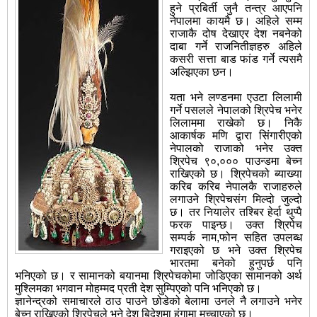
हुने प्रबिर्ती जुनै तन्त्र आएपनि
नेपालमा कायमै छ। अहिले सम्म
राजाकै दोष देखाएर देश नबनेको
दाबा गर्ने राजनितीज्ञहरु अहिले
कसरी सत्ता बाड फांड गर्ने त्यसमै
अल्झिएका छन।
यता भने लण्डनमा एउटा लिलामी
गर्ने पसलले नेपालको श्रिपेच भनेर
लिलाममा राखेको छ। निकै
आकार्षक मणि द्वारा सिंगारीएको
नेपालको राजाको भनेर उक्त
श्रिपेच ९०,००० पाउन्डमा बेच्न
राखिएको छ। श्रिपेचको ब्याख्या
करिब करिब नेपालकै राजाहरुले
लगाउने श्रिपेचसंग मिल्दो जुल्दो
छ। तर नियालेर तश्बिर हेर्दा थुप्पै
फरक पाइन्छ। उक्त श्रिपेच
सम्पर्क नाम,फोन सहित उपलब्ध
गराइएको छ भने उक्त श्रिपेच
भारतमा बनेको हुनुपर्छ पनि
भनिएको छ। र सामानको बयानमा श्रिपेचकोमा जोडिएका सामानको अर्थ
मुश्लिमका भगवान मोहम्मद प्रती देश सुम्पिएको पनि भनिएको छ।
ज्ञानेन्द्रको समाचारले ठाउ पाउने छोडेको बेलामा उनले नै लगाउने भनेर
बेच्न राखिएको श्रिपेचले भने देश बिदेशमा हंगामा मच्चाएको छ।