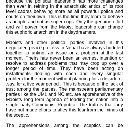
because the political leadership has more challenges
than ever in reining in the anarchistic antics of its root
level cadres behaving more as all powerful police and
courts
on their
own. This is the time they learn to behave
as people and not as super cops. Only the genuine effort
and will power from the Maoist leadership can change
this euphoric anarchism in the daydreamers.
Maoists and other political parties
involved
in this
negotiated peace process in Nepal have always huddled
together to
unknot
an issue or a problem at the last
moment. Theirs has never been an earnest intention or
resolve to address problems that may crop up over a
longer period of time. They have been acting on
installments dealing with each and every singular
problem for the moment without planning for a decade or
,say, for a five year period . This is because of the lack of
trust among the parties. The mainstream parliamentary
parties
like
the
UML
and NC etc. are apprehensive of the
Maoists long term agenda of leading the nation into a
single
party
Communist Republic. The truth is that they
have not made efforts to alley this fear from the minds of
the sceptic.
The apprehensions among the sceptics can be