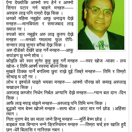
ऐना देख्योकि आफ्नो रुप हेर्न र आफ्नो
सिंगार पटार गर्न चाहने मनहरु------
अरुहरु लाइ पनि राम्रो देख्न सिक ।
धनको महिमा नबुझेर आफु धनाढ्य देख्ने
मनहरु----मानबियता र समाजबाद लाइ
ख्याल गर ।
रुपको सार नबुझेर अरु लाइ कुरुप देख्ने
मनहरु ----मनको गमलामा फुल रोपि-
सन्सार लाइ सुन्दर बगैचा देख्न सिक ।
अरु दौडेको देखेरे डाह गर्ने मनहरु----आफु
सपांङग छु भन्ने शोच ।
कोइलि को स्वर सुनेर कुहु कुहु गर्ने मनहरु ----स्वर खोज -भाका - लय
खोज- र तिमि आफ्नै स्वरमा बोल्न सिक ।
मुखले ठिक्क पार्ने बगलिमा छुरा राख्ने दुई जिब्रे मनहरु---- तिमि र तिम्रो
सोचाइ य उटै गर ।
लोभ र इर्श्याले घाइते भयका मनहरु---- आफ्नो पौरख को कमाइ अरुलाइ
चखाउन सिक ।
अरुलाइ कम्जोर निर्धन निर्बल अग्यानि देख्ने मनहरु-----ग्यान बल दान -दिन
सिक ।
आफै लाइ मपाइ संझने मनहरु---अरुलाइ पनि तिमि भन्न सिक ।
बुद्धको नाम बेच्न खोज्ने मनहरु --सत्य बोल ।काट मार गर्न छोड ।अहिंसा
त्याग ।
गिता पुराण बेद का माला जप्ने हिन्दु मनहरु ----मुर्ति बेच्न छोड ।
बाइबल यक बिग्यान भन्ने क्रिस्चियन मनहरु ----तिम्रा चर्च् हरु खालि हुदै
छन -धेरै बिलासि र नास्तिक नबन ।