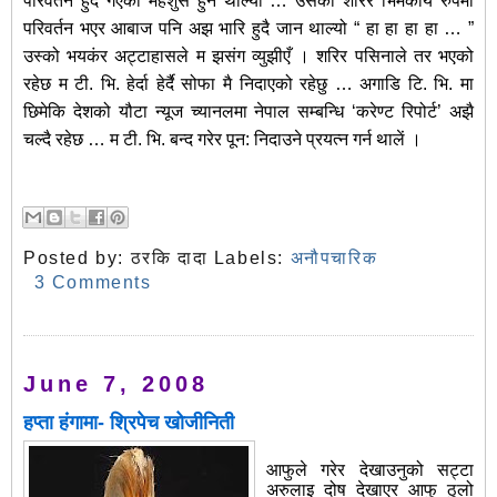
परिवर्तन हुदै गएको महशुस हुन थाल्यो … उसको शरिर भिमकाय रुपमा
परिवर्तन भएर आबाज पनि अझ भारि हुदै जान थाल्यो “ हा हा हा हा … ”
उस्को भयकंर अट्टाहासले म झसंग व्युझीएँ । शरिर पसिनाले तर भएको
रहेछ म टी. भि. हेर्दा हेर्दै सोफा मै निदाएको रहेछु … अगाडि टि. भि. मा
छिमेकि देशको यौटा न्यूज च्यानलमा नेपाल सम्बन्धि ‘करेण्ट रिपोर्ट’ अझै
चल्दै रहेछ … म टी. भि. बन्द गरेर पून: निदाउने प्रयत्न गर्न थालें ।
Posted by:
ठरकि दादा
Labels:
अनौपचारिक
3 Comments
June 7, 2008
हप्ता हंगामा- श्रिपेच खोजीनिती
आफुले गरेर देखाउनुको सट्टा
अरुलाइ दोष देखाएर आफु ठुलो