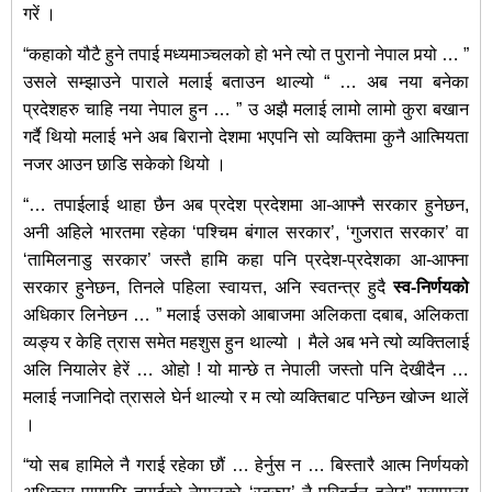
गरें ।
“कहाको यौटै हुने तपाई मध्यमाञ्चलको हो भने त्यो त पुरानो नेपाल पर्‍यो … ”
उसले सम्झाउने पाराले मलाई बताउन थाल्यो “ … अब नया बनेका
प्रदेशहरु चाहि नया नेपाल हुन … ” उ अझै मलाई लामो लामो कुरा बखान
गर्दै थियो मलाई भने अब बिरानो देशमा भएपनि सो व्यक्तिमा कुनै आत्मियता
नजर आउन छाडि सकेको थियो ।
“… तपाईलाई थाहा छैन अब प्रदेश प्रदेशमा आ-आफ्नै सरकार हुनेछन,
अनी अहिले भारतमा रहेका ‘पश्चिम बंगाल सरकार’, ‘गुजरात सरकार’ वा
‘तामिलनाडु सरकार’ जस्तै हामि कहा पनि प्रदेश-प्रदेशका आ-आफ्ना
सरकार हुनेछन, तिनले पहिला स्वायत्त, अनि स्वतन्त्र हुदै
स्व-निर्णयको
अधिकार लिनेछन … ” मलाई उसको आबाजमा अलिकता दबाब, अलिकता
व्यङ्य र केहि त्रास समेत महशुस हुन थाल्यो । मैले अब भने त्यो व्यक्तिलाई
अलि नियालेर हेरें … ओहो ! यो मान्छे त नेपाली जस्तो पनि देखीदैन …
मलाई नजानिदो त्रासले घेर्न थाल्यो र म त्यो व्यक्तिबाट पन्छिन खोज्न थालें
।
“यो सब हामिले नै गराई रहेका छौं … हेर्नुस न … बिस्तारै आत्म निर्णयको