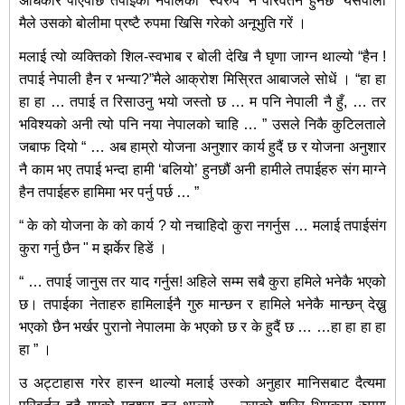
अधिकार पाएपछि तपाईको नेपालको ‘स्वरुप’ नै परिवर्तन हुनेछ” यसपाला
मैले उसको बोलीमा प्रष्टै रुपमा खिसि गरेको अनूभुति गरें ।
मलाई त्यो व्यक्तिको शिल-स्वभाब र बोली देखि नै घृणा जाग्न थाल्यो “हैन !
तपाई नेपाली हैन र भन्या?”मैले आक्रोश मिस्रित आबाजले सोधें । “हा हा
हा हा … तपाई त रिसाउनु भयो जस्तो छ … म पनि नेपाली नै हुँ, … तर
भविश्यको अनी त्यो पनि नया नेपालको चाहि … ” उसले निकै कुटिलताले
जबाफ दियो “ … अब हाम्रो योजना अनुशार कार्य हुदैं छ र योजना अनुशार
नै काम भए तपाई भन्दा हामी ‘बलियो’ हुनछौं अनी हामीले तपाईहरु संग माग्ने
हैन तपाईहरु हामिमा भर पर्नु पर्छ … ”
“ के को योजना के को कार्य ? यो नचाहिदो कुरा नगर्नुस … मलाई तपाईसंग
कुरा गर्नु छैन " म झर्केर हिडें ।
“ … तपाई जानुस तर याद गर्नुस! अहिले सम्म सबै कुरा हमिले भनेकै भएको
छ। तपाईका नेताहरु हामिलाईनै गुरु मान्छन र हामिले भनेकै मान्छन् देख्नु
भएको छैन भर्खर पुरानो नेपालमा के भएको छ र के हुदैं छ … …हा हा हा हा
हा ” ।
उ अट्टाहास गरेर हास्न थाल्यो मलाई उस्को अनुहार मानिसबाट दैत्यमा