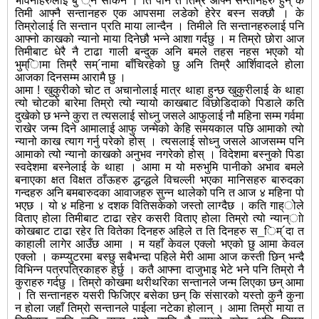
भावनाहरुलाई बु´्न सकिनै । ति पनि त तिम्रै आफ्नै सन्तानहरु हुन् के
तिमी आफ्नै सन्तानहरु एक आपसमा लडेको हेरेर बस्न सक्छौ । के
तिम्रोलाई ति सन्तान प्रति माया लान्दैन । तिमीले ति सन्तानहरुलाई पनि
आफ्नो काखको न्यानो माया दिनेछौ भन्ने आशा गर्दछु । म तिम्रो छोरा आज
तिमीबाट धेरै नै टाढा गाली बन्दुक अनि बमले तहस नहस भएको यो
भुम्ािमा तिम्रै सम्´नामा बाँचिरहेको छु अनि तिम्रै आर्शिवादले होला
आजका दिनसम्म आरामै छु ।
आमा ! खुकुरीको चोट त अचानोलाई मात्र थाहा हुन्छ खुकुरीलाई के थाहा
त्यो चोटको बारेमा तिम्रो त्यो न्यायो काखबाट विछोडिदाको पिडाले कति
दुखेको छ भन्ने कुरा त त्यसलाई सोध्नु जसले आफुलाई नौ महिना सम्म गर्वमा
राखेर जन्म दिने आमालाई आफु जन्मेको केहि समयकाल पछि आमाको त्यो
न्यानो काख त्याग गर्नु परेको होस् । त्यसलाई सोध्नु जसले आजसम्म पनि
आमाको त्यो न्यानो काखको अनुभव नगरेको होस् । विदेशमा बस्नुको पिडा
स्वदेशमा बस्नेलाई के थाहा । आमा म यो मरुभुमि पानीको अभाव बमले
बनाएका क्षत विक्षत ठाँऊहरु द्धन्द्धले विचल्ली भएका मानिसहरु बारुदका
गन्दहरु अनि बमबारुदका आवाजहरु सुन्न थालेको पनि त आज ४ महिना पो
भएछ । यो ४ महिना ४ दशक वितिसकेको जस्तो लाग्दैछ । कति गाह्ोले
विताए होला तिमीबाट टाढा रहेर कसरी विताए होला तिम्रो त्यो न्यान्ााे
कोखबाट टाढा रहेर ति वितेका दिनहरु अहिले त ति दिनहरु स_िम्´दा त
काहाली लागेर आउँछ आमा । म यहाँ केवल एक्लो भएको छु आमा केवल
एक्लो । कम्प्युटरमा बस्छु सबैभन्दा पहिले मेरी आमा आज कस्ती छिन् भन्दै
विभिन्न पत्रपत्रिकाहरु हेर्छु । कतै आफ्ना दाजुभाइ भेटे भने पनि तिम्रो नै
कुराहरु गर्दछु । तिम्रो कोखमा थरीथरिका सन्तानले जन्म लिएका छन् आमा
। ति सन्तानहरु यसरी फिजिएर बसेका छन् कि संसारको यस्तो कुनै कुना
न होला जहाँ तिम्रो सन्तानले पाईला नटेका होलान् । आमा तिम्रो माया त