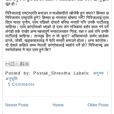
भूल हो।
गिरिजालाई राष्ट्रप्रति बनाउन त माओबादीले खोजेकै हुन क्यार? हिम्मत छ
गिरिजासंग राष्ट्र्पति हुने? हिम्मत छ गणतंत्र घोषणा गर्ने? गिरिजालाई प्रम
दिएर मात्र पुग्दैन, प्रम पछिको दोस्रो बरिष्ठ मन्त्री पनि उनकै पार्टीलाइ
चाहिन्छ। प्रम कांग्रेसको भएको ले प्रम संग नजिकमा बसेर काम गर्न पर्ने
लंगडो तर्क राखेर अन्य महत्वपुर्ण मन्त्रालयहरु ग्रिह, रक्षा र अर्थ पनि उनकै
पार्टीलाई चाहिन्छ। ताज्जुब छैन त यो कुरा? अख्तियारले डामेर छाडेका
वाग्ले, जोशी, खड्काहरुलाइ नै फेरि मन्त्री बनाउने होला। धन्य कांग्रेस।
यो देशले कहिले सम्म नेपाली कांग्रेसलाई ब्यहोर्न पर्ने हो? गिरिजाज्यू अव
स्वर्गलोकमा नै गएर प्रम हुने कि?
Posted by:
Postak_Shrestha
Labels:
अनुभव /
अनुभूति
5 Comments
Newer Posts
Home
Older Posts