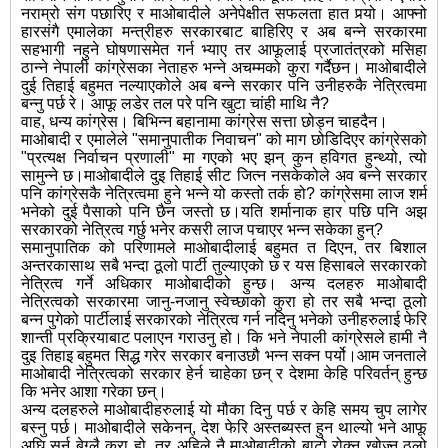
नराम्रो संग पछारिए र माओबादीले अनेपेक्षीत सफलता हात पर्‍यो। आफ्नो
हारसंगै एमालेका मन्त्रीहरु सरकारबाट बाहिरिए र अब बन्ने सरकारमा
सहभागी नहुने घोषणासमेत गर्न भ्याए तर आफूलाई प्रजातंत्रको मसिहा
ठान्ने नेपाली कांग्रेसका नेताहरु भन्ने अचम्मको कुरा गर्दैछन। माओबादीले
दुई तिहाई बहुमत नल्याएकोले अब बन्ने सरकार पनि उनीहरुकै नेत्रित्वमा
बन्नु पर्छ रे। आफू लडेर तल परे पनि खुटा चांही माथि नै?
वाह, धन्य कांग्रेस। बिभिन्न बहानामा कांग्रेस सत्ता छोड्न चाहदैन।
माओबादी र एमालेले "समानुपातीक निवाचन" को माग छोडिदिएर कांग्रेसको
"प्रत्यक्ष निर्वाचन प्रणाली" मा गएको भए झन् कुन हविगत हुन्थ्यो, त्यो
सामुन्ने छ।माओबादीले दुइ तिहाई सीट जित्न नसकेकोले अव बन्ने सरकार
पनि कांग्रेसकै नेत्रित्वमा हुने भन्ने यो कस्तो तर्क हो? कांग्रेसमा लाज शर्म
भनेको दुई पैसाको पनि छैन जस्तो छ।यति शर्मानाक हार पछि पनि अझ
सरकारको नेत्रित्व गर्छु भनेर कसरी लाज पचाएर भन्न सकेका हुन्?
समानुपातिक को परिणामले माओबादीलाई बहुमत त दिएन, तर बिशाल
अन्तरकासाथ सबै भन्दा ठूलो पार्टी तुल्याएको छ र यस हिसाबले सरकारको
नेत्रित्व गर्ने अधिकार माओबादीको हुन्छ। अन्य दलहरु माओबादी
नेत्रित्वको सरकारमा जानु-नजानु स्वेच्छाको कुरा हो तर सबै भन्दा ठूलो
बन्न पुगेको पार्टीलाई सरकारको नेत्रित्व गर्न नदिनु भनेको उनीहरुलाई फेरि
शान्ती प्रक्रियाबाट पलाएन गराउनु हो। कि भने नेपाली कांग्रेसले हामी नै
दुइ तिहाइ बहुमत सिद्ध गरेर सरकार बनाउछौ भन्न सक्न पर्यो।आम जनताले
माओबादी नेत्रित्वको सरकार हेर्न चाहेका छन् र देशमा केहि परिवर्तन् हुन्छ
कि भनेर आशा गरेका छन्।
अन्य दलहरुले माओबादीहरुलाई यो मौका दिनु पर्छ र केहि समय चुप लागेर
बस्नु पर्छ। माओबादीले सकेनन्, देश फेरि अस्तब्यस्त हुन थाल्यो भने आफू
अघि सर्नु बेग्लै कुरा हो, तर अहिले नै माओबादीको बाटो रोक्न खोज्नु ठूलो