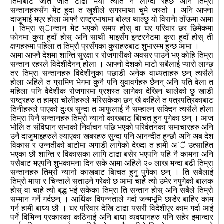
तिमीबाट जति जति टाढा भयो त्यति नै लाग्दो रहेछ अनि तिम्रा
सन्तानहरुसँग भेट हुदा त खुशीले सगरमाथा चुमे जस्तो । अनि आफ्ना
दाजुभाई भएर होला आफ्नै राष्ट्रभाषामा बोल्ल थाल्छु यो विरानेा ठाँऊमा आमा
। तिम्रा स्ान्तान भेट भएको समय होस् वा घर परिवार छर छिमेकमा
फोनमा कुरा हुदाँ होस् अनि साथी भाइसँग इन्टरनेटमा कुरा हुदाँ होस् ती
क्षणहरुमा पहिला त तिम्रौ प्रसँगका कुराहरुबाट शुभारम्भ हुन्छ आमा ।
आमा आफ्नै देशमा शान्ति सुरक्षा र रोजगारीको अवसर पाउने भए कोहि तिम्रा
सन्तान रहरले विदेशीदैनन् होला । आफ्नो देशको माटो सबैलाई प्यारो लाग्छ
तर तिम्रा सन्तानहरु विदेशीनुका पछाडी अनेक वाध्यताहरु छन् त्यसैले
होला अहिले त ग्रामिण भेगमा कुनै पनि युवावर्गहरु छैनन् अनि यति वेला त
महिला पनि वैदेशीक रोजगारमा प्रशस्त लागेका देखिन थालेको छु खाडी
राष्ट्रहरु त हाम्रा चोलीहरुले भरिसकेका छन् खै कहिले त पत्रपत्रिकाबाट
तिनीहरुले पाएको दुःख सुन्दा त आफुलाई नै सम्हाल्न सक्दिन त्यसैले होला
तिम्रा यिनै सन्तानहरु तिम्रो न्यानो काखबाट बिाचत हुन पुगेका छन् । आज
भोलि त संविधान सभाको निर्वाचन पछि भएको परिर्वतनका समाचारहरु अनि
उनै दाजुभाइहरुले ल्याएका खबरहरु सुन्दा पनि आनन्दीत हुन्छौ अनि अब देश
विकास र उन्नतीको बाटोमा अगाडी लागेको देख्दा त हामी अ´ै उत्साहित
भएका छौ शान्ति र विकासका लागि टाढा बसेर भएपनि यहि नै कामना अनि
यसैबाट भएपनि शुभकामना दिन सके आमा अहिले २० लाख भन्दा बढी तिम्रा
सन्तानहरु तिम्रो न्यानो काखबाट बिाचत हुनु पुगेका छन् । ति सबैलाई
तिम्रो माया र चिन्ताले सताउने गरेको छ आमा चाहे त्यो उमेर नपुगेको बालक
होस् वा चाहे त्यो बृद्ध भई सकेका तिम्रा ति सन्तान होस् अनि सबैले तिम्रो
सम्मान गर्ने गर्दछन् । आर्थिक विपन्नताले गर्दा जन्मभूमि छाडेर बाहिर काम
गर्न हामी बाध्य छौ । घर परिवार देखि टाढा यसरी विदेशीएर काम गर्दा आई
पर्ने विभिन्न प्रकारका कठिनाई अनि बाधा व्यवधानहरु पनि सहेर इमान्दार