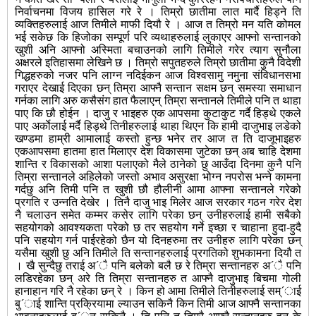
निर्वाचनमा विजय हासिल गरे रे । तिम्रो छातीमा लात मार्दै हिड्ने ति
व्यक्तिहरुलाई आज तिमीले माफी दियौ रे । आज त तिम्रो मन यति कोमल
भई सकेछ कि हिजोका सम्पूर्ण परि व्यथाहरुलाई लुकाएर आफ्नो सन्तानको
खुशी अनि आफ्नो अस्मिता बचाउनको लागि तिमीले गरेर त्याग सुनौला
अक्षरले इतिहासमा लेखिने छ । तिम्रो सपुतहरुले तिम्रो छातीमा कुनै विदेशी
गिद्धहरुको नजर पनि लाग्न नदिईकन आज विश्वसामु नमुना संविधानसभा
गराएर देखाई दिएका छन् तिम्रा आफ्नै सन्तान सक्षम छन् समस्या समाधान
गर्नका लागि अरु कसैसंग हात फैलाएन् तिम्रा सन्तानले तिमीले पनि त थाहा
पाए कि छौ होईन । दाजु र भाइहरु एक आपसमा कुटाकुट गर्दै हिड्थे एकले
पाए अर्काेलाई मर्दै हिड्थे तिनीहरुलाई थाहा थिएन कि हामी दाजुभाइ लडेको
खण्डमा हाम्री आमालाई कस्तो हुन्छ भनेर तर आज त ति दाजूभाइहरु
एकआपसमा हातमा हात मिलाएर देश विकासमा जुटेका छन् अब चाहि देशमा
शान्ति र विकासको आशा पलाएको मैले ठानेको छु आउँदा दिनमा कुनै पनि
तिम्रा सन्तानले अहिलेको जस्तो अभाव असुरक्षा भोग्न नपरोस भन्ने कामना
गर्दछु अनि तिमी पनि त खुशी छौ हौलीनी आमा आफ्ना सन्तानले गरेको
प्रगति र उन्नति देखेर । तिनै दाजु भाइ मिलेर आज सरकार गठन गरेर देश
नै चलाउन समेत कम्मर कसेर लागि परेका छन् उनीहरुलाई हामी सबैको
सहयोगको आवश्यकता परेको छ तर सहयोग गर्ने इच्छा र चाहाना हुदा-हुदै
पनि सहयोग गर्न पाईरहेको छैन यो दिनहरुमा तर उनीहरु लागि परेका छन्
यसैमा खुशी छु अनि तिमीले ति सन्तानहरुलाई प्रगतिको शुभकामना दियौ त
। खै सुन्दैछु तराई अ´ै पनि बलेको बलै छ रे तिम्रा सन्तानहरु अ´ै पनि
लडिरहेका छन् अरे ति तिम्रा सन्तानहरु त आफ्नै दाजुभाइ बिचमा गोली
हानाहान गरि नै रहेका छन् रे । किन हो आमा तिमीले तिनीहरुलाई सम्´ाई
बु´ाई शान्ति प्रकि्रयामा ल्याउन सकिनै किन तिमी आज आफ्नै सन्तानका