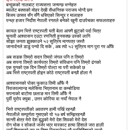
बन्दुकको नालबाट राज्यसत्ता जन्मन्छ भन्नेहरु
ब्यालेट बक्सको मोहर देखी सैधान्तिक पराजय भोग्दै छन
बिजय उत्सव सँग सँगै धसिएको सिन्दुर र मालाहरु
पन्ध्र हजार निर्दोश नेपाली रगतले बनेको खुनी दाउपेचका सफलताहरु
कायल छन भित्ते राष्ट्रपती यती बेला आफ्नै झुटको पर्दा भित्र
चुनावी आश्वासन एउटा रणनिती हुनसक्छ उस्को लागि
सोझा जनता झुक्काउने ५२ सुत्रिय मागपत्र जस्तै
जानार्दनले डाडु पन्यो दि सके , अब त्यो ५२ सुत्रिय माग पुरा गर आँफै
अब सडक तिम्रो सदन तिम्रो जंगल पनि त तिम्रो
अब सपना तिम्रो कार्यपत्र तिम्रो संविधान पनि तिम्रो ढंगको
एक युगको एक दिन तिम्रो पोल्टा मा परी सकेको छ
अब भित्ते राष्ट्रपती होइन कोठे राष्ट्रपती बन्छौ होला नै
आश्वासनको पोका फुकाउ तिमी आँफै नै
स्विजरल्यान्ड मलेसिया भिएतनाम वा कम्बोडिया
सपनाको बाटोमा छलाङ मार तिमी आँफै नै
पुर्वी युरोप क्युबा , उत्तर कोरिया वा नयाँ नेपाल नै
भित्ते राष्ट्रपतीको अवतरण हामी पर्खि रहन्छौ
नेपालीले सम्पूर्णता गुमाएको यो १७ बर्ष सम्झिरहन्छौ
सान्ती क्षेत्र मेरो देश बुद्धको मेरो देश शिवको मेरो देश
रोग भोक र सोकले जर्जर भएर मारकाट हत्या हिंशाले जरा हाली