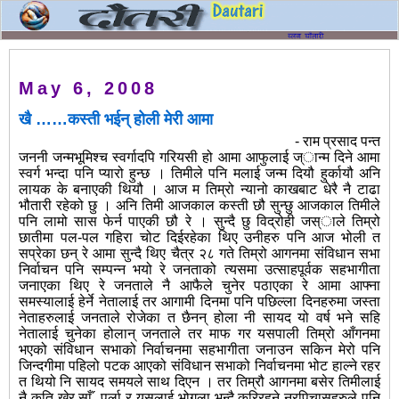
May 6, 2008
खै ……कस्ती भईन् होली मेरी आमा
- राम प्रसाद पन्त
जननी जन्मभूमिश्च स्वर्गादपि गरियसी हो आमा आफुलाई ज्ान्म दिने आमा
स्वर्ग भन्दा पनि प्यारो हुन्छ । तिमीले पनि मलाई जन्म दियौ हुर्कायौ अनि
लायक के बनाएकी थियौ । आज म तिम्रो न्यानो काखबाट धेरै नै टाढा
भौतारी रहेको छु । अनि तिमी आजकाल कस्ती छौ सुन्छु आजकाल तिमीले
पनि लामो सास फेर्न पाएकी छौ रे । सुन्दै छु विद्रोही जस्ाले तिम्रो
छातीमा पल-पल गहिरा चोट दिईरहेका थिए उनीहरु पनि आज भोली त
सप्रेका छन् रे
आमा सुन्दै थिए चैत्र २८ गते तिम्रो आगनमा संविधान सभा
निर्वाचन पनि सम्पन्न भयो रे जनताको त्यसमा उत्साहपूर्वक सहभागीता
जनाएका थिए रे जनताले नै आफैले चुनेर पठाएका रे आमा आफ्ना
समस्यालाई हेर्ने नेतालाई तर आगामी दिनमा पनि पछिल्ला दिनहरुमा जस्ता
नेताहरुलाई जनताले रोजेका त छैनन् होला नी सायद यो वर्ष भने सहि
नेतालाई चुनेका होलान् जनताले तर माफ गर यसपाली तिम्रो आँगनमा
भएको संविधान सभाको निर्वाचनमा सहभागीता जनाउन सकिन मेरो पनि
जिन्दगीमा पहिलो पटक आएको संविधान सभाको निर्वाचनमा भोट हाल्ने रहर
त थियो नि सायद समयले साथ दिएन । तर तिम्रौ आगनमा बसेर तिमीलाई
नै कति खेर साँ´ पर्ला र यसलाई भोगुला भन्दै कुरिरहने नरपिचासहरुले पनि