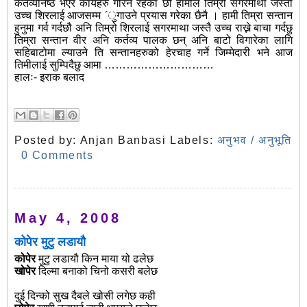
कर्तव्यनिष्ठ भएर कार्यहरु गरिनै रहेका छौ हामीले तिम्रो सगरमाथा जस्तो
उच्च शिरलाई आजसम्म ´ुगाउने प्रयास गरेका छैनै । हामी तिम्रा सन्तान
हुनुमा गर्व गर्दछौ अनि तिम्रो शिरलाई सगरमाथा जस्तै उच्च राख्ने बाचा गर्दछु
तिम्रा सन्तान वीर अनि कर्तव्य पालक छन् अनि बाटो विगारेका लागि
सहिबाटोमा ल्याउने ति सन्तानहरुको हेरचाह गर्ने जिम्मेदारी भने आज
तिमीलाई सुम्पिदैछु आमा …………………………
हालः- इराक बलाद
Posted by:
Anjan Banbasi
Labels:
अनुभव / अनुभूति
0 Comments
May 4, 2008
कोपेर मुटु लडायौ
कोपेर
मुटु लडायौ किन माया यो ढलेछ
खोपेर
दिल्मा बनाको चिनो कसरी बलेछ
दुई दिन्को सुख दैबले खोसी लगेछ कही