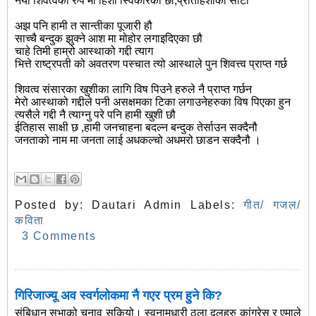
नयाँ शिवत्वको रुप मा हिशा स्विकारेका छौ,प्रतिहिंशाको साटो
अझ पनि हामी त सान्तीका पूजारी हौ
साच्चै बन्दुक झुक्ने आश मा मोहोर लगाइदिएका छौ
चाहे तिमी हाम्रो आस्थाको गद्दी त्याग
भित्ते राष्ट्रपती को अवतरण पस्चात त्यो आस्थाले पुन शिवत्त्व प्राप्त गर्छ
शिवत्व संसारका खुशीका लागि विष पिउने हरुले नै प्राप्त गर्छन
मेरो आस्थाको गद्दीले पनी असक्षमका टिका लगाउनेहरुका विष पिएका हुन
त्यसैले गद्दी नै त्याग्नु परे पनि हामी खुशी छौ
ईतिहास साक्षी छ ,हामी जनचाहना बदल्न बन्दुक तेर्साउन सक्दैनौ
जनताको नाम मा जनता लाई अधकल्चो अधमरो छाडन सक्दैनौ ।
Posted by:
Dautari Admin
Labels:
गीत/ गजल/
कविता
3 Comments
गिरिजाज्यू अव स्वर्गलोकमा नै गएर प्रम हुने कि?
संबिधान सभाको चुनाव सकियो। स्वनामधारी ठूला दलहरु कांग्रेस र एमाले