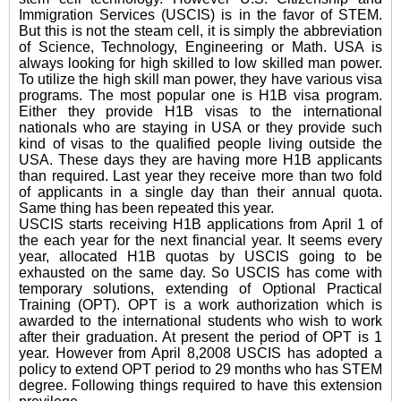
Immigration Services (USCIS) is in the favor of STEM.
But this is not the steam cell, it is simply the abbreviation
of Science, Technology, Engineering or Math.
USA is
always looking for high skilled to low skilled man power.
To utilize the high skill man power, they have various visa
programs. The most popular one is H1B visa program.
Either they provide H1B visas to the international
nationals who are staying in USA or they provide such
kind of visas to the qualified people living outside the
USA. These days they are having more H1B applicants
than required. Last year they receive more than two fold
of applicants in a single day than their annual quota.
Same thing has been repeated this year.
USCIS starts receiving H1B applications from April 1 of
the each year for the next financial year. It seems every
year, allocated H1B quotas by USCIS going to be
exhausted on the same day. So USCIS has come with
temporary solutions, extending of Optional Practical
Training (OPT). OPT is a work authorization which is
awarded to the international students who wish to work
after their graduation. At present the period of OPT is 1
year. However from April 8,2008 USCIS has adopted a
policy to extend OPT period to 29 months who has STEM
degree. Following things required to have this extension