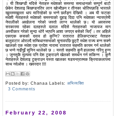
। यी शिखण्डी मदिसे नेताहरु मधेशको समस्या समाधानको सम्पुर्ण बाटो
छेकेर देशलाइ बिखण्डनतिर लान खोज्दैछन र तीनका धोतिपछाडि भारतले
खुल्लमखुल्ला धाप मारिरहेको छ भन्ने छर्लंङ्ग देखियो । अब यी फटाहा
मधेशी नेताहरुले मधेशको समस्याको दुहाइ दिदा पनि मधेशका न्यायप्रेमी
नेपालीको अवहेलना गरेको जस्तो लाग्न थालेको छ। यो अवसरमा
सरकारमा रहेका दलहरुले दलाल मदिसे नेताहरुको नाजायज माग
अस्वीकार गरेको सुन्दा थोरै भएपनि आशा जगाएर बसेको थिएँ । तर अहिले
एकाएक कसको दवाव हो कुन्नि? रातारात हेलिकप्टरबाट नेताहरु
बालुवाटार ओराल्दै सम्बिधानसभाको चुनावपछि छुट्टै मधेश राज्य बन्न सक्ने
खालको एक मधेश एक प्रदेश नारामा रातारात सहमति कायम गर्न थालेको
छ भन्ने गाइँगुइँ सुनिन थालेको छ । यस्तो सहमति कुनै हालतमा गरिनु हुन्न
। जुनसुकै मुल्यमा पनि देश टुक्राउने खेलको समर्थन गर्न सकिन्न । कुनै
नेताहरुले देशलाइ टुक्राउन यस्ता खालका षडयन्त्रात्मक क्रियाकलापमा
साथ नदेओस । खवरदार !!!!
Posted by:
Chanaa
Labels:
अभिव्यक्ति
3 Comments
February 22, 2008