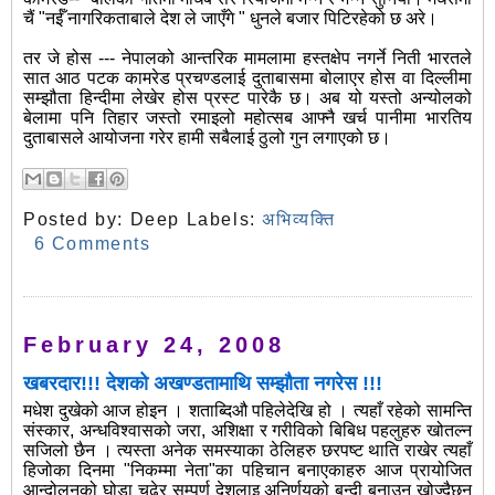
चैं "नईँ नागरिकताबाले देश ले जाएँगे " धुनले बजार पिटिरहेको छ अरे।
तर जे होस --- नेपालको आन्तरिक मामलामा हस्तक्षेप नगर्ने निती भारतले
सात आठ पटक कामरेड प्रचण्डलाई दुताबासमा बोलाएर होस वा दिल्लीमा
सम्झौता हिन्दीमा लेखेर होस प्रस्ट पारेकै छ। अब यो यस्तो अन्योलको
बेलामा पनि तिहार जस्तो रमाइलो महोत्सब आफ्नै खर्च पानीमा भारतिय
दुताबासले आयोजना गरेर हामी सबैलाई ठुलो गुन लगाएको छ।
Posted by:
Deep
Labels:
अभिव्यक्ति
6 Comments
February 24, 2008
खबरदार!!! देशको अखण्डतामाथि सम्झौता नगरेस !!!
मधेश दुखेको आज होइन । शताब्दिऔ पहिलेदेखि हो । त्यहाँ रहेको सामन्ति
संस्कार, अन्धविश्वासको जरा, अशिक्षा र गरीविको बिबिध पहलुहरु खोतल्न
सजिलो छैन । त्यस्ता अनेक समस्याका ठेलिहरु छरपष्ट थाति राखेर त्यहाँ
हिजोका दिनमा "निकम्मा नेता"का पहिचान बनाएकाहरु आज प्रायोजित
आन्दोलनको घोडा चढेर सम्पूर्ण देशलाइ अनिर्णयको बन्दी बनाउन खोज्दैछन