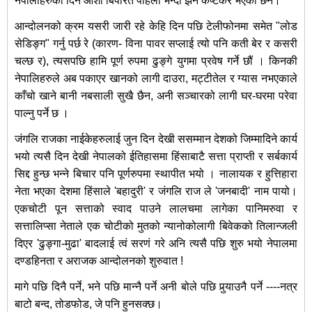
नेपालीहरुका दिन आशा बिपरित पहिला भन्दा झनै कष्टकर भएका छन।
आन्दोलनको क्रम यसरी जारी रहे केहि दिन पछि टेलीफोनमा समेत "लोड
सेडिङ्ग" गर्नु पर्छ रे (कारण- विना पावर सप्लाई त्यो पनि कती बेर र कसरी
चल्छ र), त्यसपछि हामि पूर्ण रुपमा ढुङ्गे युगमा प्रवेष गर्ने छौं । किनकी
नेपालिहरुले अब पकाएर खानको लागी दाउरा, मट्टीतेल र ग्यास नभएकाले
काँचो खाने बानी नबसाली सुखै छैन, अनी सञ्चारको लागी घर-घरमा परेवा
पाल्नु पर्ने छ ।
जंगलि राजका नाईकेहरुलाई जुन दिन देखी ससम्मान देशको जिम्मादिने कार्य
भयो त्यसै दिन देखी नेपालको ईतिहासमा हिंसाबाटै सत्ता प्राप्ती र सर्बकार्य
सिद्द हुन्छ भन्ने बिचार पनि पूर्णरुपमा स्थापीत भयो । नालायक र हुत्तिहारा
नेता भएका देशमा हिंसाले 'बहादुरी' र जंगलि राज ले 'जनबादी' नाम पायो।
एकचोटी पून सत्ताको स्वाद पाउने लालचमा लागेका पानिमरुवा र
सत्तालिप्सा नेताले एक चोटीको मुतको न्यानोकोलागी बिवेकको तिलान्जली
दिएर 'ढुङ्गा-मुढा' बादलाई त्वं सरणं गरे अनि त्यसै पछि शुरु भयो नेपालमा
दण्डहिनता र अराजक आन्दोलनको शुरुवात !
मागे पछि दिनै पर्ने, भने पछि मान्नै पर्ने अनी बोले पछि पुर्‍याउनै पर्ने ----नत्र
बाटो बन्द, तोडफोड, जे पनि हुनसक्छ।