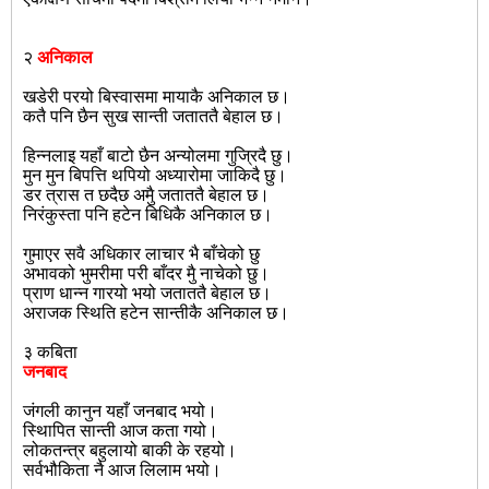
२
अनिकाल
खडेरी परयो बिस्वासमा मायाकै अनिकाल छ।
कतै पनि छैन सुख सान्ती जताततै बेहाल छ।
हिन्नलाइ यहाँ बाटो छैन अन्योलमा गुजि्रदै छु।
मुन मुन बिपत्ति थपियो अध्यारोमा जाकिदै छु।
डर त्रास त छदैछ अमुै जताततै बेहाल छ।
निरंकुस्ता पनि हटेन बिधिकै अनिकाल छ।
गुमाएर सवै अधिकार लाचार भै बाँचेको छु
अभावको भुमरीमा परी बाँदर मुै नाचेको छु।
प्राण धान्न गारयो भयो जताततै बेहाल छ।
अराजक स्थिति हटेन सान्तीकै अनिकाल छ।
३ कबिता
जनबाद
जंगली कानुन यहाँ जनबाद भयो।
स्थिापित सान्ती आज कता गयो।
लोकतन्त्र बहुलायो बाकी के रहयो।
सर्वभौकिता नै आज लिलाम भयो।