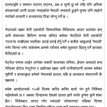
प्रत्याभूति र सम्मान पाएनन् पाएनन्, अब त सुन्दै छु मरे पछि पनि अन्तिम
संस्कारको लागी दाउरा नभएकोले नेपाली जनताले ढुङ्गे युगमा पनि व्यहोर्न
नपरेको लाचारी र लज्जास्पद पिडा भोग्नु पर्ने छ ।
.
नेपालको खबर फेरी एकचोटी विश्‍वभरिका मिडियामा आउन थालेका छन्
अनी संसारका बिभिन्न भागमा छरिएर बसेका नेपालिले फेरी एकचोटी
'स्टल'मा राखीएका पत्रीका डराई डराई हेर्नु पर्ने र कसैले आफूलाई 'नेपाली'
भनेर चिन्ला भनेर सकेसम्म आफ्नो परीचय समेत लुकाएर हिडनु पर्ने बाध्यता
फैलिएको छ ।
पेट्रोल पम्पमा लाईन लागेका सबारी साधनका तस्विर, ईन्धन अभावले बन्द
गरिएका होटेल रेस्टुरेन्ट र उद्योगका खबर अनी पानीकोलागी लाममा बसेका
गृहीणी र काकाकूल बनेको नेपालको हालत, यहि छ आजकल संसारभरी कै
खबरमा ।
मधेश आन्दोलनको १०औ दिनमा करिव करिव बार्ता भंग हुने निश्‍चित
भईसकेको छ र अबका दिनहरुमा देशको हालत झनै जर्जर हुनेमा कुनै शंका
छैन। विदेशबाट सापट गरेर ल्याएको 'लोकतन्त्र' पछिका दिनमा