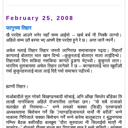
February 25, 2008
फागुनमा तिहार
खै परदेश आउने भनेर यहाँ सम्म आईयो -- खर्च बर्च नी निक्कै लाग्यो।
अहिले सम्म उतै बस्या भए आफ्नै देश परदेश हुने रे छ। अन्त जानै नपर्ने।
अचेल मलाई तिहार तिहार जस्तो लागिराछ समाचारहरु पढ्दा। तिहाराँ
कागलाई बोलाएर भात खान दिन्थे --कुकुरलाई बोलाएर माला लाईदिन्थे।
तिहारको दिन सकिदा नसकिदा कागले ढुङगा भेट्थ्यो। कुकुरले लात।
भारतिय दुताबासमा अचेल तिहार लागेको रे छ -- कागहरुलाई भात खुवाँउदै
गर्या कुकुरहरुलाई माला लाई दिदै गर्या समाचार पढीरथें।
ह्याप्पी तिहार।
माओबादीले सुरु गरेको बिखण्डनबादी सोचाई, अनि आँखा चिम्लेर बाँडेका ति
लाखौ नागरिकता अहिले रोजगारीमा लागेका छन। "यो सबै राजाको
चलखेल हो निरमाया---" भन्ने लयको चक्का (सिडी) प्रचण्डको
अध्यक्ष्यतामा बिमोचन गर्ने कि "ग्र्याण्डडिजायनले मार्यो नी बरीलै" भन्ने
भाकामा गिरिजाले चक्का बिमोचन गर्ने भन्ने बारेमा बालुबाटार र बुद्धनगरमा
गम्भिर बैठक बसीरहँदा बल्खुमा "दौरा सुरुवाला नी सिलाईयो मात्रै नी
कामरेड--" बोलको गीतमा माधब सर रियाजमा मग्न रे भन्ने सुनियो। मधेसमा