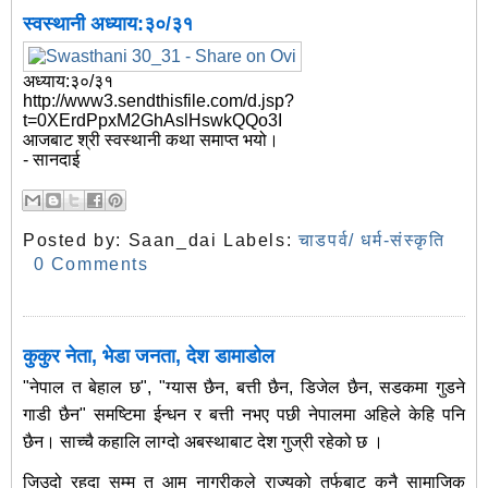
स्वस्थानी अध्याय:३०/३१
अध्याय:३०/३१
http://www3.sendthisfile.com/d.jsp?
t=0XErdPpxM2GhAslHswkQQo3I
आजबाट श्री स्वस्थानी कथा समाप्त भयो।
- सानदाई
Posted by:
Saan_dai
Labels:
चाडपर्व/ धर्म-संस्कृति
0 Comments
कुकुर नेता, भेडा जनता, देश डामाडोल
"नेपाल त बेहाल छ", "ग्यास छैन, बत्ती छैन, डिजेल छैन, सडकमा गुडने
गाडी छैन" समष्टिमा ईन्धन र बत्ती नभए पछी नेपालमा अहिले केहि पनि
छैन। साच्चै कहालि लाग्दो अबस्थाबाट देश गुज्री रहेको छ ।
जिउदो रहदा सम्म त आम नागरीकले राज्यको तर्फबाट कुनै सामाजिक