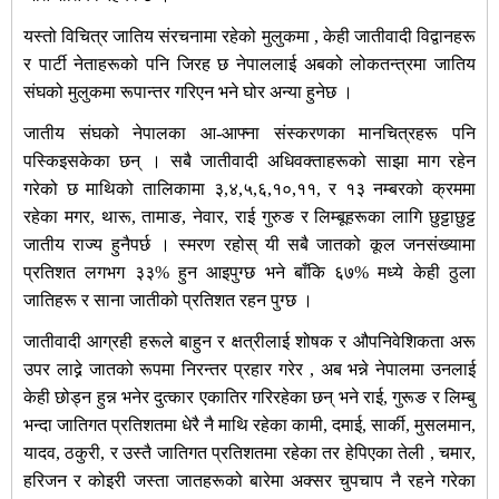
यस्तो विचित्र जातिय संरचनामा रहेको मुलुकमा , केही जातीवादी विद्वानहरू
र पार्टी नेताहरूको पनि जिरह छ नेपाललाई अबको लोकतन्त्रमा जातिय
संघको मुलुकमा रूपान्तर गरिएन भने घोर अन्या हुनेछ ।
जातीय संघको नेपालका आ-आफ्ना संस्करणका मानचित्रहरू पनि
पस्किइसकेका छन् । सबै जातीवादी अधिवक्ताहरूको साझा माग रहेन
गरेको छ माथिको तालिकामा ३,४,५,६,१०,११, र १३ नम्बरको क्रममा
रहेका मगर, थारू, तामाङ, नेवार, राई गुरुङ र लिम्बूहरूका लागि छुट्टाछुट्ट
जातीय राज्य हुनैपर्छ । स्मरण रहोस् यी सबै जातको कूल जनसंख्यामा
प्रतिशत लगभग ३३% हुन आइपुग्छ भने बाँकि ६७% मध्ये केही ठुला
जातिहरू र साना जातीको प्रतिशत रहन पुग्छ ।
जातीवादी आग्रही हरूले बाहुन र क्षत्रीलाई शोषक र औपनिवेशिकता अरू
उपर लाद्ने जातको रूपमा निरन्तर प्रहार गरेर , अब भन्ने नेपालमा उनलाई
केही छोड्न हुन्न भनेर दुत्कार एकातिर गरिरहेका छन् भने राई, गुरूङ र लिम्बु
भन्दा जातिगत प्रतिशतमा धेरै नै माथि रहेका कामी, दमाई, सार्की, मुसलमान,
यादव, ठकुरी, र उस्तै जातिगत प्रतिशतमा रहेका तर हेपिएका तेली , चमार,
हरिजन र कोइरी जस्ता जातहरूको बारेमा अक्सर चुपचाप नै रहने गरेका