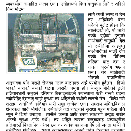
ब्यबस्थामा समाहित भएका छन। उनीहरुको किन बन्दुकमा लागे र अहिले
किन भोटमा
लागे त्यती स्पष्ट त छैन
तर अहिलेको बेला
भनेको बुलेट होइन कि
ब्यालेटको हो, यो चाही
पक्कै बुझेको हुनुपर्छ
माओबादी समुहले। देश
यो स्थीतींमा आइपुग्नु
माओबादीको मात्रै दोष
पक्कै छैन। बिभिन्न
तरिका बाट देश र
जनता प्रयोग भएका
छन। तर माओबादी
भोटको राजनितींमा
आइसक्दा पनि यसले रोजेका गलत बाटाहारु अझै प्रयोग हुंदैछन। हिजो
भएको बाराको बसको घटना त्यसकै नमुना हो। बन्दुक बोकेको ठुली
हतियारधारी समुहले हतियार बिसाइसकेको अबस्थामा फेरी यस्तो घटना
नदोरिहिए देशलाइ राम्रै हुन्थ्यो तर अहिलेको स्थीती त्यस्तो छैन। बिशेष गरी
तराइमा अनगिन्ती हतियार धारी समुह जन्मेका छन। समतल जमिन,बिशाल
क्षेत्रफल आदी भौगोलीक स्थीतिले गर्दा राष्ट्रको सुराक्षा पहुंच पहिला पनि
न्युन नै थियो तराइमा। त्यसैले जनता आफै घरमा साधारण बन्दुक राखेर
आफ्नो सुरक्षा आफै गर्थे। तर अहिले त्यस्ता बन्दुकलाइ अत्याधुनीक
हतियारले बिस्तापित गरेका छन तर अनेक बहानामा नेपाली जनता माथी नै
बर्सीदैछन गोलीहरु। यस्ता आक्रमणहरु आफ्नो पहुंच देखाउन तराइबाट