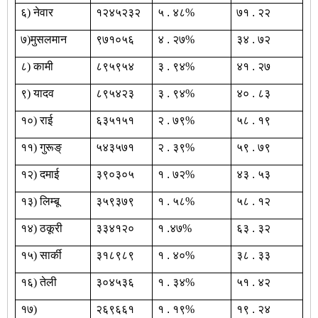
६)
नेवार
१२४५२३२
५
.
४८%
७१
.
२२
७)
मुसलमान
९७१०५६
४
.
२७%
३४
.
७२
८)
कामी
८९५९५४
३
.
९४%
४१
.
२७
९)
यादव
८९५४२३
३
.
९४%
४०
.
८३
१०)
राई
६३५१५१
२
.
७९%
५८
.
१९
११)
गुरूङ्
५४३५७१
२
.
३९%
५९
.
७९
१२)
दमाई
३९०३०५
१
.
७२%
४३
.
५३
१३)
लिम्बू
३५९३७९
१
.
५८%
५८
.
१२
१४)
ठकूरी
३३४१२०
१
.
४७%
६३
.
३२
१५)
सार्की
३१८९८९
१
.
४०%
३८
.
३३
१६)
तेली
३०४५३६
१
.
३४%
५१
.
४२
१७)
२६९६६१
१
.
१९%
१९
.
२४