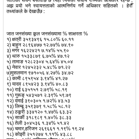
जातिको सघन बसोवाछ छ त्यहाँ त्यसैको संघीय राज्यको अधिकार रहन्छ ,
अझ पर्‍यो भने स्वायत्तताको आत्मनिर्णय गर्ने अधिकार सहितको । हेरौँ
तथ्यांकले के देखाउँछ :
जात जनसंख्या कूल जनसंख्यामा % साक्षरता %
१) क्षत्री ३५९३४९६ १५‍.८०% ६०.११
२) बाहुन २८९६४७७ १२.७४% ७४.९०
३) मगर १६२२४२१ ७.१४% ५५.९०
४) थारु १५३३८७९ ६.७५% ४७.१२
५) तामाङ १२८२३०४ ५.६४% ४५.०४
६) नेवार १२४५२३२ ५.४८% ७१.२२
७)मुसलमान ९७१०५६ ४.२७% ३४.७२
८) कामी ८९५९५४ ३.९४% ४१.२७
९) यादव ८९५४२३ ३.९४% ४०.८३
१०) राई ६३५१५१ २.७९% ५८.१९
११) गुरूङ् ५४३५७१ २.३९% ५९.७९
१२) दमाई ३९०३०५ १.७२% ४३.५३
१३) लिम्बू ३५९३७९ १.५८% ५८.१२
१४) ठकूरी ३३४१२० १.४७% ६३.३२
१५) सार्की ३१८९८९ १.४०% ३८.३३
१६) तेली ३०४५३६ १.३४% ५१.४२
१७) चमार,हरिजन २६९६६१ १.१९% १९.२४
१८) कोइरी २५१२७४ १.११% ४३.८८