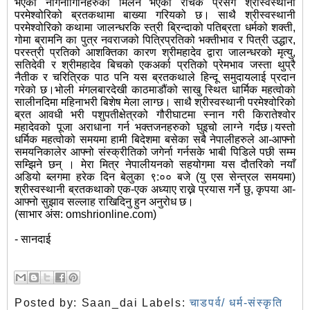
भएका नागनागिनिहरुको मिलन भएको रोचक प्रसँग श्रीस्वस्थानी
परमेश्वोरिको ब्रतकथामा बाख्या गरियको छ। साथै श्रीस्वस्थानी
परमेश्वोरिको कथामा जालन्धरकि स्त्री ब्रिन्दाको पतिब्रता धर्मको शक्ती,
गोमा ब्रामनि का पुत्र नवराजको पित्रिप्रतिको भक्तीभाव र पित्री उद्धार,
परस्त्री प्रतिको आशक्तिका कारण श्रीमहादेव द्वारा जालन्धरको मृत्‍यु,
सतिदेवी र श्रीमहादेव बिचको एकअर्का प्रतिको प्रेमभाव जस्ता थुप्रै
नैतीक र चरित्रिक पाठ पनि यस ब्रतकथाले हिन्दू समुदायलाई प्रदान
गरेको छ।भोली मंगलबारदेखी काठमाडौंको साखु स्थित धार्मिक महत्वोको
सालीनदिमा महिनाभरी बिशेष मेला लाग्छ। साथै श्रीस्वस्थानी परमेश्वोरिको
ब्रत आवधी भरी पशुपतीक्षेत्रको गौरीघाटमा स्नान गरी किरातेश्वोर
महादेवको पूजा अराधाना गर्न भक्तजनहरुको घुइचो लाग्ने गर्दछ।यस्तो
धर्मिक महत्वोको समयमा हामी बिदेशमा बसेका सबै नेपालीहरुले आ-आफ्नो
समयनिकालेर आफ्नो संस्क्रीतिको जगेर्ना गर्नसके भाबी पिडिले पछी सम्म
सम्झिने छन् । मेरा मित्र नेपालीयनको सहयोगमा यस दौतरिको नयाँ
अडियो ब्लगमा हरेक दिन बेलुका ९:०० बजे (यु एस सेन्त्रल समयमा)
श्रीस्वस्थानी ब्रतकथाको एक-एक अध्याए राख्ने प्रयास गर्ने छु, कृपया आ-
आफ्नो सुझाव सल्लाह राखिदिनु हुन अनुरोध छ।
(साभार अंस: omshrionline.com)
- सानदाई
Posted by:
Saan_dai
Labels:
चाडपर्व/ धर्म-संस्कृति