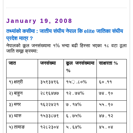
January 19, 2008
तथ्यांको कसीमा : जातीय संघीय नेपाल कि elite जातिका संघीय
प्रदेश मात्र ?
नेपालको कूल जनसंख्यामा १% भन्दा बढी हिस्सा भएका १८ वटा ठूला
जाति समूह क्रममा:
जात
जनसंख्या
कूल जनसंख्यामा
साक्षरता %
%
१)
क्षत्री
३५९३४९६
१५‍़
.
८०%
६०
.
११
२)
बाहुन
२८९६४७७
१२
.
७४%
७४
.
९०
३)
मगर
१६२२४२१
७
.
१४%
५५
.
९०
४)
थारु
१५३३८७९
६
.
७५%
४७
.
१२
५)
तामाङ
१२८२३०४
५
.
६४%
४५
.
०४