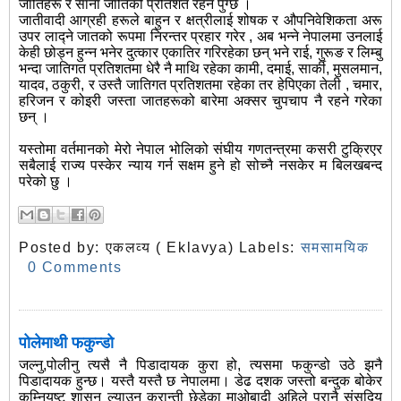
जातिहरू र साना जातिको प्रतिशत रहन पुग्छ ।
जातीवादी आग्रही हरूले बाहुन र क्षत्रीलाई शोषक र औपनिवेशिकता अरू
उपर लाद्ने जातको रूपमा निरन्तर प्रहार गरेर , अब भन्ने नेपालमा उनलाई
केही छोड्न हुन्न भनेर दुत्कार एकातिर गरिरहेका छन् भने राई, गुरूङ र लिम्बु
भन्दा जातिगत प्रतिशतमा धेरै नै माथि रहेका कामी, दमाई, सार्की, मुसलमान,
यादव, ठकुरी, र उस्तै जातिगत प्रतिशतमा रहेका तर हेपिएका तेली , चमार,
हरिजन र कोइरी जस्ता जातहरूको बारेमा अक्सर चुपचाप नै रहने गरेका
छन् ।
यस्तोमा वर्तमानको मेरो नेपाल भोलिको संघीय गणतन्त्रमा कसरी टुक्रिएर
सबैलाई राज्य पस्केर न्याय गर्न सक्षम हुने हो सोच्नै नसकेर म बिलखबन्द
परेको छु ।
Posted by:
एकलव्य ( Eklavya)
Labels:
समसामयिक
0 Comments
पोलेमाथी फकुन्डो
जल्नु,पोलीनु त्यसै नै पिडादायक कुरा हो, त्यसमा फकुन्डो उठे झनै
पिडादायक हुन्छ। यस्तै यस्तै छ नेपालमा। डेढ दशक जस्तो बन्दुक बोकेर
कम्नियुष्ट शासन ल्याउन क्रान्ती छेडेका माओबादी अहिले पुरानै संसदिय