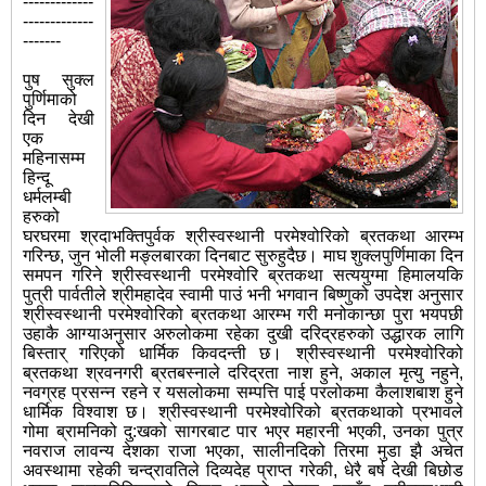
-------------
-------------
-------
पुष सुक्ल
पुर्णिमाको
दिन देखी
एक
महिनासम्म
हिन्दू
धर्मलम्बी
हरुको
घरघरमा श्रदाभक्तिपुर्वक श्रीस्वस्थानी परमेश्वोरिको ब्रतकथा आरम्भ
गरिन्छ, जुन भोली मङ्लबारका दिनबाट सुरुहुदैछ। माघ शुक्लपुर्णिमाका दिन
समपन गरिने श्रीस्वस्थानी परमेश्वोरि ब्रतकथा सत्ययुग्मा हिमालयकि
पुत्री पार्वतीले श्रीमहादेव स्वामी पाउं भनी भगवान बिष्णुको उपदेश अनुसार
श्रीस्वस्थानी परमेश्वोरिको ब्रतकथा आरम्भ गरी मनोकान्छा पुरा भयपछी
उहाकै आग्याअनुसार अरुलोकमा रहेका दुखी दरिद्रहरुको उद्धारक लागि
बिस्तार् गरिएको धार्मिक किवदन्ती छ। श्रीस्वस्थानी परमेश्वोरिको
ब्रतकथा श्रवनगरी ब्रतबस्नाले दरिद्रता नाश हुने, अकाल मृत्‍यु नहुने,
नवग्रह प्रसन्न रहने र यसलोकमा सम्पत्ति पाई परलोकमा कैलाशबाश हुने
धार्मिक विश्वाश छ। श्रीस्वस्थानी परमेश्वोरिको ब्रतकथाको प्रभावले
गोमा ब्रामनिको दु:खको सागरबाट पार भएर महारनी भएकी, उनका पुत्र
नवराज लावन्य देशका राजा भएका, सालीनदिको तिरमा मुडा झै अचेत
अवस्थामा रहेकी चन्द्रावतिले दिव्यदेह प्राप्त गरेकी, धेरै बर्ष देखी बिछोड