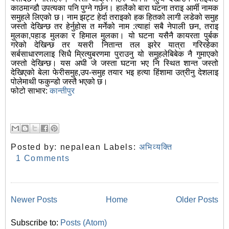
काठमान्डौ उपत्यका पनि पुग्ने गर्छन। हालैको बारा घटना तराइ आर्मी नामक
समुहले लिएको छ। नाम झट्ट हेर्दा तराइको हक हितको लागी लडेको समुह
जस्तो देखिन्छ तर हेर्नुहोस त मर्नेको नाम :त्याहां सबै नेपाली छन, तराइ
मुलका,पहाड मुलका र हिमाल मुलका। यो घटना यसैनै कायरता पुर्बक
गरेको देखिन्छ तर यसरी नितान्त तल झरेर यात्रा गरिरहेका
सर्बसाधारणलाइ सिधै म्रित्युबरणमा पुराउनु यो समुहलेबिबेक नै गुमाएको
जस्तो देखिन्छ। यस अघी जे जस्ता घटना भए नि स्थित शान्त जस्तो
देखिएको बेला फेरीसमुह,उप-समुह तयार भइ हत्या हिंशामा उत्रीनु देशलाइ
पोलेमाथी फकुन्डो जस्तै भएको छ।
फोटो साभार:
कान्तीपुर
Posted by:
nepalean
Labels:
अभिव्यक्ति
1 Comments
Newer Posts
Home
Older Posts
Subscribe to:
Posts (Atom)