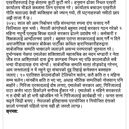
प्रहरीहरुलाई टेकु क्षेत्रमा कुटी कुटी मारे। हनुमान ढोका स्थित प्रहरी
कार्यालय भीडले कब्जामा लिन प्रयास गरे। कार्यालय बचाउन प्रहरीले
गोलि चलाउदा केही ब्यक्तिहरु को ज्यान् गयो, ती घट्नाहरुको नमीठो छाप
अझै ताजा नै छ।
२०४८ साल को आम निर्बाचन पछि संस्थागत रुपमा दंगा फसाद गर्ने
सिल्सिला सुरु भयो। नेपाली कांग्रेसले बहुमत ल्याई सरकार गठन गरेको १
महिना नपुग्दै प्रमुख बिपक्ष दलले सरकार ढाल्ने उदघोष गरे। कर्मचारी र
शिक्षकलाई आन्दोलनमा उतारे। बहुमत प्राप्त सरकारलाई काम् गर्नै न दिने
अराजनैतिक संस्कार बोकेका पार्टीका कथित क्रान्तिकारीहरुद्वारा
सार्बजनिक सम्पति भत्काउने जलाउने असभ्य परम्पराको सुरुवात गरे।
दुर्भाग्यबस नेकपा एमालेका शक्तिशाली महासचिब का मदन भण्डारी र नेता
जीब राज आश्रितको दास ढुंगा काण्डमा निधन भए पछि काठमाडौले सबै
भन्दा पीडादायक् दंगा भोग्यो। सार्बजनिक सम्पति मात्र तोड्फोड् गरेनन्,
आम जनतालाई न भै नहुने दूर संचारको दुइ तिहाई कनेक्सन बक्सहरु
जलाए। ९० प्रतिशत काठमाडौको टेलिफोन चलेन, कतै कति त ९ महिना
सम्म चलेन।मानबीय क्षति त भए भए, अथाह भौतिक सम्पतिको नोक्सान् पनि
ब्यहोरे। गिरिजा प्रसादलाई दोष लगाए, एमालेको सरकार आए, गिरिजालाई
पाटा कसेर भाटा हिर्काउने सगौरब हुँकार गरे। एमालेको ९ महिने सरकारले
न त दोषी को हो भनी खोजबिन गरे न गिरिजालाई कार्यबाही गरे। फगत सत्ता
चढ्ने सिंढी बनाए। नेपालको इतिहासमा प्रायोजित र नियोजित दंगाको
कालो पन्नाको पहिलो पाना यही हो जस्तो लाग्छ।
क्रमश: