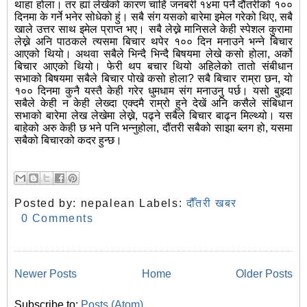
थाहा होला। तर ह्यां लेखेको कारण चाहिं जनबरी १४मा पर्ने दौंतरीको १००
दिनमा के गर्ने भनेर सोधेको हुं। सबै संग यसको बारेमा इमेल गरेको थिए, सबै
खाले उत्तर साथ इमेल प्राप्त भए। सबै लेख्ने मानिसले केही स्पेशल कुरामा
लेख्ने अनि
पाठकले त्यसमा बिचार थपेर १०० दिन मनाउने भन्ने बिचार
आएको थियो। अथवा सबैले भिन्दै भिन्दै बिषयमा लेखे कसो होला, अर्को
बिचार आएको थियो। फेरी थप बचार थियो अहिलेको तातो संबीधान
सभाको बिषयमा सबैले बिचार पोखे कसो होला? सबै बिचार राम्रा छन, यो
१०० दिनमा कुनै यस्तै केही गरेर धुमधाम संग मनाउनु पर्छ। यसो बुझ्दा
सबैले केही न केही लेख्दा एक्दमै राम्रो हुने देखें अनि कसैले संबिधान
सभाको बारेमा लेख लेखेमा लेख्ने, पढ्ने सबैले बिचार बाढ्न मिल्थ्यो। यस
बाहेको अरु केही छ भने पनि भन्नुहोला, दौंतरी सबैको साझा ब्लग हो, यसमा
सबैको बिचारको कदर हुन्छ।
Posted by:
nepalean
Labels:
दौँतरी खबर
0 Comments
Newer Posts
Home
Older Posts
Subscribe to:
Posts (Atom)