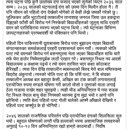
त्यस घट्ना पछि कुनै उल्लेख्य दंगा फसाद भएको सुनेको थिएन २०३६ साल
सम्म। २०३६ सालको घट्नालाई दंगा को उपमा दिन मिल्दैन होला नै। तै
पनि जीवन को पहिलो दंगा देखेको भोगेको ले केही लेख्ने जमर्को गरेको छु।
जुल्फिकर अलि भुट्टोलाई तत्कालीन तानाशाह् जनरल जिया उल हकद्वारा
दिइएको फाँसी को बिरोध गर्न निस्केको बिद्यार्थीहरुको जुलुस् माथि प्रहरी
दमन को प्रतिक्रिया स्वरुप भएको घट्ना थियो। त्यो घट्नाका बिभिन्न
उपघट्नाहरुको प्रत्यक्षदर्शी यो पंक्तिकार पनि थियो।
पहिलो दिन पाकिस्तानी दूताबासमा बिरोध पत्र बुझाउन गएका बिद्यार्थी
संगठनहरुका समर्थकलाई प्रहरी प्रशासनले दमन गर्यो। त्यसको भोलि
पल्ट त्यो दमनको बिरोध गर्न बसन्तपुरमा भेला भएका बिद्यार्थीहरु माथि चारै
तर्फ घेरा हालेर निर्ममतापूर्बक लाठी प्रहार गरे। बसन्तपुर स्थित नव आदर्श
बिद्यालयमा ७ कक्षामा पढ्थें र त्यो दमन त्रसित भएर कक्षा कोठाबाट
हेरिरह्यौं। त्यस दिन देखि तत्कालीन ब्यबस्थाको बिरुद्द मेरो बाल मष्तिस्कमा
बिद्रोह अंकुरायो।त्यस्को भोलि पल्ट हो कि पर्सि पल्ट, ने बि संघका
तत्कालीन अध्यक्ष बल बहादुर केसी, अखिल का टंक कार्की लगायतलाई
प्रायोजित रुपमा मण्डले घोषणा गरी कालो मोसो र जुत्ताको माला लगाई
ठेला गाडामा राखेर शहर घुमाइयो। त्यही भीड अनियन्त्रित भै नया सडक
गेट स्थित नेपाल बायु सेवा निगमको भवनमा ढुंगा मुढा भयो र आगो पनि
झोसियो। त्यति बेला पहिलो पल्ट गोली चलेको आफ्नै आँखाले देखियो र
पहिलो पल्ट कर्फ्युउ के हो भोगियो।
२०४६ सालको राजनैतिक परिवर्तन पछि प्रायोजित दंगाको सिलसिला सुरु
भयो। बहुदल घोषणाको लगतै पछि हल्लाको भरमा असामाजिक तत्वहरुको
अगुवाई १०-१२ दिन अनियन्त्रित रह्यो हाम्रो काठमाडौं। निर्दोष