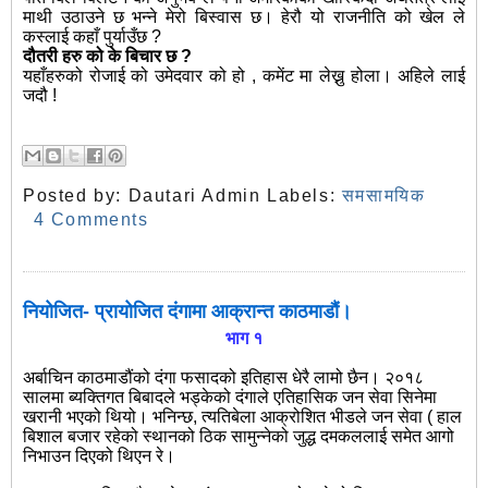
माथी उठाउने छ भन्ने मेरो बिस्वास छ। हेरौ यो राजनीति को खेल ले
कस्लाई कहाँ पुर्याउँछ ?
दौतरी हरु को के बिचार छ ?
यहाँहरुको रोजाई को उमेदवार को हो , कमेंट मा लेख्नु होला। अहिले लाई
जदौ !
Posted by:
Dautari Admin
Labels:
समसामयिक
4 Comments
नियोजित- प्रायोजित दंगामा आक्रान्त काठमाडौं।
भाग १
अर्बाचिन काठमाडौंको दंगा फसादको इतिहास धेरै लामो छैन। २०१८
सालमा ब्यक्तिगत बिबादले भड्केको दंगाले एतिहासिक जन सेवा सिनेमा
खरानी भएको थियो। भनिन्छ, त्यतिबेला आक्रोशित भीडले जन सेवा ( हाल
बिशाल बजार रहेको स्थानको ठिक सामुन्नेको जुद्ध दमकललाई समेत आगो
निभाउन दिएको थिएन रे।