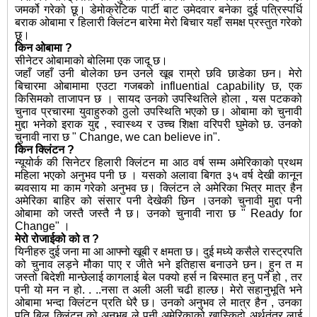
जमर्को गरेको छू। डेमोक्रेटिक पार्टी बाट उमेदवार बनेका दुई पत्रिस्पर्धि
बराक ओबामा र हिलारी क्लिंटन बारेमा मेरो बिचार यहाँ समक्ष प्रस्तुत गरेको
छू।
किन ओबामा ?
सीनेटर ओबामाको बोलिमा एक जादू छ।
जहाँ जहाँ उनी बोलेका छन उनले खूब राम्रो छवि छाडेका छन। मेरो
बिचारमा ओबामामा एउटा गजबको influential capability छ, एक
किसिमको ताजापन छ । सायद उनको उपस्थितिले होला , यस पटकको
चुनाव प्रचारमा युवाहुरुको ठुलो उपस्थिति भएको छ। ओबामा को चुनावी
मुद्दा भनेको इराक युद्द , स्वास्थ्य र उच्च शिक्षा वरिपरी घुमेको छ. उनको
चुनावी नारा छ " Change, we can believe in".
किन क्लिंटन ?
न्यूयोर्क की सिनेटर हिलारी क्लिंटन मा आठ वर्ष सम्म अमेरिकाको प्रथम
महिला भएको अनुभव पनी छ । यसको अलावा बिगत ३५ वर्ष देखी कानून
ब्यवसाय मा काम गरेको अनुभव छ। क्लिंटन ले अमेरिका भित्र मात्र हैन
अमेरिका बाहिर को संसार पनी देखेकी छिन ।उनको चुनावी मुद्दा पनी
ओबामा को जस्तै जस्तै नै छ। उनको चुनावी नारा छ " Ready for
Change" ।
मेरो रोजाईको को त ?
यिनीहरु दुई जना मा आ आफ्नो खूबी र क्षमता छ। दुई मध्ये कसैले रास्ट्रपति
को चुनाव लड़ने मौका पाए र जीते भने इतिहास बनाउने छन। हुन त म
जस्तो बिदेशी मान्छेलाई कागलाई बेल पक्यो हर्स न बिस्मात हनु पर्ने हो , तर
पनी यो मन न हो. . ..नसा त अली अली चढी हाल्छ। मेरो सहानुभूति भने
ओबामा भन्दा क्लिंटन प्रति धेरै छ। उनको अनुभव ले मात्र हैन , उनका
पति बिल क्लिंटन को अनुभब ले पनी अमेरिकाको खास्किदो अर्थतंत्र लाई