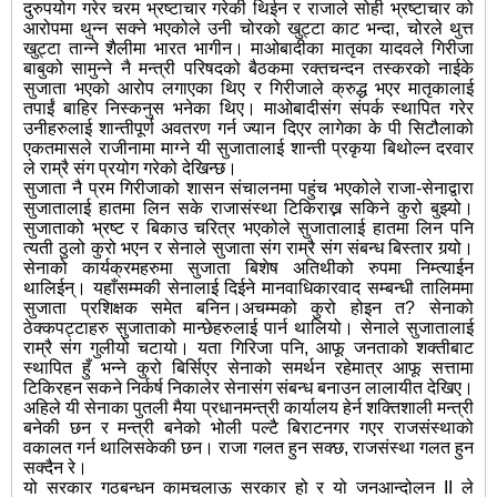
दुरुपयोग गरेर चरम भ्रष्टाचार गरेकी थिईन र राजाले सोही भ्रष्टाचार को
आरोपमा थुन्न सक्ने भएकोले उनी चोरको खुट्टा काट भन्दा, चोरले थुत्त
खुट्टा तान्ने शैलीमा भारत भागीन। माओबादीका मातृका यादवले गिरीजा
बाबुको सामुन्ने नै मन्त्री परिषदको बैठकमा रक्तचन्दन तस्करको नाईके
सुजाता भएको आरोप लगाएका थिए र गिरीजाले क्रुद्ध भएर मातृकालाई
तपाईं बाहिर निस्कनुस भनेका थिए। माओबादीसंग संपर्क स्थापित गरेर
उनीहरुलाई शान्तीपूर्ण अवतरण गर्न ज्यान दिएर लागेका के पी सिटौलाको
एकतमासले राजीनामा माग्ने यी सुजातालाई शान्ती प्रकृया बिथोल्न दरवार
ले राम्रै संग प्रयोग गरेको देखिन्छ।
सुजाता नै प्रम गिरीजाको शासन संचालनमा पहुंच भएकोले राजा-सेनाद्वारा
सुजातालाई हातमा लिन सके राजासंस्था टिकिराख्न सकिने कुरो बुझ्यो।
सुजाताको भ्रष्ट र बिकाउ चरित्र भएकोले सुजातालाई हातमा लिन पनि
त्यती ठुलो कुरो भएन र सेनाले सुजाता संग राम्रै संग संबन्ध बिस्तार गर्‍यो।
सेनाको कार्यक्रमहरुमा सुजाता बिशेष अतिथीको रुपमा निम्त्याईन
थालिईन्। यहाँसम्मकी सेनालाई दिईने मानवाधिकारवाद सम्बन्धी तालिममा
सुजाता प्रशिक्षक समेत बनिन।अचम्मको कुरो होइन त? सेनाको
ठेक्कपट्टाहरु सुजाताको मान्छेहरुलाई पार्न थालियो। सेनाले सुजातालाई
राम्रै संग गुलीयो चटायो। यता गिरिजा पनि, आफू जनताको शक्तीबाट
स्थापित हुँ भन्ने कुरो बिर्सिएर सेनाको समर्थन रहेमात्र आफू सत्तामा
टिकिरहन सकने निर्कर्ष निकालेर सेनासंग संबन्ध बनाउन लालायीत देखिए।
अहिले यी सेनाका पुतली मैया प्रधानमन्त्री कार्यालय हेर्न शक्तिशाली मन्त्री
बनेकी छन र मन्त्री बनेको भोली पल्टै बिराटनगर गएर राजसंस्थाको
वकालत गर्न थालिसकेकी छन। राजा गलत हुन सक्छ, राजसंस्था गलत हुन
सक्दैन रे।
यो सरकार गठबन्धन कामचलाऊ सरकार हो र यो जनआन्दोलन II ले