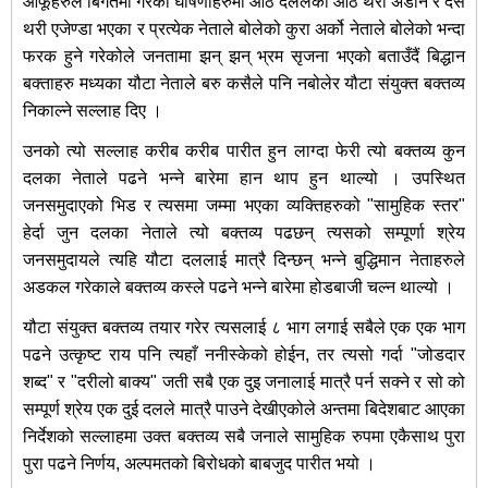
आफूहरुले बिगतमा गरेका घोषणाहरुमा आठ दललको आठै थरी अडान र दस
थरी एजेण्डा भएका र प्रत्येक नेताले बोलेको कुरा अर्को नेताले बोलेको भन्दा
फरक हुने गरेकोले जनतामा झन् झन् भ्रम सृजना भएको बताउँदैं बिद्धान
बक्ताहरु मध्यका यौटा नेताले बरु कसैले पनि नबोलेर यौटा संयुक्त बक्तव्य
निकाल्ने सल्लाह दिए ।
उनको त्यो सल्लाह करीब करीब पारीत हुन लाग्दा फेरी त्यो बक्तव्य कुन
दलका नेताले पढने भन्ने बारेमा हान थाप हुन थाल्यो । उपस्थित
जनसमुदाएको भिड र त्यसमा जम्मा भएका व्यक्तिहरुको "सामुहिक स्तर"
हेर्दा जुन दलका नेताले त्यो बक्तव्य पढछन् त्यसको सम्पूर्णा श्रेय
जनसमुदायले त्यहि यौटा दललाई मात्रै दिन्छन् भन्ने बुद्धिमान नेताहरुले
अडकल गरेकाले बक्तव्य कस्ले पढने भन्ने बारेमा होडबाजी चल्न थाल्यो ।
यौटा संयुक्त बक्तव्य तयार गरेर त्यसलाई ८ भाग लगाई सबैले एक एक भाग
पढने उत्कृष्ट राय पनि त्यहाँ ननीस्केको होईन, तर त्यसो गर्दा "जोडदार
शब्द" र "दरीलो बाक्य" जती सबै एक दुइ जनालाई मात्रै पर्न सक्ने र सो को
सम्पूर्ण श्रेय एक दुई दलले मात्रै पाउने देखीएकोले अन्तमा बिदेशबाट आएका
निर्देशको सल्लाहमा उक्त बक्तव्य सबै जनाले सामुहिक रुपमा एकैसाथ पुरा
पुरा पढने निर्णय, अल्पमतको बिरोधको बाबजुद पारीत भयो ।