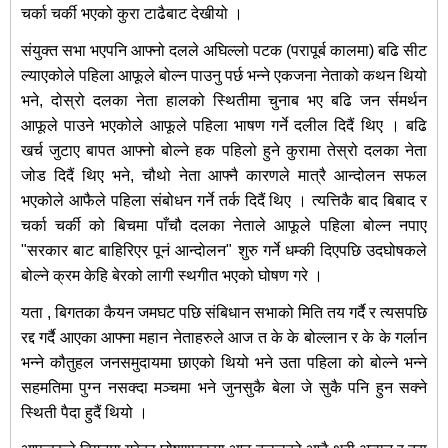
चर्का चर्की भएको कुरा टाढैबाट देखीयो ।
संयुक्त सभा भएपनि आफ्नो दलले अघिल्लो पटक (परापूर्ब कालमा) बढि सीट
ल्याएकोले पहिला आफूले बोल्न पाउनु पर्छ भन्ने एकजना नेताको कथन थियो
भने, दोस्रो दलका नेता हालको स्थितीमा चुनाब भए बढि जन र्समर्थन
आफूले पाउने भएकोले आफूले पहिला भाषण गर्ने दलील दिदैं थिए । बढि
खर्च जुटाए बापत आफ्नो बोल्ने हक पहिलो हुने कुरामा तेस्रो दलका नेता
जोड दिदैं थिए भने, चौथो नेता आफ्नै कारणले मात्रै आन्दोलन सफल
भएकोले आफैले पहिला संबोधन गर्ने तर्क दिदैं थिए । त्यत्तिकै बाद बिबाद र
चर्का चर्की को बिचमा पाँचौ दलका नेताले आफूले पहिला बोल्न नपाए
"सरकार बाट बाहिरिएर पूनं आन्दोलन" शुरु गर्ने धम्की दिएपछि उदघोषकले
बोल्ने क्रम केहि बेरको लागी स्थगीत भएको घोषण गरे ।
यता , बिगतका कैयन जमघट पछि संबिधान सभाको मिति तय गर्दै र त्यसपछि
रद्द गर्दै आएका आफ्ना महान नेताहरुले आज त के के बोल्लान र के के गर्लान
भन्ने कौतुहल जनसमुदायमा छाएको थियो भने उता पहिला को बोल्ने भन्ने
सहमतिमा पुग्न नसक्दा मञ्चमा भने जुनसुकै बेला जे सुकै पनि हुन सक्ने
स्थिती पैदा हुदैं थियो ।