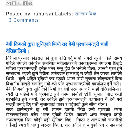
Posted by:
rahulvai
Labels:
समसामयिक
3 Comments
बेबी किंगको कुरा सुनिएको थियो तर बेबी प्रधानमन्त्री चांही
देखिहालियो।
गिरीजा प्रसाद कोइरालाको कुरा कति गर्नु भन्यो, नगरी नहुने। केही समय
पहिले नेपाली कांग्रेस संबन्धित महीलाहरुको कार्यक्रममा नेपालमा छिट्टै
महीला प्रधानमन्त्री हुनेछ भनेर भन्नु हुंदा के भनेको होला, त्यस्तो प्रम हुने
सम्भावना भएको कुनै महीला उम्मेदवार हाललाई त कोही छैन जस्तो लागेको
थियो। कुरो अहिले बुझियो जब उंहाले आफ्नै छोरी सुजाता
कोइरालाई बिना
बिभागीय मन्त्री बनाउनु भयो-त्यो पनि प्रधानमन्त्रीको कार्यालय हेर्ने गरी।
बेबी किंगको कुरा सुनिएको थियो तर बेबी प्रधानमन्त्री चांही देखिहालियो।
त्यसै त पहिले पनि प्रमबाट हुने काम कार्बाही छोरी सुजाता बाट अती
प्रभावित हुने गर्थ्यो, तर अहिले झनै प्रधानमन्त्री कार्यालय नै हेर्ने गरी
मन्त्री बनाई दिए पछी सुजाताको पावर र पहुंचको कुनै सीमा रहेन।
राजा ज्ञानेन्द्रले कू गरी शासन हातमा लिंदा उनी पुरुषको भेषमा
मोटारसाईकल चढेर भारत पुगेकी थिईन, जबकी अन्य नेताहरु कोही
नजरबन्दमा थिए कोही यंही भूमीगत थिए। निष्ठा र आस्थाको राजनीती
गर्नेलाई त्यसरी भाग्नु जरुरत थिएन, तर उनीले त् बाबुको पद र पावरको