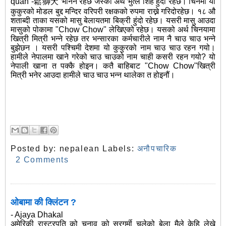
quǎn -鬆獅犬 भनिने रहेछ जस्को अर्थ भुत्ले शिंह हुदो रहेछ। चिनमा यो
कुकुरको मोडल बुद्द मन्दिर वरिपरी रक्षकको रुपमा राख्ने गरिदोरहेछ। १८ औ
शताब्दी ताका यसको मासु बेलायतमा बिक्री हुंदो रहेछ। यसरी मासु आउदा
मासुको पोकामा "Chow Chow" लेखिएको रहेछ। यसको अर्थ चिनयामा
खित्री मित्री भन्ने रहेछ तर भन्सारका कर्मचारीले नाम नै चाउ चाउ भन्ने
बुझेछन । यसरी पश्चिमी देशमा यो कुकुरको नाम चाउ चाउ रहन गयो।
हामीले नेपालमा खाने गरेको चाउ चाउको नाम चाही कसरी रहन गयो? यो
नेपाली खाना त पक्कै होइन। कतै बाहिबाट "Chow Chow"खित्री
मित्री भनेर आउदा हामीले चाउ चाउ भन्न थालेका त होइनौं।
Posted by:
nepalean
Labels:
अनौपचारिक
2 Comments
ओबामा की क्लिंटन ?
- Ajaya Dhakal
अमेरिकी रास्ट्रपति को चुनाव को सरगर्मी चलेको बेला मैले केहि लेख्ने