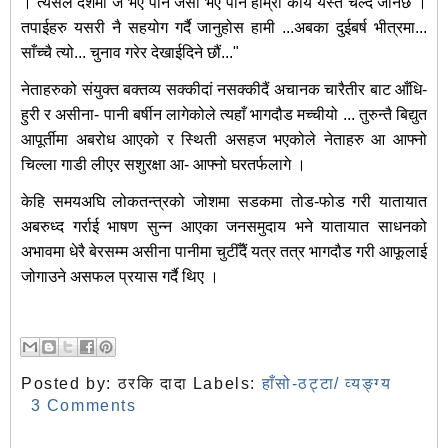
। त्यसैले देशमा जे भए पनि जसो भए पनि हाम्रो कार्य यस्तै चल्दै जानेछ ।
तपाईहरु यसरी नै सहयोग गर्दै जानुहोस हामी ...अबका दुईबर्ष भीत्रमा...
साँच्चै त्यो... चुनाव गरेर देखाईदिने छौं..."
नेताहरुको संयुक्त बक्तव्य सक्कीदां नसक्कीदैं अचानक चारैतीर बाट आँधि-
हुरी र असीना- पानी बर्षीन लागेकोले त्यहाँ भागदौड मच्चीयो ... तुरुन्तै बिद्युत
आपूर्तीमा अबरोध आएको र स्थिती असहज भएकोले नेताहरु आ आफ्नो
चिल्ला गाडी लीएर सशुरक्षा आ- आफ्नो घरतर्फलागे ।
केहि समयअघि लोकतन्त्रको जोशमा सडकमा तोड-फोड गरी यातायात
अबरुध्द गर्राई भाषण सुन्न आएका जनसमुदाय भने यातायात साधनको
अभावमा धेरै बेरसम्म असीना पानीमा चुटीँदैं यत्र तत्र भागदौड गरी आफूलाई
जोगाउने असफल प्रयास गर्दै थिए ।
Posted by:
ठरकि दादा
Labels:
हाँसो-ठट्टा/ व्यङ्ग्य
3 Comments