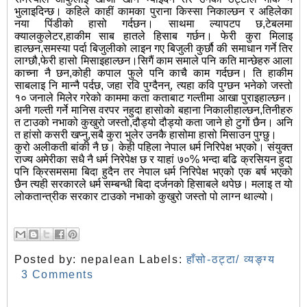
भुलाइदिन्छ। कहिले काहीं कामका पुराना किस्सा निकाल्छन र अहिलेका
नया पिंडीको हासो गर्दछन। साथमा ल्यापटप छ,टेबलमा
क्यालकुलेटर,हाकीम साब हातले हिसाब गर्छन। फेरी कुरा मिलाइ
हाल्छन,समस्या पर्दा बिजुलीको लाइन गए बिजुली कुर्छौ की समाधान गर्ने तिर
लाग्छौ,फेरी हासो मिसाइहाल्छन।सिगैं काम समाले पनि कति मान्छेहरु आला
काच्ना नै छन,कोही कपाल फुले पनि काचै काम गर्दछन। ति हाकीम
साबलाइ नि मान्नै पर्दछ, जहा रवि पुग्दैनन्, त्यहा कवि पुग्छन भनेको जस्तो
१० जनाले मिलेर गरेको काममा कता कताबाट गल्तीमा आखा पुराइहाल्छन।
अनी गल्ती गर्ने मानिस वरपर नहुदा हासोको बहाना निकालीहाल्छन,तिनीहरु
त टाउको नभाको कुखुरो जस्तो,दौड्यो दौड्यो कता जाने हो टुगों छैन। अनि
त हांसो कसरी खप्नु,सबै कुरा भुलेर उनकै हासोमा हासो मिसाउन पुग्छु।
कुरो अलीकती बांकी नै छ। केही पहिला नेपाल धर्म निरिपेक्ष भएको। संयुक्त
राज्य अमेरीका सधै नै धर्म निरेपेक्ष छ र याहां ७०% भन्दा बढि क्रसियन हुदा
पनि क्रिसमसमा बिदा हुदैन तर नेपाल धर्म निरिपेक्ष भएको एक बर्ष भएको
छैन त्यही सरकारले धर्म सम्बन्धी बिदा दर्जनको हिसाबले थपेछ। मलाइ त यो
लोकतान्त्रीक सरकार टाउको नभाको कुखुरो जस्तो पो लाग्न थाल्यो।
Posted by:
nepalean
Labels:
हाँसो-ठट्टा/ व्यङ्ग्य
3 Comments