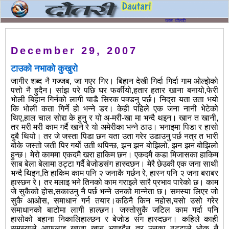
December 29, 2007
टाउको नभाको कुखुरो
जागीर शब्द नै ‍गज्जब, जा गएर गिर। बिहान देखी गिर्दा गिर्दा गाम ओल्झेको
पत्तो नै हुदैन। सांझ परे पछि घर फर्कीयो,हतार हतार खाना बनायो,फेरी
भोली बिहान गिर्नको लागी चाडै सिरक पक्डनु पर्छ। निद्रा यता उता भयो
कि भोली कता गिर्ने हो भन्ने डर। केही पहिले एक जना नानी भेटेको
थिए,हाल चाल सोद्दा के हुनु र यो अ-मरी-खा मा भन्दै थइन।
खान त खानी,
तर मरी मरी काम गर्दै खाने रे यो अमेरीका भन्ने ठाउ। भनाइमा पिडा र हासो
दुबै थियो। तर जे जस्ता पिडा छन यता उता गरेर उडाउनु पर्छ नत्र त भारी
बोके जस्तो जती पिर गर्यो उती थपिन्छ, झन झन बोझिलो, झन झन बोझिलो
हुन्छ। मेरो काममा एकदमै खरा हाकिम छन। एकदमै कडा मिजासका हाकिम
साब बेला बेलामा ठट्टा गर्दै बेजोडसंग हास्दछन। मेरै छेउकी एक जना साथी
भन्दै थिइन,ति हाकिम काम पनि २ जनाकै गर्छन रे, हास्न पनि २ जना बराबर
हास्छन रे। तर मलाइ भने तिनको काम गराइले सारै प्रभाव पारेको छ। काम
जे सुकैको होस,सकाउनु नै पर्छ भन्ने उनको मान्नेता छ। समस्या लिएर जो
सुकै आओस, समाधान गर्न तयार।कठिनै किन नहोस,यसो उसो गरेर
समाधानको बाटोमा लागी हाल्छन। जस्तोसुकै जटिल काम गर्दा पनि
हासोको बहाना निकालिहाल्छन र बेजोड संग हास्दछन। कहिले काही
समस्याले आफुलाइ खाजा खान भ्याइदैन तर उनका ठट्टाले भोक नै