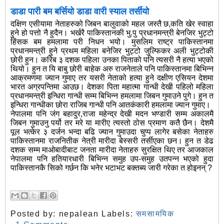
डाडा पारी बम बर्सियो डाडा वारी स्याल तर्सीयो
दक्षिण एसीयामा नेताहरुको जिबन बालुवाको महल जस्तै छ,कति खेर स्वाहा
हुने हो पत्तो नै हुदैन। भर्खरै पाकिस्तानकी भु.पु प्रधानमन्त्री बेनजिर भुट्टो
हिंसक बम हमलामा परी निधन भयो। मुसलिम राष्ट्र पाकिस्तानमा
प्रधानमन्त्री हुने प्रथम महिला बनेजिर भुट्टो जुल्फिकर अली भुट्टोकी
छोरी हुन। करिब ३ दशक पहिला उनका पिताको पनि त्यसरी नै हत्या भएको
थियो। हुन त यि बाबु छोरी बाहेक अरु राजनेताले पनि पाकिस्तानमा बिभिन्न
आक्रमणमा ज्यान गुमाए तर यसरी नेताको हत्या हुने दक्षीण एसियन देशमा
भारत अग्रपन्तिमा आउछ। देशका पिता महात्मा गान्धी देखी पहिलो महिला
प्रधानमन्त्री इन्धिरा गान्धी सम्म बिभिन्न हमलामा जिबन गुमाउने पुगे।
हुन त
इन्धिरा गान्धीका छोरा राजिब गान्धी पनि आतकंकारी हमलामा ज्यान गुमाए।
नेपालमा पनि जंग बहादुर,राजा महेन्द्र देखी मदन भण्डारी सम्म अकालमै
जिबन गुमाउनु पर्यो तर मरे या मारीए त्यस्तो ठोस प्रमाण कतै छैन। देशमै
पूल भत्केर ३ दर्जन भन्दा बढि ज्यान गुमाउदा चुप्प लागेर बसेका नेताहरु
पाकिस्तानमा राजनितीक नेत्री मारीदा बेस्सरी तर्सीएका छन। हुन त डेढ
दशक सम्म माओबादीबाट जनता मारीदा नेताहरु सुरक्षित थिए तर आजकाल
नेपालमा पनि हतियारधारी बिभिन्न समुह उप-समुह उतपन्न भएको हुदा
पाकिस्तानकै सिको गर्छन कि भनेर भटाभट बक्तब्य जारी गरेका त होइनन् ?
Posted by:
nepalean
Labels:
समसामयिक