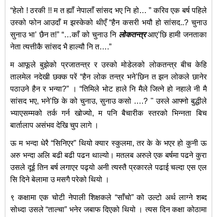
“हेलो ! ठरकी !! म त ह्याँ नेपालाँ सांसद भए नि हो… ” करिव एक बर्ष पहिले
उस्को फोन आउदाँ म झस्केको थीएँ “हैन कसरी भयौ हो सांसद..? चुनाउ
सुनाउ भा’ छैन त!” “…काँ को चुनाउ नि
लोकतन्त्र
आए’छि हामी जनताका
नेता त्यत्तीकै सांसद भै हाल्यौ नि त….”
म आफूले बुझेको प्रजातन्त्र र उस्को मोडेलको लोकतन्त्र बीच केहि
तालमेल नदेखी छक्क परें “हैन लोक तन्त्र भने’छिन त झन लोकले छानेर
पठाउने हैन र भन्या?” । “तिमिले भोट हाले नि मैले जित्ने हो नहाले नी मै
सांसद भए, भने’छि के को चुनाउ, सुनाउ कसो ….? "
उस्ले आफ्नो बुद्धीले
भ्याएसम्मको तर्क गर्न खोज्यो, म पनि बैचारीक स्तरको भिन्नता बिच
बार्तालाप असंभव देखि चुप लागे‌ ।
ऊ म भन्दा धेरै “सिनिएर” थियो क्यार स्कुलमा, तर के के भएर हो कुनी ऊ
अरु भन्दा अलि बढी बढी पढन थाल्यो। मतलब अरुले एक बर्षमा पढने कुरा
उसले दूई तिन बर्ष लगाएर पढ्यो अनी त्यस्तै प्रकारले पढाई चल्दा एस एल
सि दिने बेलामा उ मस‌गै परेको थियो ।
९ कक्षामा एक चोटी नेपाली शिक्षकले “साँचो” को उल्टो अर्थ लाग्ने शब्द
सोध्दा उसले “ताल्चा” भनेर जबाफ दिएको थियो । त्यस दिन कक्षा कोठामा