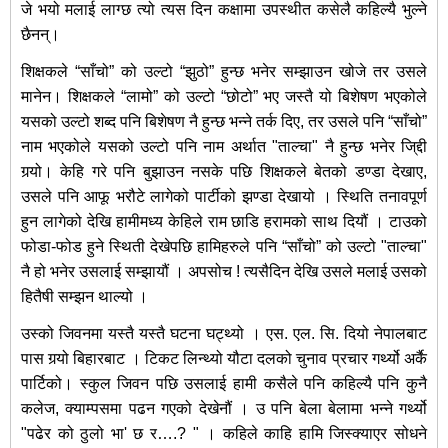
जे भयो मलाई लाग्छ त्यो त्यस दिन कक्षामा उपस्थीत कसेलै कहिल्यै भुल्ने
छैनन्।
शिक्षकले “साँचो” को उल्टो “झुठो” हुन्छ भनेर सम्झाउन खोजे तर उसले
मानेन।
शिक्षकले
“लामो” को उल्टो “छोटो” भए जस्तै यो बिशेषण भएकोले
यसको उल्टो शब्द पनि बिशेषण नै हुन्छ भन्ने तर्क दिए, तर उसले पनि “साँचो”
नाम भएकोले यसको उल्टो पनि नाम अर्थात "ताल्चा" नै हुन्छ भनेर जि्द्दी
गर्‍यो। केहि गरे पनि बुझाउन नसके पछि शिक्षकले बेतको डण्डा देखाए,
उसले पनि आफू भरौटे लागेको पार्टीको झण्डा देखायो । स्थिति तनावपूर्ण
हुन लागेको देखि हामीमध्य केहिले राम छाडि हरामको साथ दियौं । टाउको
फोडा-फोड हुने स्थिती देखेपछि हामिहरुले पनि “साँचो” को उल्टो "ताल्चा"
नै हो भनेर उसलाई सम्झायौं । अपसोच ! त्यसैदिन देखि उसले मलाई उसको
हितैषी सम्झन थाल्यो ।
उस्को जिवनमा यस्तै यस्तै घटना घट्थ्यो । एस. एल. सि. दियो नेपालबाट
पास गर्‍यो बिहारबाट । टिकट लिन्थ्यो यौटा दलको चुनाव प्रचार गर्थ्यो अर्कै
पार्टिको। स्कुल जिवन पछि उसलाई हामी कसैले पनि कहिल्यै पनि कुनै
कलेज, क्याम्पसमा पढन गएको देखेनौं । उ पनि बेला बेलामा भन्ने गर्थ्यो
"पढेर को ठुलो भा' छ र….? " । कहिले काहि हामि जिस्क्याएर सोधने