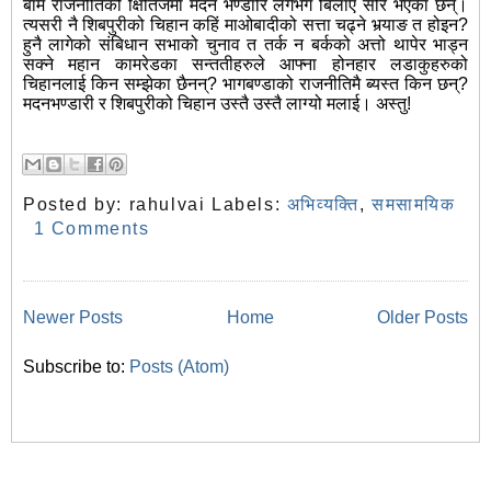
बाम राजनीतिको क्षितिजमा मदन भण्डारि लगभग बिलाए सरि भएका छन्।
त्यसरी नै शिबपुरीको चिहान कहिं माओबादीको सत्ता चढ्ने भर्‍याङ त होइन?
हुनै लागेको संबिधान सभाको चुनाव त तर्क न बर्कको अत्तो थापेर भाड्न
सक्ने महान कामरेडका सन्ततीहरुले आफ्ना होनहार लडाकुहरुको
चिहानलाई किन सम्झेका छैनन्? भागबण्डाको राजनीतिमै ब्यस्त किन छन्?
मदनभण्डारी र शिबपुरीको चिहान उस्तै उस्तै लाग्यो मलाई। अस्तु!
Posted by:
rahulvai
Labels:
अभिव्यक्ति
,
समसामयिक
1 Comments
Newer Posts
Home
Older Posts
Subscribe to:
Posts (Atom)