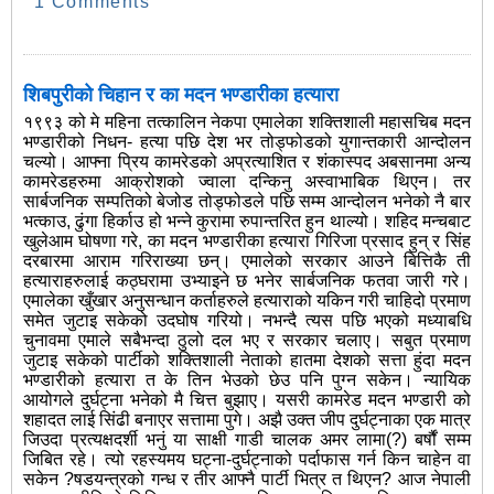
1 Comments
शिबपुरीको चिहान र का मदन भण्डारीका हत्यारा
१९९३ को मे महिना तत्कालिन नेकपा एमालेका शक्तिशाली महासचिब मदन
भण्डारीको निधन- हत्या पछि देश भर तोड्फोडको युगान्तकारी आन्दोलन
चल्यो। आफ्ना प्रिय कामरेडको अप्रत्याशित र शंकास्पद अबसानमा अन्य
कामरेडहरुमा आक्रोशको ज्वाला दन्किनु अस्वाभाबिक थिएन। तर
सार्बजनिक सम्पतिको बेजोड तोड्फोडले पछि सम्म आन्दोलन भनेको नै बार
भत्काउ, ढुंगा हिर्काउ हो भन्ने कुरामा रुपान्तरित हुन थाल्यो। शहिद मन्चबाट
खुलेआम घोषणा गरे, का मदन भण्डारीका हत्यारा गिरिजा प्रसाद हुन् र सिंह
दरबारमा आराम गरिराख्या छन्। एमालेको सरकार आउने बित्तिकै ती
हत्याराहरुलाई कठ्घरामा उभ्याइने छ भनेर सार्बजनिक फतवा जारी गरे।
एमालेका खुँखार अनुसन्धान कर्ताहरुले हत्याराको यकिन गरी चाहिदो प्रमाण
समेत जुटाइ सकेको उदघोष गरियो। नभन्दै त्यस पछि भएको मध्याबधि
चुनावमा एमाले सबैभन्दा ठुलो दल भए र सरकार चलाए। सबुत प्रमाण
जुटाइ सकेको पार्टीको शक्तिशाली नेताको हातमा देशको सत्ता हुंदा मदन
भण्डारीको हत्यारा त के तिन भेउको छेउ पनि पुग्न सकेन। न्यायिक
आयोगले दुर्घट्ना भनेको मै चित्त बुझाए। यसरी कामरेड मदन भण्डारी को
शहादत लाई सिंढी बनाएर सत्तामा पुगे। अझै उक्त जीप दुर्घट्नाका एक मात्र
जिउदा प्रत्यक्षदर्शी भनुं या साक्षी गाडी चालक अमर लामा(?) बर्षौं सम्म
जिबित रहे। त्यो रहस्यमय घट्ना-दुर्घट्नाको पर्दाफास गर्न किन चाहेन वा
सकेन ?षडयन्त्रको गन्ध र तीर आफ्नै पार्टी भित्र त थिएन? आज नेपाली