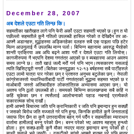
December 28, 2007
अब देशले एउटा गति लिन्छ कि।
सहमतीका खातैखात लागे पनि फेरी अर्को एउटा सहमती भएको छ।हुन त यो
पछील्लो सहमतीले कुनै गतिलो उपलब्धी हासिल गरेको त देखिदैन तर आ-
आफ्नै अडानहरु, मुद्धाहरुमा अड्किरहेका दलहरु सबै एक् पाइला पछि हटेर
मिल्न आउनुलाई नै उपलब्धि मान्न पर्ला। बिभिन्न बहानामा अवरुद्ध भैरहेको
शान्ती प्रक्रिया अब अघि बढ्ने आशा गरौं र देशले एउटा गति लियोस्।
कागजीरुपमा नै भएपनि देशमा गणतंत्र आएको छ र ब्यबहारमा आउन अवश्य
समय लाग्ने छ।
तातै खाउं जल्दै मरौं गर्न पनि भएन।त्यसकारण यसलाई
त्यति खिसिट्यूरी नगरौं।बितेका जनयुद्धका १२-१३ बर्षहरुमा सबै पार्टीहरुले
एउटा लामो यात्रा पार गरेका छन् र प्रशस्त अनुभव बटुलेका छन्। नेपाली
कांग्रेसजस्तो यथास्थितीबादी पार्टी गणतंत्रको मुद्धामा सहमत भएको छ र
माओबादी जस्तो अतिबादीहरु लोकतांत्रिक अभ्यासमा आएका छन्। यो
अवश्य पनि ठूलो उपलब्धी हो। समयको बिभिन्न कालखण्डमा सबै कहिं न
कहिं चुकेका छन र त्यसैलाई आलोचनाको पहाड नबनाई प्रत्येकले
सकारात्मक सोच् राखौं।
हामी आफ्नो बिचारमा जति पनि क्रान्तिकारी र जति पनि इमान्दार हुन सक्छौं
र जसको बिरोध जति मज्जाले गरे पनि हुन्छ, किनकि हामीले कुनै जनतालाई
जवाफ दिन छैन वा कुनै उत्तरदायीत्व बहन् गर्न पर्दैन र सहमतीका म्याराथन
वार्तामा हामीलाई बस्नु परेको छैन। बस्न परेको भए अवश्य महसुस् हुन्थ्यो
होला। हुन सक्छ-हामी कुनै मौका नपाएर मात्र इमान्दार बन्नु परेको हो (
साथी चनाले भने जस्तै) । ढूकुटीको सांचो आफ्नो हातमा परे पछि मात्र