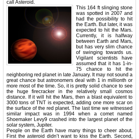
call Asteroid.
This 164 ft slinging stone
was spotted in 2007 and
had the possibility to hit
the Earth. But later, it was
expected to hit the Mars.
Currently, it is halfway
between Earth and Mars,
but has very slim chance
of swinging towards us.
Vigilant scientists have
assumed that it has 1-in-
75 chance to hit the
neighboring red planet in late January. It may not sound a
great chance but astronomers deal with 1 in millionth or
more most of the time. So, it is pretty solid chance to see
the huge firecracker in the relatively small cosmos
distance. If it will hit the Mars, then a blast equivalent to
3000 tons of TNT is expected, adding one more scar on
the surface of the red planet. The last time we witnessed
similar impact was in 1994 when a comet named
Shoemaker Levy9 crashed into the largest planet of the
solar system, Jupiter.
People on the Earth have many things to cheer about.
First the asteroid didn’t want to kiss the Earth. Second,