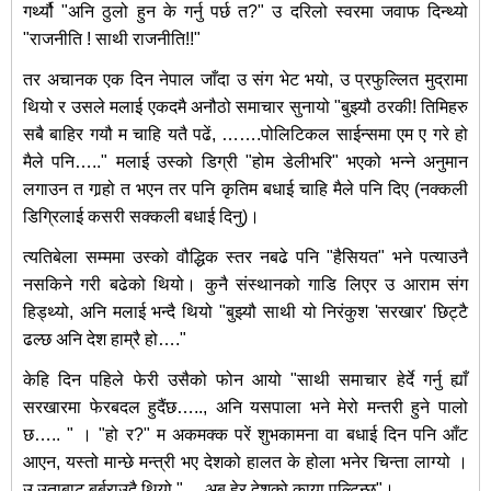
गर्थ्यौ "अनि ठुलो हुन के गर्नु पर्छ त?" उ दरिलो स्वरमा जवाफ दिन्थ्यो
"राजनीति ! साथी राजनीति!!"
तर अचानक एक दिन नेपाल जाँदा उ संग भेट भयो, उ प्रफुल्लित मुद्रामा
थियो र उसले मलाई एकदमै अनौठो समाचार सुनायो "बुझ्यौ ठरकी! तिमिहरु
सबै बाहिर गयौ म चाहि यतै पढें, …….पोलिटिकल साईन्समा एम ए गरे हो
मैले पनि….." मलाई उस्को डिग्री "होम डेलीभरि" भएको भन्ने अनुमान
लगाउन त गार्‍हो त भएन तर पनि कृतिम बधाई चाहि मैले पनि दिए (नक्कली
डिग्रिलाई कसरी सक्कली बधाई दिनु)।
त्यतिबेला सम्ममा उस्को वौद्धिक स्तर नबढे पनि "हैसियत" भने पत्याउनै
नसकिने गरी बढेको थियो। कुनै संस्थानको गाडि लिएर उ आराम संग
हिड्थ्यो, अनि मलाई भन्दै थियो "बुझ्यौ साथी यो निरंकुश 'सरखार' छिट्टै
ढल्छ अनि देश हाम्रै हो…."
केहि दिन पहिले फेरी उसैको फोन आयो "साथी समाचार हेर्दे गर्नु ह्याँ
सरखारमा फेरबदल हुदैंछ….., अनि यसपाला भने मेरो मन्तरी हुने पालो
छ….. " । "हो र?" म अकमक्क परें शुभकामना वा बधाई दिन पनि आँट
आएन, यस्तो मान्छे मन्त्री भए देशको हालत के होला भनेर चिन्ता लाग्यो ।
उ उताबाट बर्बराउदै थियो "….अब हेर देशको काया पल्टिन्छ"।