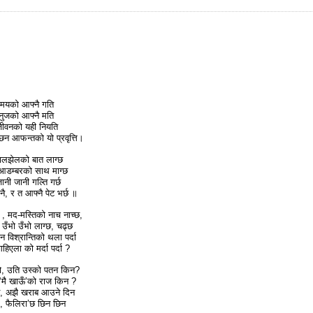
 समयको आफ्नै गति
छ मनुजको आफ्नै मति
 जीवनको यही नियति
्छन आफन्तको यो प्रवृत्ति।
न्न जालझेलको बात लाग्छ
आडम्बरको साथ माग्छ
ानी जानी गल्ति गर्छ
ै, र त आफ्नै पेट भर्छ ॥
ै , मद-मस्तिको नाच नाच्छ,
 उँभो उँभो लाग्छ, चढ्छ
 विश्रान्तिको थला पर्दा
हिएला को मर्दा पर्दा ?
न्यो, उति उस्को पतन किन?
, ‘मै खाऊँ’को राज किन ?
न, अझै खराब आउने दिन
 फैलिरा’छ छिन छिन