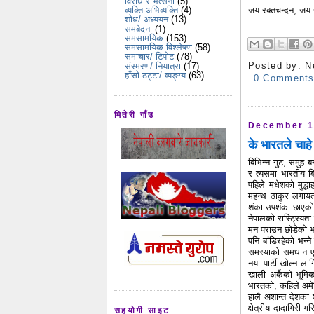
विरोध र भर्त्सना
(5)
जय रक्तचन्दन, जय र
व्यक्ति-अभिव्यक्ति
(4)
शोध/ अध्ययन
(13)
समबेदना
(1)
समसामयिक
(153)
समसामयिक विश्लेषण
(58)
समाचार/ टिपोट
(78)
Posted by:
N
संस्मरण/ नियात्रा
(17)
हाँसो-ठट्टा/ व्यङ्ग्य
(63)
0 Comment
मितेरी गाँउ
December 1
के भारतले चाह
बिभिन्न गुट, समुह
र त्यसमा भारतीय बि
पहिले मधेशको मुद्
महन्थ ठाकुर लगायत
शंका उपशंका छाएको 
नेपालको रास्ट्रियता
मन पराउन छोडेको भन
पनि बांडिरहेको भन्न
समस्याको समधान एक्
नया पार्टी खोल्न ला
खाली अर्कैको भूमिक
भारतको, कहिले अम
हालै अशान्त देशका 
क्षेत्रीय दादागिरी 
सहयोगी साइट