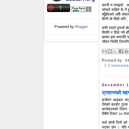
सपनी त रमाइलो , 
सोचले कहिले के नै ह
ब्यूँझँदाको अर्कै संस
बैरंगी यो चिठी सरि 
Powered by
Blogger
.
कति राम्रो हुन्थ्यो ह
विपत्ति र पीडा नभै हा
हातमा हात समाउँदै प
जीवन जिउँदै जिन्दग
Posted by:
ए
1 Comment
December 1
प्रसान्तको महग
इन्डेयन आइडल भए प
देशको कर्न्र्सट टु
कार्यक्रमको टिकट 
विशेष टिकट ३० पाउ
सधै सोनी टिभी को स
भएका छन । यति मह