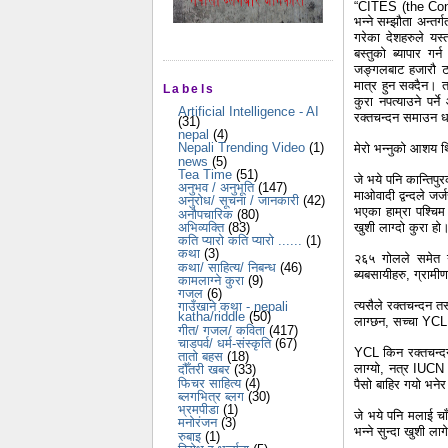
“CITES (the Con
भन्ने सम्झौता अन्तर
गरेका देशहरुले यस्
बस्तुको ब्यापार ग
जङ्गलबाट हजारौ टन
मात्र हुन सक्दैन। त
Labels
कुरा नपत्याउने पर्
Artificial Intelligence - AI
रक्तचन्दन समाउन धर
(31)
nepal
(4)
Nepali Trending Video
(1)
मेरो भन्नुको आशय थ
news
(5)
Tea Time
(51)
जे भये पनि कान्तिपु
अनुभव / अनुभूति
(147)
माओवादी द्वन्दले जर
अनुरोध/ सूचना / जानकारी
(42)
भएका हाम्रा पश्चिम 
अनौपचारिक
(80)
खुशी लाग्दो कुरा हो
अभिव्यक्ति
(83)
कति प्यारो कति प्यारो ......
(1)
कथा
(3)
२६५ गोलले समेत ग
कथा/ साहित्य/ निबन्ध
(46)
ब्यबसायीहरु, ग्रामी
कामलाग्ने कुरा
(9)
गजल
(6)
त्यसैले रक्तचन्दन 
गाउँखाने कथा - nepali
katha/riddle
(50)
लाग्छन, सच्चा YCL
गीत/ गजल/ कविता
(417)
चाडपर्व/ धर्म-संस्कृति
(67)
YCL किन रक्तचन्दन 
तातो बहस
(18)
लाग्यो, नत्र IUCN 
दौँतरी खबर
(33)
फिचर साहित्य
(4)
पैसो बाहिर गयो भनेर
ब्लगभित्र ब्लग
(30)
भ्रमपीडा
(1)
जे भये पनि मलाई चाँ
मनोरंजन
(3)
भन्ने सुन्दा खुशी ल
रुबाइ
(1)