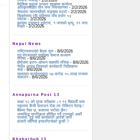
तस्करी भयावह
- 2/2/2026
वैदेशिक हुलाक भन्सार शाखामा कार्यरत
अधिकृतसहित तीन जना नियन्त्रणमा
- 2/2/2026
नेपालमा जलपन्छीको सङ्ख्या घट्दो
- 2/2/2026
सिक्लेसमा एकै महिनामा पाँच हजार ५३
पर्यटक
- 2/2/2026
झापामा ट्र्याक्टर दुर्घटना, १ जनाको मृत्यु, ११ जना
घाइते
- 2/2/2026
Nepal News
राष्ट्रियसभाको बैठक सुरु
- 8/6/2026
पुन:संरचनाको पर्खाइमा समाज कल्याण
परिषद्
- 8/6/2026
होर्मुजमा इरान–ओमान सहमति नजिक
- 8/6/2026
नेपाल आयल निगमको कार्यकारी निर्देशकमा
साह
- 8/6/2026
यातायात कार्यालयद्वारा ५७ करोड १५ लाख राजस्व
संकलन
- 8/6/2026
Annapurna Post 13
कक्षा १२ को पूरक परीक्षामा ८१.१९ विद्यार्थी पास
स्कुलमा कैंची चलाउन रोक,तर रोकिएन पेलाइ !
बैंकमा पैसा छ, बजारमा भरोसा छैन !
जन्मसिद्ध नागरिकता सीमित गर्ने ट्रम्पको अर्को
प्रयास, दुई नयाँ कार्यकारी आदेश जारी
कसरी जोगियो इन्फान्टिनोको कुर्सी ?
Khabarhub 13