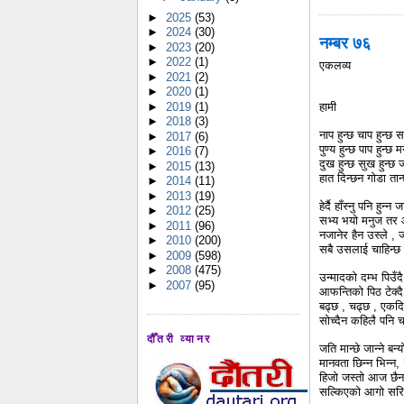
►
2025
(53)
►
2024
(30)
नम्बर ७६
►
2023
(20)
►
2022
(1)
एकलव्य
►
2021
(2)
►
2020
(1)
►
2019
(1)
हामी
►
2018
(3)
नाप हुन्छ चाप हुन्छ
►
2017
(6)
पुण्य हुन्छ पाप हुन्
►
2016
(7)
दुख हुन्छ सुख हुन्छ
►
2015
(13)
हात दिन्छन गोडा तान
►
2014
(11)
►
2013
(19)
हेर्दै हाँस्नु पनि हु
►
2012
(25)
सभ्य भयो मनुज तर 
►
2011
(96)
नजानेर हैन उस्ले , ज
►
2010
(200)
सबै उसलाई चाहिन्छ न
►
2009
(598)
►
2008
(475)
उन्मादको दम्भ पिउँद
►
2007
(95)
आफन्तिको पिठ टेक्दै
बढ्छ , चढ्छ , एकदिन
सोच्दैन कहिलै पनि चा
दौँतरी व्यानर
जति मान्छे जान्ने ब
मानवता छिन्न भिन्न
हिजो जस्तो आज छै
सल्किएको आगो सरि,