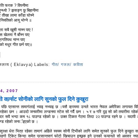
कति फरक ? विपनीमा
ुन्थ्यो ? झसङ्ग छु बिहानीमा
ार तीखा लामा काँडा घोच्ने
, नियतिको आयू भोग्ने ॥
ोला सबै खुशी नाच्न पाए !
ँस खेलमा नै बाँच्न पाए
्रगतिपथ नाप्न पाए
िको मधुर गीत छर्न पाए॥
कलव्य ( Eklavya)
Labels:
गीत/ गजल/ कविता
s
4, 2007
ो कर्न्र्सट सोनीको लागि सुनको फुल दिने कुखुरा
छि प्रसान्त तामागंलाई भ्याइ नभ्याइ छ ।यसै क्रममा उनले भारत नेपाल अमेरिका लगायत विभ
रमा रहेका छन । आउदो जनवरीमा लन्डनमा स्टेज सो गर्दै छन । ५ र ७ गरि दुइ सो को तयारीमा रहेक
दर सवै भन्दा कम १८ पाउण्ड रहेको छ । उक्त टिकत गेटमा लिदा २२ पाउण्ड रहने छ । यदापी अ
ण्ड रहेको जनार्इएको छ ।
ुरक्षा धेरा भित्र रहेका तामागं अहिले स्वयम सोनी टिभीको लागि समेत सुनको फुल दिने कुखुरा स
गो टिकेट किन्दा समेत प्रसान्तसगं फोटो खिचाउन इच्छुक हुने उनको फयानले सो अवसर नप