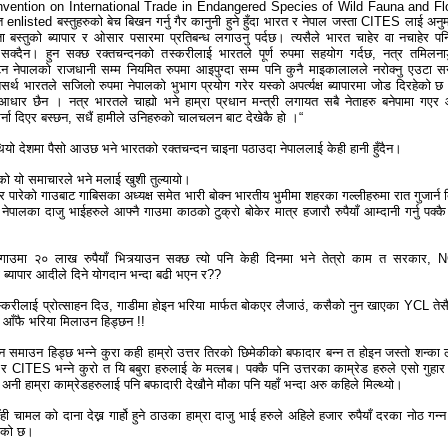
vention on International Trade in Endangered Species of Wild Fauna and Fl
्गत enlisted बस्तुहरुको बेच बिखन गर्नु गैर कानुनी हुने हुँदा भारत र नेपाल जस्ता CITES लाई अनु
ता बस्तुको ब्यापार र ओसार पसारमा प्रतिबन्ध लगाउनु पर्दछ। त्यसैले भारत चाहेर वा नचाहेर पन
र्न सक्दैन। हुन सक्छ रक्तचन्दनको तस्करीलाई भारतले पूर्ण रुपमा सहयोग गर्दछ, नत्र तमिलना
 नेपालको राजधानी सम्म नियमित रुपमा आइपुग्दा सम्म पनि कुनै माइकालालले नरोक्नु एउटा सन
सर्थ भारतले सजिलो रुपमा नेपालको भुभाग प्रयोग गरेर यस्को अपर्त्यक्ष ब्यापारमा जोड दिरहेको छ भ
ने आधार छैन । नत्र भारतले चाह्यो भने हाम्रा प्रधान मन्त्री लगायत सबै नेताहरु बनेपामा गएर 
्ना दिएर बस्छन, सधैं हामीले उनिहरुको चालचलन बाट देखेकै हो ।“
ियो देशमा पैसो आउछ भने भारतको रक्तचन्दन चाइना पठाउदा नेपाललाई केही हानी हुँदैन।
रको यो समाचारले भने मलाई खुशी तुल्यायो।
्जर पारेको गाउबाट गाबिसका अध्यक्ष समेत भारी बोक्न भारतीय भुमीमा शहरका गल्लीहरुमा रात गुजार्न 
नेपालका दाजु भाईहरुले आफ्नै गाउमा काठको टुक्रो बोकेर मात्र हजारौ रुपैयाँ आम्दानी गर्नु पक्कै
।
ाउमा २० लाख रुपैयाँ भित्र्याउन सक्छ त्यो पनि केही दिनमा भने तेत्रो काम त सरकार,
ण ब्यापार आदीले दिने योगदान भन्दा बढी भएन र??
तस्करीलाई प्रोत्साहन दिउ, गाडीमा होइन भरिया मार्फत बोकएर लैजाउं, कसैको नुन खाएका YCL तेसै
 आँफै भरिया मिलाउन हिड्छन !!
समाउन हिड्छ भन्ने कुरा कही हाम्रो उत्तर तिरको छिमेकीको बफादार बन्न त होइन जस्तो शन्का ल
र CITES भन्ने कुरो त यि बबुरा हरुलाई के मत्लब। पक्कै पनि उत्तरका काम्रेड हरुले एसो गुहार 
 अनी हाम्रा काम्रेडहरुलाई पनि बफादारी देखौने मौका पनि यहाँ भन्दा अरु कहिले मिल्थ्यो।
ही चामल को दाना देख्न गार्हो हुने ठाउका हाम्रा दाजु भाई हरुले अहिले हजार रुपैयाँ दरका नोठ गन्न 
ागेको छ।