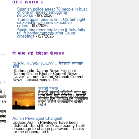
BBC World 6
Spanish police arrest 78 people in bust
of 'one of largest' smuggling
networks
- 8/7/2026
Trump again tries to limit US birthright
citizenship with new executive
orders
- 8/7/2026
Spain threatens retaliation if Italy fails
to lift border controls after Ceuta
crossings
- 8/7/2026
यो साता बढी हेरिएका पोस्टहरु
NEPAL NEWS TODAY :: नेपालको समाचार
आज
Kathmandu Dautari News Highlight :
Dautari Online Khabar Current News
- आजको समाचार Dautari Setopati Current
News - आजको समाचार Da...
ाए ।
प्रबासी मनहरु
ियो ।
लेकाली चाडपर्ब नजिकिदै जांदा मन
थाम्न निकै गार्हो हुदोंरहेछ। प्रबासी
काले
जीवनमा दिन बिताउदा हुने बिरक्तीला
य ६५
भावना कसैले बाध्यताले र कसैले
रहरैले ...
त जान
किनेर
Admin Privelaged Changed!
हन्छ
Update: Admin Privileges have been
restored. But still for extra security I still
encourage to change password. Thanks
for the cooperation d...