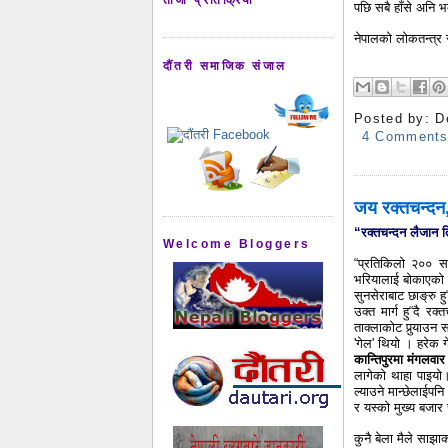
पछि सबै हाँसे अनि भ
नेपालको लोकतन्त्र 
दौंतरी समाजिक संजाल
Posted by:
D
4 Comment
जय रक्तचन्दन,
“रक्तचन्दन लैजान 
Welcome Bloggers
“प्रतिकिलो २०० सय
भरियालाई बोकाएको ज
सुनसेराबाट छाङ्रु हु
उक्त मार्ग हु“दै रक
ताक्लाकोट पुर्‍याउ
'गेल' थियो । हरेक
कान्तिपुरमा
मंगलवा
लागेको थाहा पाइयो। न
ल्याउने मान्छेलाईपन
र यस्को मुख्य बजार 
कुनै बेला मैले साझा