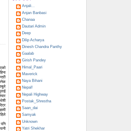
Anjali...
Anjan Banbasi
Chanaa
Dautari Admin
Deep
Dilip Acharya
Dinesh Chandra Panthy
Gaalab
Girish Pandey
Himal_Paari
भएको
हिना
Maverick
त्री
Naya Bihani
अनेक
बूले
Nepal!
ूलाई
Nepali Highway
ियार
धेशी
Postak_Shrestha
दिएर
Saan_dai
हामी
हिले
Samyak
Unknown
 पनि
Yatri Shekhar
पानी