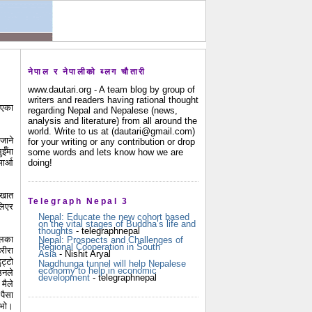
नेपाल र नेपालीको ब्लग चौतारी
www.dautari.org - A team blog by group of
writers and readers having rational thought
िएका
regarding Nepal and Nepalese (news,
analysis and literature) from all around the
world. Write to us at (dautari@gmail.com)
जाने
for your writing or any contribution or drop
ईँमा
some words and lets know how we are
doing!
ार्आ
 खात
Telegraph Nepal 3
लिएर
Nepal: Educate the new cohort based
on the vital stages of Buddha’s life and
thoughts
- telegraphnepal
ोलका
Nepal: Prospects and Challenges of
Regional Cooperation in South
ेरीरा
Asia
- Nishit Aryal
ुट्टो
Nagdhunga tunnel will help Nepalese
economy to help in economic
उनले
development
- telegraphnepal
मैले
पैसा
 भो।