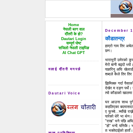
Home
नेपाली ब्लग वाल
December 1
दौंतरी के हो?
कौडातन्त्र
Dautari Login
सम्पूर्ण पोष्ट
हाम्रो गाम तिर अचे
सजिलो नेपाली टाइपिङ
छन।
AI Chat GPT
भाराभुरी उमेरको कुर
मेरो बानी बढ्दो थ्य
मलाई दौंतरी मनपर्छ
पछारिनु अघि खेलाडी
शब्दले कैले तिर तिर 
झिमिक्क गर्दा पैसाक
देखेर म दङ्ग पर्थे
त्यो कौडाको खालमा 
Dautari Voice
घर आउना साथ पुगे
कहलिएका बदमासदाईहरुक
ए फुच्चे...च्याँखे र
पारेको धेरै भा थेन।
"राख" भने पछि अघिक
"हो" भन्दें यत्तिकै
त भक्तेदाईको हाता
ताजा प्रतिक्रिया