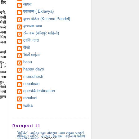
 तिर
आश्मा
एकलव्य ( Eklavya)
उने,
पाली
कृष्ण पौडेल (Krishna Paudel)
धेशी
कृष्णपक्ष थापा
रुले
ुपमा
खेमनाथ (बन्दिपुरे माहिलो)
ंघिय
ठरकि दादा
्बना
पीजी
बादी
'बिर्खे माईला'
रुमा
कुर,
basu
्छ र
happy days
रुका
merodhesh
लनमा
ाकुर-
nepalean
नेको
quest4destination
 भनी
कुरा
rahulvai
waka
Ratopati 11
‘हेभीवेट’ उम्मेदवारका क्षेत्रमा उच्च तहका प्रहरी
अधिकृत खटिने, जीतपुर सिमरामा नदीजन्य पदार्थ