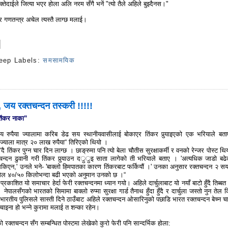
क्तेदाईले जित्या भएर होला अलि नरम सँगै भनें "त्यो तैले अहिले बुझ्दैनस।"
र गणतन्त्र अचेल त्यस्तै लाग्छ मलाई।
eep
Labels:
समसामयिक
s
 जय रक्तचन्दन तस्करी !!!!!
तिंकर नाका”
 रुपैया ज्यालामा करिब डेढ सय स्थानीयवासीलाई बोकाएर तिंकर पुर्‍याइएको एक भरियाले बत
्याला मात्र २० लाख रुपैया“ तिरिएको थियो ।
“दै तिंकर पुग्न चार दिन लाग्छ । छाङ्रुमा पनि त्यो बेला चौतीस सुरक्षाकर्मी र वनको रेन्जर पोस्ट थ
्तचन्दन ढुवानी गरी तिंकर पुर्‍याउन दर्ुर्ुइ साता लागेको ती भरियाले बताए । 'अत्यधिक जाडो बढे
न सकिएन,' उनले भने- 'बाक्लो हिमपातका कारण तिंकरबाट फर्कियौं ।' उनका अनुसार रक्तचन्दन २ स
 गेल ४०/५० किलोभन्दा बढी भएको अनुमान उनको छ ।“
र
प्रकाशित यो समाचार हेर्दा फेरी रक्तचन्दनमा ध्यान गयो। अहिले दार्चुलाबाट यो नयाँ बाटो हुँदै तिब्ब
ेपालसँगको भारतको सिमामा बाक्लो रुप्मा सुरक्षा गार्ड तैनाथ हुँदा हुँदै र दार्चुला जस्तो नुन तेल 
ि भारतीय पुलिसले सास्ती दिने ठाउँबाट अहिले रक्तचन्दन ओसारिनुको पछाडि भारत रक्तचन्दन बेच्न चा
चाइना हो भन्ने कुरामा मलाई त शन्का रहेन।
को रक्तचन्दन सँग सम्बन्धित पोस्टमा लेखेको कुरो फेरी पनि सान्दर्भिक होला: