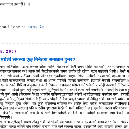
क्तचन्दन तस्करी !!!!!
epal!
Labels:
समसामयिक
s
5, 2007
े मधेशी समस्या एक् मिनेटमा समाधान हुन्छ?
 बनाएर लडिरहेका, आन्दोलनरत रहेका मधेशी नेताहरुको केही समय पहिले भारतको पटनामा जमघट 
देशमन्त्रालयका नर्थ ब्लक हेर्ने प्रितीशरणको सेमत उपस्थिती रहेको पढ्न पाईएको थियो। केही म
धाहरुमा सबै जसो पार्टीका मधेशी सांसदहरु एकढिक्का भएका थिए। अहिले सरकारको बहालवाला मन्
 केही सांसदहरुको सांसद तथा आ-आफ्न पार्टीको पदबाट राजीनामा दिएपछी नेपाली राजनीतिमा 
छ।भारतले गिरिजा बाबूलाई तत्कालै नेपालमा गणतन्त्र घोषणा गर्न भनेको र सोही कारणले गिरिजा बा
 खतरामा परेको कुरा गर्नु भएको भन्ने सुनिएको थियो। वहांले त्यसो गर्न नमानेपछि भारतले गिरिजा बाब
्ने कुरो आयो।बिरगन्ज स्थित भारतीय वाणिज्यदूताबासले मधेशी आन्दोलनलाई चर्काउन पैसा, हातहत
े कुरो पनि सुनिएको थियो। केही समय पहिले गिरिजा बाबूले प्वाक्क बोलिदिनु भयो, भारतले चाहेमा म
 मिनेटमा हुन्छ भनेर। तर कुरो यत्तिकैमा सकिन्छ त? अहिले केही मधेशी सांसदहरुले राजीनामा 
गिरहेका
छन् र यसलाई पनि भारतीय इशारामा भैरहेको भन्ने भनिएको छ। प्रत्येक घटना परिघटनामा 
ा देख्छौं र समस्याको जड के हो भन्ने तिर कहिले लाग्दैनौं।हामी कहिले दरबारको हात देख्छौं, क
ेरिकाको।
शान्ती मन्त्रीज्यूले भाषण ठोक्नु भयो, तराईको समस्यामा भारत र दरबारको षडयन्त्र भनेर। अवस्य
गरिरहेको भारत जहिले पनि धमिलो पानीमा माछ मार्ने ताकमा रहन्छ, दरबारपनि त्यही ताकमा रहन्छ, तर 