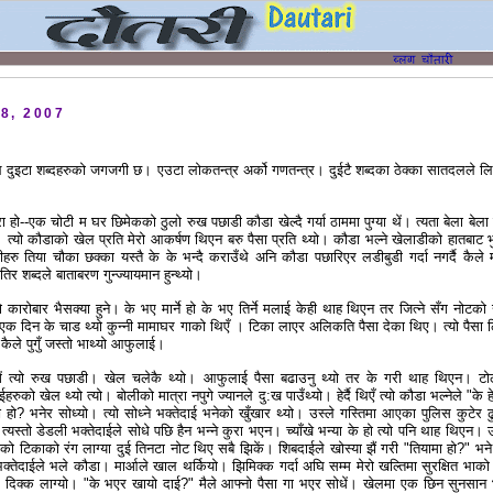
8, 2007
ल दुइटा शब्दहरुको जगजगी छ। एउटा लोकतन्त्र अर्को गणतन्त्र। दुईटै शब्दका ठेक्का सातदलले ल
ा हो--एक चोटी म घर छिमेकको ठुलो रुख पछाडी कौडा खेल्दै गर्या ठाममा पुग्या थें। त्यता बेला बेला 
ो। त्यो कौडाको खेल प्रति मेरो आकर्षण थिएन बरु पैसा प्रति थ्यो। कौडा भल्ने खेलाडीको हातबाट भु
हरु तिया चौका छक्का यस्तै के के भन्दै कराउँथे अनि कौडा पछारिएर लडीबुडी गर्दा नगर्दै कैले म
तिर शब्दले बाताबरण गुन्ज्यायमान हुन्थ्यो।
ो कारोबार भैसक्या हुने। के भए मार्ने हो के भए तिर्ने मलाई केही थाह थिएन तर जित्ने सँग नोटको
। एक दिन के चाड थ्यो कुन्नी मामाघर गाको थिएँ । टिका लाएर अलिकति पैसा देका थिए। त्यो पैसा 
कैले पुगुँ जस्तो भाथ्यो आफुलाई।
ं त्यो रुख पछाडी। खेल चलेकै थ्यो। आफुलाई पैसा बढाउनु थ्यो तर के गरी थाह थिएन। ट
ो खेल थ्यो त्यो। बोलीको मात्रा नपुगे ज्यानले दु:ख पाउँथ्यो। हेर्दै थिएँ त्यो कौडा भल्नेले "के ह
ाख्ने हो? भनेर सोध्यो। त्यो सोध्ने भक्तेदाई भनेको खुँखार थ्यो। उस्ले गस्तिमा आएका पुलिस कुटेर ढ
 त्यस्तो डेडली भक्तेदाईले सोधे पछि हैन भन्ने कुरा भएन। च्याँखे भन्या के हो त्यो पनि थाह थिएन। 
ो टिकाको रंग लाग्या दुई तिनटा नोट थिए सबै झिकें। शिबदाईले खोस्या झैं गरी "तियामा हो?" भने 
। भक्तेदाईले भले कौडा। मार्आले खाल थर्कियो। झिमिक्क गर्दा अघि सम्म मेरो खल्तिमा सुरक्षित भाको 
ँ। दिक्क लाग्यो। "के भएर खायो दाई?" मैले आफ्नो पैसा गा भएर सोधें। खेलमा एक छिन सुनसान