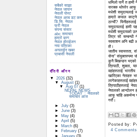
धमिलो पार्ने त हाम
सबैको साझा
सरक्क थोपरेर आफू 
नेपाल जापान
मधेशी समुदायलाई जह
नेपाली पोस्ट
हाम्रो कपाल काट्ने
नेपाल अरब डट कम
डि.सि. नेपाल
ठान्यौं? यिनीहरुला
फ्री नेपाल
समुदायलाई हामी पहा
सपना संसार
मधेशी समुदायको उत्
abc समाचार
लिएर सो सम्बन्धी 
हाम्रो ब्लग
स्वसाशन अनि बढी अधि
नेपाल होराईजन
नया पत्रिका
हो।
अनलाईन खबर
जातीय स्वायत्तता, 
प्रबासी नेपाली
सेना" संयुक्तरुपमा 
कुनै बिखन्डन भएको छ
त्रिपाठी, शुक्ला, 
वहांहरुलाई भारतीय
दौँतरी आँगन
खारिएका नेताहरु भए
▼
2026
(32)
लागेकाहरुलाई वहांहरु
▼
August
(1)
त्रिपाठीहरुलाई ने
▼
Aug 07
(1)
नेपालको आन्दोलन हो
NEPAL NEWS
TODAY :: नेपालको
आफू चांहि अकर्मन्य
समाचार आज
गरौं।
►
July
(3)
►
June
(3)
►
May
(4)
►
April
(5)
Posted by:
P
►
March
(6)
4 Comment
►
February
(7)
►
January
(3)