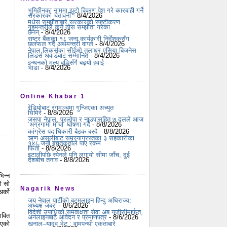
भूमिहीनका नाममा झूटो विवरण पेश गरे कारबाही गर्ने
सरकारको चेतावनी
- 8/4/2026
मधेस सम्झौताबारे सरकारको स्पष्टीकरण :
गृहमन्त्रीले कुनै ठोस सम्झौता गरेका
छैनन्
- 8/4/2026
राष्ट्र बैंकका १८ जना कार्यकारी निर्देशकसँग
छलफल गर्दै अर्थमन्त्री वाग्ले
- 8/4/2026
नेपाल लिकर्सका सीईओ तुलाधर एसिया बिजनेस
लिडर्स अवार्डबाट सम्मानित
- 8/4/2026
इन्धनको मूल्य वृद्धिसँगै बढ्यो हवाई
भाडा
- 8/4/2026
Online Khabar 1
रेडियोबाट रंगमञ्चमा गुन्जिएका अच्युत
घिमिरे
- 8/8/2026
जसपा नेपाल, प्रलोपा र नाउपासहित ७ दलले आज
‘अग्रगामी मोर्चा’ घोषणा गर्दै
- 8/8/2026
कांग्रेस पदाधिकारी बैठक बस्दै
- 8/8/2026
ऋण असुलीबाट समस्याग्रस्तका ३ सहकारीका
१४८ जना बचतकर्ताले पाए रकम
फिर्ता
- 8/8/2026
इटालीपछि स्पेनले पनि लगायो सीमा जाँच, दुई
देशबीच तनाव
- 8/8/2026
िन्न
ो सो
Nagarik News
र्को
जय नेपाल पार्टीको बटमलाइन हिन्दु अधिराज्य:
अध्यक्ष जबरा
- 8/6/2026
विदेशी उपाधिको समकक्षता सेवा अब यूजीसीमार्फत,
ावित
अनलाइनबाटै आवेदन र प्रमाणपत्र
- 8/6/2026
ाएको
खनाल–यादव भेट : वामपन्थी एकताबारे