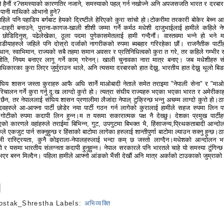
ी नै हैनौं र?समस्याको कारणतिर नजाने, समस्याको पहल् गर्न नखोज्ने अनि अपजसजति भारत र दरबार
पानी माथिको ओभानो हुने?
िले पनि पहाडिय बर्गबाट हेयको द्रिष्टीले हेरिएको कुरा सांचो हो।टोकरीमा तरकारी बोकेर बेच्न आ
-दाह्री बनाउने, पुराना-कागज-खाली शीशी जम्मा गर्ने कर्मठ मधेशी दाजुभाईलाई हामीले कहिले ने
ई छोडिदिनुस्, पढेलेखेका, ठूला पदमा पुगेकासमेतलाई हामी गन्दैनौं। वास्तवमा भन्ने हो भने म
डीयाहरुले जहिले पनि दोस्रो दर्जाको नागरीकको रुपमा ब्यबहार गरिरहेका छौं। राजनैतीक पार्टीह
थान, स्वाभिमान, राज्यको सबै तहमा समान अवसर र प्रतिनिधित्वको कुरा त गरे, तर कहिले गम्भीर र
नीति, नियम बनाएर लागू गर्ने काम् गरेनन्। खाली चुनावका नारा मात्र बनाए। जब मधेशीहरु स
कारका कुरा लिएर जुर्मुराउन थाले, अनि त्यसमा दरबारको हात देख्नु, भारतीय हात देख्नु थूलो बिडम
संघिय शासन जस्ता कुराहरु आफै अघि सार्ने माओबादी नेताले समेत तराइमा "नेपाली सेना" र "माओ
परिचालन गर्ने कुरा गर्नु दु:ख लाग्दो कुरो हो। त्यत्रा संघीय राज्यहरु भएका भएका भारत र अमेरीकाह
ैन, तर नेपाललाई संघिय शासन प्रणालीमा लैजांदा नेपाल् टुक्रिन्छ भन्नु अचम्म लाग्दो कुरो हो।ठा
यादवहरुले आ-आफ्ना पार्टी छोडेर नया पार्टी गठन गर्न लागेको कुरालाई हामीले सहज रुपमा लिन पर
 गोटीको रुपमा कदापी लिन हुन्न।म त यसमा सकारात्मक पक्ष नै देख्छु। देशका प्रमुख पार्टीह
को कारणले वहांहरुले तराईमा बिभिन्न, गुट, उपगुटमा बिभक्त भै, हिंसाजन्य,प्रिथकताबादी आन्दो
ले एकजुट पार्न सक्नुहुन्छ र हिंसाको बाटोमा लागेका हरुलाई शान्तीपुर्णा बाटोमा ल्याउन सक्नु हुन्छ।ठ
पाली रास्ट्रियता, कुनै कोइराला-नेपालहरुलाई भन्दा कम् छ जस्तो लाग्दैन।मधेशको आन्दोलन भ
 र यसमा भारतीय संलग्नता कदापी हुनुहुन्न। नेपाल सरकारले पनि भारतले चाहे यो समस्या टुंगिन्छ
 भएर बस्न मिल्दैन। पहिला हामीले आफ्नो आंङको भैंसी देखौं अनि मात्र अर्काको टाउकाको जुम्राको 
ostak_Shrestha
Labels:
अभिव्यक्ति
s