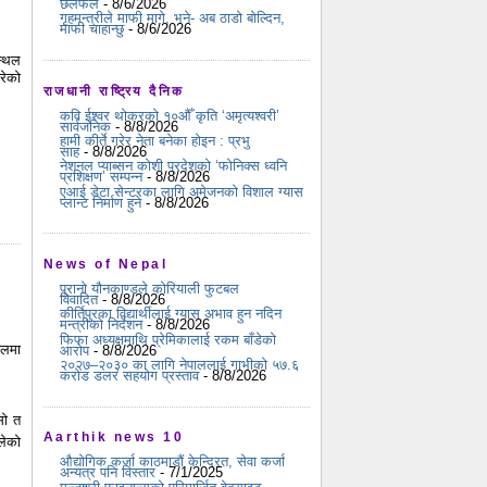
छलफल
- 8/6/2026
गृहमन्त्रीले माफी मागे, भने- अब ठाडो बोल्दिन,
माफी चाहान्छु
- 8/6/2026
स्थल
गरेको
राजधानी राष्ट्रिय दैनिक
।
कवि ईश्वर थोकरको १०औँ कृति ‘अमृत्यश्वरी’
सार्वजनिक
- 8/8/2026
हामी कीर्ते गरेर नेता बनेका होइन : प्रभु
साह
- 8/8/2026
नेशनल प्याब्सन कोशी प्रदेशको ‘फोनिक्स ध्वनि
प्रशिक्षण’ सम्पन्न
- 8/8/2026
एआई डेटा सेन्टरका लागि अमेजनको विशाल ग्यास
प्लान्ट निर्माण हुने
- 8/8/2026
News of Nepal
पुरानो यौनकाण्डले कोरियाली फुटबल
विवादित
- 8/8/2026
कीर्तिपुरका विद्यार्थीलाई ग्यास अभाव हुन नदिन
मन्त्रीको निर्देशन
- 8/8/2026
फिफा अध्यक्षमाथि प्रेमिकालाई रकम बाँडेको
ेलमा
आरोप
- 8/8/2026
२०२७–२०३० का लागि नेपाललाई गाभीको ५७.६
करोड डलर सहयोग प्रस्ताव
- 8/8/2026
सो त
Aarthik news 10
लेको
औद्योगिक कर्जा काठमाडौं केन्द्रित, सेवा कर्जा
अन्यत्र पनि विस्तार
- 7/1/2025