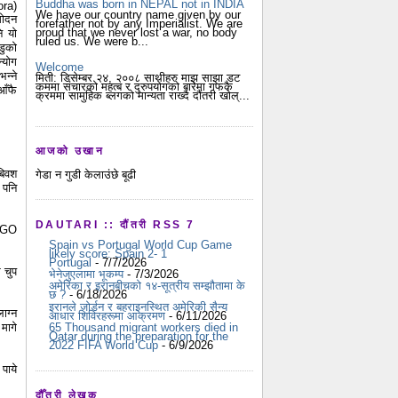
Buddha was born in NEPAL not in INDIA
ora)
We have our country name given by our
मोदन
forefather not by any Imperialist. We are
proud that we never lost a war, no body
ि यो
ruled us. We were b...
डुको
्योग
Welcome
न्ने
मिती: डिसेम्बर २४, २००८ साथीहरु माझ साझा डट
कममा संचारको महत्ब र दुरुपयोगको बारेमा गफकै
आँफै
क्रममा सामुहिक ब्लगको मान्यता राख्दै दौंतरी खोल्...
आजको उखान
बिवश
गेडा न गुडी केलाउंछे बूढी
 पनि
DAUTARI :: दौंतरी RSS 7
 NGO
Spain vs Portugal World Cup Game
likely score: Spain 2- 1
Portugal
- 7/7/2026
 चुप
भेनेजुएलामा भूकम्प
- 7/3/2026
अमेरिका र इरानबीचको १४-सूत्रीय सम्झौतामा के
छ ?
- 6/18/2026
इरानले जोर्डन र बहराइनस्थित अमेरिकी सैन्य
ाग्न
आधार शिविरहरूमा आक्रमण
- 6/11/2026
मागे
65 Thousand migrant workers died in
Qatar during the preparation for the
2022 FIFA World Cup
- 6/9/2026
पाये
दौँतरी लेखक