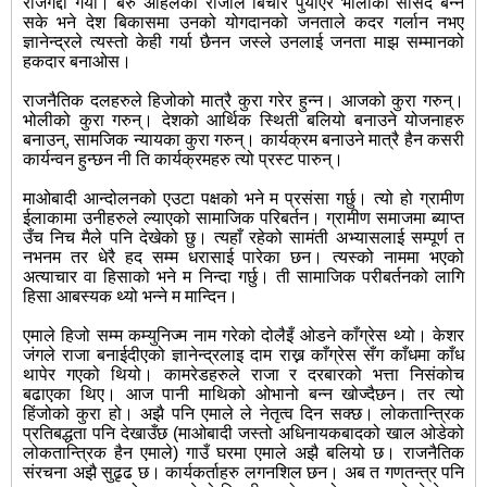
राजगद्दी गयो। बरु अहिलेका राजाले बिचार पुर्याएर भोलीको सांसद बन्न
सके भने देश बिकासमा उनको योगदानको जनताले कदर गर्लान नभए
ज्ञानेन्द्रले त्यस्तो केही गर्या छैनन जस्ले उनलाई जनता माझ सम्मानको
हकदार बनाओस।
राजनैतिक दलहरुले हिजोको मात्रै कुरा गरेर हुन्न। आजको कुरा गरुन्।
भोलीको कुरा गरुन्। देशको आर्थिक स्थिती बलियो बनाउने योजनाहरु
बनाउन्, सामजिक न्यायका कुरा गरुन्। कार्यक्रम बनाउने मात्रै हैन कसरी
कार्यन्वन हुन्छन नी ति कार्यक्रमहरु त्यो प्रस्ट पारुन्।
माओबादी आन्दोलनको एउटा पक्षको भने म प्रसंसा गर्छु। त्यो हो ग्रामीण
ईलाकामा उनीहरुले ल्याएको सामाजिक परिबर्तन। ग्रामीण समाजमा ब्याप्त
उँच निच मैले पनि देखेको छु। त्यहाँ रहेको सामंती अभ्यासलाई सम्पूर्ण त
नभनम तर धेरै हद सम्म धरासाई पारेका छन। त्यस्को नाममा भएको
अत्याचार वा हिसाको भने म निन्दा गर्छु। ती सामाजिक परीबर्तनको लागि
हिसा आबस्यक थ्यो भन्ने म मान्दिन।
एमाले हिजो सम्म कम्युनिज्म नाम गरेको दोलैइँ ओडने काँग्रेस थ्यो। केशर
जंगले राजा बनाईदीएको ज्ञानेन्द्रलाइ दाम राख्न काँग्रेस सँग काँधमा काँध
थापेर गएको थियो। कामरेडहरुले राजा र दरबारको भत्ता निसंकोच
बढाएका थिए। आज पानी माथिको ओभानो बन्न खोज्दैछन। तर त्यो
हिंजोको कुरा हो। अझै पनि एमाले ले नेतृत्व दिन सक्छ। लोकतान्त्रिक
प्रतिबद्धता पनि देखाउँछ (माओबादी जस्तो अधिनायकबादको खाल ओडेको
लोकतान्त्रिक हैन एमाले) गाउँ घरमा एमाले अझै बलियो छ। राजनैतिक
संरचना अझै सुढृढ छ। कार्यकर्ताहरु लगनशिल छन। अब त गणतन्त्र पनि