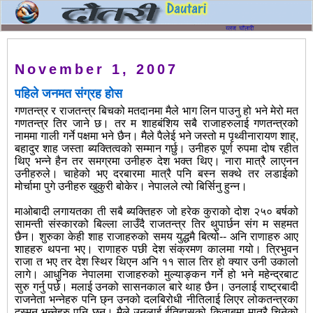
November 1, 2007
पहिले जनमत संग्रह होस
गणतन्त्र र राजतन्त्र बिचको मतदानमा मैले भाग लिन पाउनु हो भने मेरो मत
गणतन्त्र तिर जाने छ। तर म शाहबंशिय सबै राजाहरुलाई गणतन्त्रको
नाममा गाली गर्ने पक्षमा भने छैन। मैले पैलेई भने जस्तो म पृथ्वीनारायण शाह्,
बहादुर शाह जस्ता ब्यक्तित्वको सम्मान गर्छु। उनीहरु पूर्ण रुपमा दोष रहीत
थिए भन्ने हैन तर समग्रमा उनीहरु देश भक्त थिए। नारा मात्रै लाएनन
उनीहरुले। चाहेको भए दरबारमा मात्रै पनि बस्न सक्थे तर लडाईको
मोर्चामा पुगे उनीहरु खुकुरी बोकेर। नेपालले त्यो बिर्सिनु हुन्न।
माओबादी लगायतका ती सबै ब्यक्तिहरु जो हरेक कुराको दोश २५० बर्षको
सामन्ती संस्कारको बिल्ला लाउँदै राजतन्त्र तिर थुपार्छन संग म सहमत
छैन। शुरुका केही शाह राजाहरुको समय युद्धमै बित्यो-- अनि राणाहरु आए
शाहहरु थपना भए। राणाहरु पछी देश संक्रमण कालमा गयो। त्रिभुवन
राजा त भए तर देश स्थिर थिएन अनि ११ साल तिर हो क्यार उनी उकालो
लागे। आधुनिक नेपालमा राजाहरुको मुल्याङ्कन गर्ने हो भने महेन्द्रबाट
सुरु गर्नु पर्छ। मलाई उनको सासनकाल बारे थाह छैन। उनलाई राष्ट्रबादी
राजनेता भन्नेहरु पनि छ्न उनको दलबिरोधी नीतिलाई लिएर लोकतन्त्रका
दुस्मन भन्नेहरु पनि छन। मैले उनलाई ईतिहासको किताबमा मात्रै चिनेको