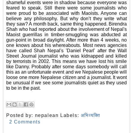
shameful events were in shadow because everyone was
feared to speak. Still there were some journalists who
were proud to be associated with Maoists. Anyone can
believe any philosophy. But why don’t they write what
they saw? A month back, same thing happened. Birendra
Shah who had reported about the involvement of Nepal's
Maoist guerrillas in timber-smuggling was abducted at
gun-point in broad daylight. After more than 4 weeks, no
one knows about his whereabouts. Most news agencies
have called Shah Nepal's 'Daniel Pearl' after the Wall
Street Journal journalist who was kidnapped and killed
by terrorists in 2002. This means we have lost his smile
like Danny. Probably after some days somebody will call
this as an unfortunate event and we Nepalese people will
loose one more Nepalese citizen and a journalist. It wont
be unusual if we see some journalists quiet as they used
to be in the past.
Posted by:
nepalean
Labels:
अभिव्यक्ति
2 Comments