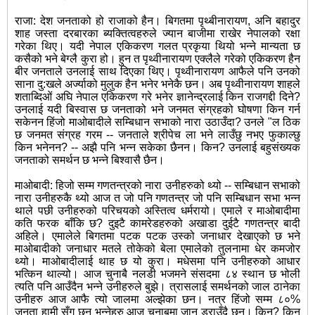
राजा: देश जनताको हो राजाको हैन। बिगतमा पृथ्बीनारायण, अनि बहादुर
शाह जस्ता दरबारका ब्यक्तित्वहरुले ज्यान बाजीमा राखेर नेपालको रक्षा
गरेका थिए। यदी नेपाल एकिकरण गलत प्रकृया थियो भन्ने मान्यता छ
कसैको भने बेग्लै कुरा हो। हुन त पृथ्वीनारायण एक्लैले गरेको एकिकरण हैन
बीर जनताले उनलाई साथ दिएका थिए। पृथ्वीनारायण आफैले पनि उनको
साना दु:खले अर्ज्याको मुलुक हैन भनेर भनेकै छन। अब पृथ्वीनारायण शाहले
शताब्दिओं अघि नेपाल एकिकरण गरे भनेर ज्ञानेन्द्रलाई किन राजगद्दी दिने?
उनलाई यदी बिस्वास छ जनताको भने जनमत संग्रहको घोषणा किन गर्न
सकेनन हिंजो माओबादीले सम्बिधान सभाको नारा उठाउँदा? उनले "ल ठिक
छ जनमत संग्रह गरम -- जनताले श्रीपेच ला भने लाउँछु नभए फुकाल्छु
किन भनेनन? -- अझै पनि भन्न सकेका छैनन। किन? उनलाई बहुसंख्यक
जनताको समर्थन छ भन्ने बिश्वासै छैन।
माओबादी: हिजो सम्म गणतन्त्रको नारा उनीहरुको थ्यो -- सम्बिधान सभाको
नारा उनीहरुकै थ्यो आज त जो पनि गणतन्त्र जो पनि सम्बिधान सभा भन्न
थाले पछी उनीहरुको परिचयको अस्तित्व धर्मरायो। एमाले र माओबादीमा
कति फरक बाँकि छ? दुइटै कामरेडहरुको अखाडा दुईटै गणतन्त्र बादी
अहिले। एमालेले बिगतमा पटक पटक उस्को जनाधार देखाएको छ भने
माओबादीको जनाधार मतले तोकेको बेला एमालेको तुलनामा धेर कमजोर
थ्यो। माओबादीलाई थाह छ यो कुरा। मधेसमा पनि उनीहरुको आधार
भत्किन थाल्यो। आज चुनाबै नलडी भजमने संसदमा ८४ स्थान छ भोली
त्यति पनि आउँदैन भन्ने उनीहरुले बुझे। त्रासलाई समर्थनको जाल ठानेका
उनीहरु आज आफै त्यो जालमा अल्झेका छन। नत्र हिंजो सम्म ८०%
जनता हामी सँग छन भन्नेहरु आज चुनाबमा जान डराउँदै छन। किन? किन