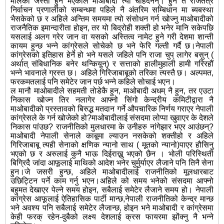
मालेको जस्तो हुने भएकोले माओबादी त्यो चाहदैनन्। हुन त राजतंत्र
निर्वाचन प्रणालीको सम्बन्धमा पहिले नै अंतरिम सम्बिधान मा ब्यबस्था
भैसकेको छ र अहिले अन्तिम समयमा त्यो संसोधन गर्न खोज्नु माओबादीको
राजनैतिक इमान्दारीता होइन, तर यो बिद्रोही शक्ती हो भनेर मानि सकेपछि
यसलाई अलग गरेर जान वा यसको अस्तित्व नामेट हुने गरी देशमा शान्ती
कायम हुन्छ भन्ने कांग्रेसले सोचेको छ भने फेरि गल्ती गर्दै छ।नेपाली
कांग्रेसको इतिहास हेर्ने हो भने यसले जहिले पनि राजा चुप् लागेर बसुन् (
अर्थात् संबिधानिक बनेर थन्कियून्) र सत्ताको हालीमुहाली हामी गरिरहौं
भन्ने भावनाले ग्रस्त छ। अहिले गिरिजाबाबूको तरिका त्यस्तै छ। अल्पमत,
फरकमतलाई पनि समेटेर जान पर्छ भन्ने कहिले सोचाई भएन।
ल मानौ माओबादीले सहमती तोडेकै हुन, माओबादी अधम् नै हुन, तर एउटा
निकास खोज्न तिर नलागेर आफ्नो सिंगो केन्द्रीय कमिटीद्वारा नै
माओबादीको प्रस्तावको बिरुद्ध मतदान गर्ने औपचारिक निर्णय गराएर नेपाली
कांग्रेसले के गर्न खोजेको हो?माओबादीलाई संसदमा लोप्पा खुवाएर के देशले
निकास पांउछ? राजनीतिको मुलधारमा के उनीहरु नांगेझार भएर आउंछन्?
माओबादी नेपाली सेनाले काबूमा ल्याउन नसकेको शक्तीहो र अहिले
गिरिजाबाबू त्यही सेनाको क्षणिक न्यानो साथ ( मूतको न्यानो)पाएर हौसिनु
भएको छ र अरुलाई कुनै भाऊ दिईराख्नू भएको छैन । भोली परिस्थिती
बिग्रिदै जांदा आफूलाई माथिको आदेश भनेर चुर्मुर्याएर लैजाने पनि तिनै सेना
हुन।जे जसरी हुन्छ, अहिले माओबादीलाई राजनीतिको मूलधारबाट
उछिट्टिन पर्ने काम गर्नु भएन।अहिले को समय भनेको संसदमा आफ्नो
बहुमत देखाएर पेल्ने समय होइन, सबैलाई समेटेर लैजाने समय हो। नेपाली
कांग्रेस आफूलाई ऐतिहासिक पार्टी मान्छ,नेपाली राजनीतिको केन्द्र मान्छ
भने अवश्य पनि सबैलाई समेटेर लैजान्छ, होइन भने माओबादी र कांग्रेसमा
केही फरक् रहेन-दुबैको लक्ष्य देशलाई क्रस फायरमा झोंक्नु नै भन्ने