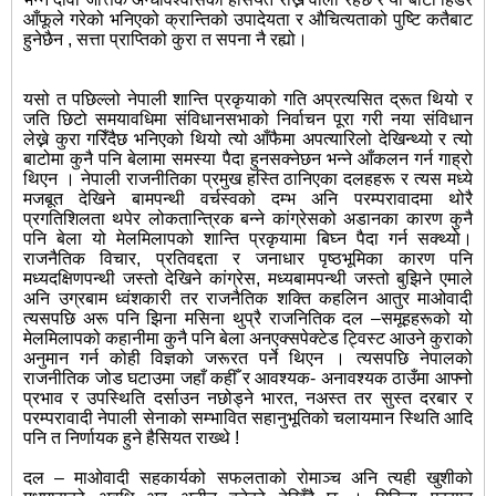
आँफूले गरेको भनिएको क्रान्तिको उपादेयता र औचित्यताको पुष्टि कतैबाट
हुनेछैन , सत्ता प्राप्तिको कुरा त सपना नै रह्यो।
यसो त पछिल्लो नेपाली शान्ति प्रकृयाको गति अप्रत्यसित द्रूत थियो र
जति छिटो समयावधिमा संविधानसभाको निर्वाचन पूरा गरी नया संविधान
लेख्ने कुरा गरिँदैछ भनिएको थियो त्यो आँफैमा अपत्यारिलो देखिन्थ्यो र त्यो
बाटोमा कुनै पनि बेलामा समस्या पैदा हुनसक्नेछन भन्ने आँकलन गर्न गाह्रो
थिएन । नेपाली राजनीतिका प्रमुख हस्ति ठानिएका दलहहरू र त्यस मध्ये
मजबूत देखिने बामपन्थी वर्चस्वको दम्भ अनि परम्परावादमा थोरै
प्रगतिशिलता थपेर लोकतान्त्रिक बन्ने कांग्रेसको अडानका कारण कुनै
पनि बेला यो मेलमिलापको शान्ति प्रकृयामा बिघ्न पैदा गर्न सक्थ्यो।
राजनैतिक विचार, प्रतिवद्दता र जनाधार पृष्ठभूमिका कारण पनि
मध्यदक्षिणपन्थी जस्तो देखिने कांग्रेस, मध्यबामपन्थी जस्तो बुझिने एमाले
अनि उग्रबाम ध्वंशकारी तर राजनैतिक शक्ति कहलिन आतुर माओवादी
त्यसपछि अरू पनि झिना मसिना थुप्रै राजनितिक दल –समूहहरूको यो
मेलमिलापको कहानीमा कुनै पनि बेला अनएक्सपेक्टेड ट्विस्ट आउने कुराको
अनुमान गर्न कोही विज्ञको जरूरत पर्ने थिएन । त्यसपछि नेपालको
राजनीतिक जोड घटाउमा जहाँ कहीँ र आवश्यक- अनावश्यक ठाउँमा आफ्नो
प्रभाव र उपस्थिति दर्साउन नछोड्ने भारत, नअस्त तर सुस्त दरबार र
परम्परावादी नेपाली सेनाको सम्भावित सहानुभूतिको चलायमान स्थिति आदि
पनि त निर्णायक हुने हैसियत राख्थे !
दल – माओवादी सहकार्यको सफलताको रोमाञ्च अनि त्यही खुशीको