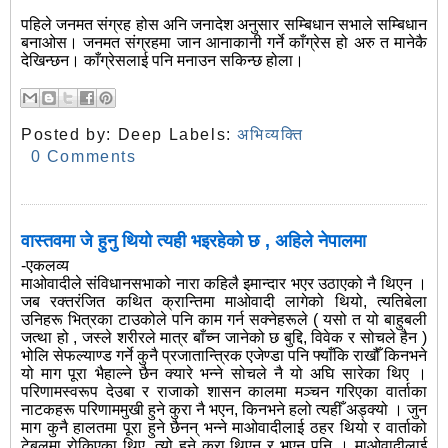
पहिले जनमत संग्रह होस अनि जनादेश अनुसार सम्बिधान सभाले सम्बिधान
बनाओस। जनमत संग्रहमा जान आनाकानी गर्ने काँग्रेस हो अरु त मानेकै
देखिन्छन। काँग्रेसलाई पनि मनाउन सकिन्छ होला।
Posted by:
Deep
Labels:
अभिव्यक्ति
0 Comments
वास्तवमा जे हुनु थियो त्यही भइरहेको छ , अहिले नेपालमा
-एकलव्य
माओवादीले संविधानसभाको नारा कहिलै इमान्दार भएर उठाएको नै थिएन ।
जब रक्तरंजित कथित क्रान्तिमा माओवादी लागेको थियो, त्यतिबेला
उनिहरू भित्रका टाउकोले पनि काम गर्न सक्नेहरूले ( यसो त यो बाहुबली
जत्था हो , जस्ले शरीरले मात्र बाँच्न जानेको छ बुद्दि, विवेक र सोचले हैन )
भोलि सेफल्याण्ड गर्ने कुनै प्रजातान्त्रिक एजेण्डा पनि फ्याँकि राखौँ किनभने
यो माग पूरा भैहाल्ने छैन क्यारे भन्ने सोचले नै यो अघि सारेका थिए ।
परिणामस्वरूप देउबा र राजाको शासन कालमा मञ्चन गरिएका वार्ताका
नाटकहरू परिणाममुखी हुने कुरा नै भएन, किनभने हलो त्यहीँ अड्क्यो । जुन
माग कुनै हालतमा पूरा हुने छैनन् भन्ने माओवादीलाई ठहर थियो र वार्ताको
टेबुलमा रोकिएका थिए ,त्यो हुने कुरा थिएन र भएन पनि । माओवादीलाई