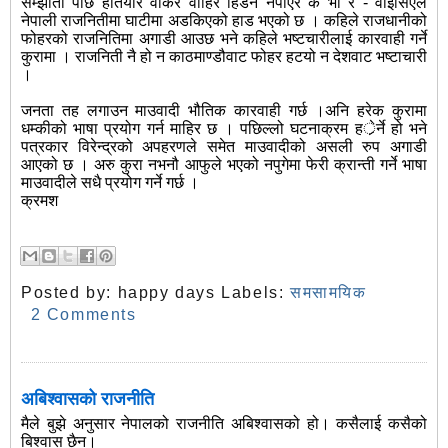
सम्झौता पछि हतियार वोकेर वाहिर हिडन नपाएर के भो र - वाइसिएल
नेपाली राजनितीमा घाटीमा अडकिएको हाड भएको छ । कहिले राजधानीको
फोहरको राजनितिमा अगाडी आउछ भने कहिले भष्टचारीलाई कारवाही गर्ने
कुरामा । राजनिती नै हो न काठमाण्डौवाट फोहर हटयो न देशवाट भष्टाचारी
।
जनता तह लगाउन माउवादी भौतिक कारवाही गर्छ ।अनि हरेक कुरामा
धम्कीको भाषा प्रयोग गर्न माहिर छ । पछिल्लो घटनाक्रम हर्ेर्ने हो भने
पत्रकार विरेन्द्रको अपहरणले समेत माउवादीको असली रुप अगाडी
आएको छ । अरु कुरा नभनौ आफुले भएको नपुगेमा फेरी क्रान्ती गर्ने भाषा
माउवादीले सधै प्रयोग गर्ने गर्छ ।
क्रमश
Posted by:
happy days
Labels:
समसामयिक
2 Comments
अबिश्वासको राजनीति
मैले बुझे अनुसार नेपालको राजनीति अबिश्वासको हो। कसैलाई कसैको
बिश्वास छैन।