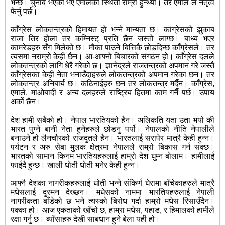
भन्छ। चुनाब भएको भए एमालेको स्थिती राम्रो हुन्थ्यो। तर एमाले ले नेतृत्व
फेर्नु पर्छ।
काँग्रेस लोकतन्त्रको हिमायत हो भन्ने मान्यता छ। कांग्रेसको झुकाब
राजा तिर होला तर कम्निस्ट् प्रति छैन जस्तो लाग्छ। बाध्य भएर
कामरेडहरु सँग मिलेको छ। मौका पाउने बित्तिकै छोडदिन्छ काँग्रेसले। तर
त्यसमा नराम्रो केही छैन। आ-आफ्नो बिचारको संगठन हो। काँग्रेस दलले
लोकतन्त्रको लागि धेरै गरेको छ। ज्ञानेद्रले राजतन्त्रको अपमान गरे जस्तै
काँग्रेसका केही नेता भनाउँदाहरुले लोकतन्त्रको अपमान गरेका छन। तर
लोकतन्त्र अनिबार्य छ। कठिनाईहरु छन तर लोकतन्त्र मर्दैन। काँग्रेस,
एमाले, माओबादी र अन्य दलहरुले राष्ट्रिय हितमा काम गर्नै पर्छ। उपाय
अर्को छैन।
देश हामी सबैको हो। नेपाल भारतियको हैन। अलिकति यता उता भयो की
भारत पुग्ने बानी नेता हुनेहरुले छोडनु पर्यो। नेपालको नीति नेपालीले
बनाउने हो लैनचौरको राजदुतले हैन। भारतलाई सरापेर मात्रै केही हुन्न।
पर्यटन र अरु सेबा मुलक क्षेत्रमा नेपालले राम्रो बिकास गर्न सक्छ।
भारतको सामान किनम भारतियहरुलाई हाम्रो देश घुम्न बोलाम। हामीलाई
फाईदै हुन्छ। खाली धोती धोती भनेर केही हुन्न।
आफ्नै देशका नागरीकहरुलाई धोती भन्ने संकिर्ण घेरामा बाँचेकाहरुले मात्रै
मधेसलाई दुस्मन देख्छन। मधेसको नाममा भारतियहरुलाई नेपाली
नागरीकता बाँडेको छ भने त्यस्को बिरोध गर्दा हाम्रो मधेस रिसाउँदैन।
पक्का हो। आज एकताको खाँचो छ, हाम्रा मधेस, पहाड, र हिमालको हामीले
रक्षा गर्नु छ। ब्याँसाहरु देखी साबधान हुने बेला यही हो।