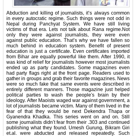
Abduction and killing of journalists, it’s always common
in every autocratic regime. Such things were not odd in
Nepal during Panchyat System. We have still living
victims of that era. Lets not talk about Rana regime.Not
only they were against journalists, they were even
against public education. That’s why we have fallen so
much behind in education system. Benefit of present
education is just a certificate. Even certificates imported
from Bihar are equally powerful like them. After 1990, it
was kind of relief for journalists however most journalists
ended up as party candidates. Some magazines even
had party flags right at the front page. Readers used to
gather in groups and grab their favorite magazines. News
were so much fake that same events were described in
entirely different manners. Those magazine just helped
political parties to wash the people's brain by their
ideology. After Maoists waged war against government, a
lot of journalists became victim. Many of them lived in the
fear of that they would be next Dekendra Thapa or
Gyanendra Khadka. This series went on and on. Still
some journalists didn’t fear from their .303 and continued
publishing what they found. Umesh Gurung, Bikram Giri
et.al. were abducted and released repeatedly. Such