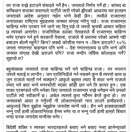
तर राजा राख्ने हटाउने संसदले गर्ने हैन। जनताले निर्णय गर्ने हो। सांसद बा
सम्बिधान सभाका सदस्यले पार्टीले जारी गरेको ह्वीपको आधारमा मत हाल्छन
जनताको आदेश अनुसार गर्छन भन्ने केही छैन। त्यसैले राजतन्त्र
लगायतका राष्ट्रिय मुद्दाहरुमा जनमत संग्रह गरीनु पर्छ। राजा राजतन्त्र
चाहिन्छ भनेर प्रचार गर्न जाने भए दिनु पर्छ जे जस्तो चुनाबी आचार सहिता
छ त्यस्को अन्तर्गत। राजनितिक दलका नेताहरुले चै राजतन्त्र चाहिन्न
भनेर प्रचार गर्न हुने सरकारी पैसामा, राजाले चै धरापमा परेको आफ्नो गद्दी
बचाउन बोल्नै नहुने? किन? सक्दो कोसीस गरुन न --किन डराउने? ९०%
जनता गणतन्त्र चाहन्छन पनि भन्ने -- देश गणतन्त्रमय छ पनि भन्ने अनि
जनमत संग्रह देखी डराउने पनि? राजा मन्दीर जाँदैमा कोलाहल गर्ने?
सुहायो त?
बहुसंख्यक जनताले राजा चाहिन्छ भनें भने चाहिन्छ राजा। तर भन्लान
जस्तो मलाई त लाग्दैन। जन प्रतिनिधीले गर्न नसक्ने कुन चै त्यस्तो काम छ
जुन राजाले मात्रै गर्न सक्छ्न? आफुले बहुमत ल्याए चै सदर भन्ने राजाले
ल्याए भने बदर भन्ने मनस्थीती भएका कोही छन भने ति कायर हुन। एक
ताका प्रचण्डले पनि भनेका थिए जनताले राजतन्त्र राख्ने भनेछन भने उनको
पार्टीले त्यो स्वीकार्ने छ। अचेल त्यस्तो कुरा गर्दैनन बेग्लै कुरा हो। तर
जनमतको आदर त गर्नुपर्यो नी लोकतन्त्रको नारा लाउने हामीहरुले।
आफुलाई चित्त बुझोस नबुझोस जनादेश मान्नै पर्छ। हैन भने हाक्काहाक्की
भन्नु पर्यो हामी लोकतान्त्रिक हैनम भनेर या त भन्नु पर्यो हामी हाम्रो बिचार
भन्दा फरक जनादेश मान्दैनम भनेर।
बिदेशी शक्ति र त्यस्का भारदारहरुले बचाए भने बचाए नभए ज्ञानेन्द्रको