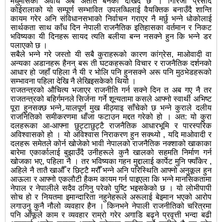
मधुमासको अवधि अब अतीत बनेको देखिँदै छ । गिरिजा प्रसाद
कोईरालाको यो सम्पूर्ण सम्भावित उपलव्धिलाई वैयक्तिक बनाउँदै शान्ति
कायम गरेर अनि संविधानसभाको निर्वाचन गराएर नै मर्छु भन्ने धोकोलाई
सार्थकता साथ काँध दिन नेपाली राजनैतिक इतिहासका वर्तमान र निकट
भविष्यका यी दिनहरू सायद त्यति बलीया बन्न नसक्ने हुन कि भन्ने डर
पलाएको छ ।
सबैले भन्ने गरे जस्तो यी सबै कुराहरूको कारण कांग्रेस, माओवादी वा
अन्यका अडानहरू हैनन् बरू ती घटकहरूको विचार र राजनैतिक दर्शनको
आधार हो जहाँ पहिला नै यी र भोलि पनि हुनसक्ने अरू पनि मुठभेडहरूको
सम्भावना पहिला देखि नै लेखिइसकेको थियो ।
राजतन्त्रको औचित्य भजाएर राजनीति गर्न सक्ने दिन त अब गए नै तर
राजतन्त्रको बहिर्गमनले सिर्जना गर्ने शून्यतामा कसले आफ्नो स्वार्थी अभिष्ट
पूरा हुनसक्छ भन्ने र्‍यालपूर्ण मुख मीठ्याइ साँचेको छ भन्ने कुराले दलीय
राजनितिको समीकरणमा धाँजा फटाउन मद्दत गरेको हो । अत: यो कुरा
दलहरूका आ-आफ्ना छुट्टाछुट्टै राजनैतिक आधारभूमि र पारस्परिक
अविश्वासको हो । यो अविश्वास निराकरण हुन सक्थ्यो , यदि माओवादी र
दलहरू समेतले कोर्न खोजेको भावी नेपालको राजनैतिक नक्शाको खाकाका
बारेमा एकार्कालाई बुझाउँदै उनीहरूले कुनै खालको सहमति निर्माण गर्न
खोजका भए, पहिला नै । तर भविष्यका गहन मुद्दालाई कार्पेट मुनि फ्याँकेर ,
अहिले नै तातै खाऔँ र छिट्टै मरौँ भन्ने अनि परिस्थिति आफ्नो अनुकूल हुन
आऊला र आफ्नो एकलौटी हैकम कायम गर्न पाइएला कि भन्ने मानसिकतामा
नेपाल र नेपालीले सदैव ठगिनु परेको पुष्टि भइसकेको छ । यो लोभीपापी
सोच हो र नियतमा इमान्दारिता नहुनेहरूले अरूलाई बेइमान भएको आरोप
लगाउनु कुनै नौलो व्यवहार हैन । किनभने नेपाली राजनीतिको चरित्रमा
पनि आँफूले काम र व्यवहार राम्रो गरेर अगाडि बढ्ने प्रवृत्ती भन्दा बढी