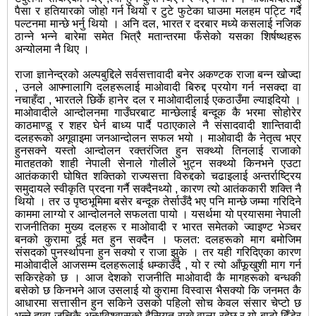
पैसा र हतियारको जोहो गर्न थियो र टुटे फुटेका घाउमा मलहम पट्टि गर्दै
पल्टनमा मान्छे भर्नु थियो । अनि दल, भारत र दरबार मध्ये कसलाई नजिक
ठान्ने भन्ने बारेमा समेत भित्रै मतान्तरमा फँसेको यसका शिर्षष्थहरू
अन्योलमा नै थिए ।
राजा ज्ञानेन्द्रको अल्पबुद्दिले सर्वसत्तावादी बनेर अकण्टक राजा बन्न खोज्दा
, उनले आफ्नालागि दलहरूलाई माओवादी बिरुद्द प्रयोग गर्न नसक्दा वा
नचाहँदा , भारतले छिर्के हानेर दल र माओवादीलाई एकठाउँमा ल्याइदियो ।
माओवादीले आन्दोलनमा गाउँघरबाट मान्छेलाई बन्दूक कै भरमा सोहोरेर
काठमाण्डू र शहर घेर्न बाध्य पार्दै पठाएकाले नै संसादवादी शान्तिवादी
दलहरूको अगूवाइमा जनआन्दोलन सफल भयो । माओवादी कै नेतृत्व भएर
हुनसक्ने यस्तो आन्दोलन रक्तरंजित हुन सक्थ्यो तिनलाई राजाको
मातहतको शाही नेपाली सेनाले गोलीले भुट्न सक्थ्यो किनभने एउटा
आतंककारी घोषित शक्तिको राज्यसत्ता विरुद्दको चढाइलाई अन्तर्राष्ट्रिय
समुदायले स्वीकृति प्रदना गर्नै सक्दैनथ्यो , कारण त्यो आतंककारी शक्ति नै
थियो । तर उ पृष्ठभूमिमा बसेर बन्दूक तेर्साउँदै भए पनि मान्छे जम्मा गरिदिने
काममा लाग्यो र आन्दोलनले सफलता पायो । यसर्थमा यो प्रयासमा नेपाली
राजनीतिका मुख्य दलहरू र माओवादी र भारत समेतको ज्वाइण्ट भेञ्चर
बनको कुरामा दुई मत हुन सक्दैन । फलत: दलहरूको माग बमोजिम
संसदको पुनर्स्थापना हुन सक्यो र राजा झुके । तर यही गरिदिएका कारण
माओवादीले आजसम्म दलहरूलाई धम्काउँदै , यो र त्यो आँफूखुशी माग गर्न
सकिरहेको छ । आज देशको राजनीति माओवादी कै मागहरूको बन्धकी
बसेको छ किनभने आज उसलाई यो कुरामा विस्वास भैसक्यो कि जनमत कै
आधारमा सत्तासीन हुन सकिने उसको पहिलो सोच केवल संसार चेप्टो छ
भन्ने दावा जत्तिकै अन्धविश्वासको हैसियत राख्ने वाला रहेछ र यो बाटो हिँडेर