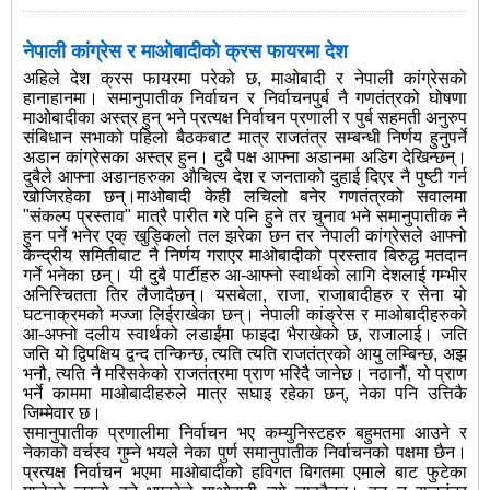
नेपाली कांग्रेस र माओबादीको क्रस फायरमा देश
अहिले देश क्रस फायरमा परेको छ, माओबादी र नेपाली कांग्रेसको
हानाहानमा। समानुपातीक निर्वाचन र निर्वाचनपुर्ब नै गणतंत्रको घोषणा
माओबादीका अस्त्र हुन् भने प्रत्यक्ष निर्वाचन प्रणाली र पुर्ब सहमती अनुरुप
संबिधान सभाको पहिलो बैठकबाट मात्र राजतंत्र सम्बन्धी निर्णय हुनुपर्ने
अडान कांग्रेसका अस्त्र हुन। दुबै पक्ष आफ्ना अडानमा अडिग देखिन्छन्।
दुबैले आफ्ना अडानहरुका औचित्य देश र जनताको दुहाई दिएर नै पुष्टी गर्न
खोजिरहेका छन्।माओबादी केही लचिलो बनेर गणतंत्रको सवालमा
"संकल्प प्रस्ताव" मात्रै पारीत गरे पनि हुने तर चुनाव भने समानुपातीक नै
हुन पर्ने भनेर एक् खुड्किलो तल झरेका छन तर नेपाली कांग्रेसले आफ्नो
केन्द्रीय समितीबाट नै निर्णय गराएर माओबादीको प्रस्ताव बिरुद्ध मतदान
गर्ने भनेका छन्। यी दुबै पार्टीहरु आ-आफ्नो स्वार्थको लागि देशलाई गम्भीर
अनिस्चितता तिर लैजादैछन्। यसबेला, राजा, राजाबादीहरु र सेना यो
घटनाक्रमको मज्जा लिईराखेका छन्। नेपाली कांङ्रेस र माओबादीहरुको
आ-अफ्नो दलीय स्वार्थको लडाईंमा फाइदा भैराखेको छ, राजालाई। जति
जति यो द्विपक्षिय द्वन्द तन्किन्छ, त्यति त्यति राजतंत्रको आयु लम्बिन्छ, अझ
भनौ, त्यति नै मरिसकेको राजतंत्रमा प्राण भरिदै जानेछ। नठानौं, यो प्राण
भर्ने काममा माओबादीहरुले मात्र सघाइ रहेका छन्, नेका पनि उत्तिकै
जिम्मेवार छ।
समानुपातीक प्रणालीमा निर्वाचन भए कम्युनिस्टहरु बहुमतमा आउने र
नेकाको वर्चस्व गुम्ने भयले नेका पुर्ण समानुपातीक निर्वाचनको पक्षमा छैन।
प्रत्यक्ष निर्वाचन भएमा माओबादीको हविगत बिगतमा एमाले बाट फुटेका