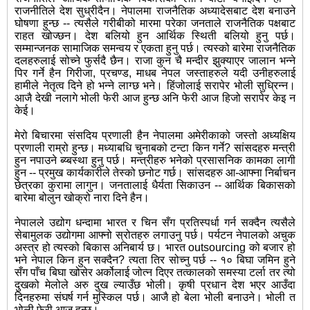
राजनीतिले देश सुध्रीदैन। नेपालमा राजनैतिक अध्यादेसबाट देश बनाउने
घोषणा हुन्छ -- त्यसैले गरीबीको मारमा परेका जनताले राजनैतिक पक्षबाट
राहत खोज्छन। देश बलियो हुन आर्थिक स्थिती बलियो हुनु पर्छ।
सम्मान्जनक सामाजिक समन्वय र एकता हुनु पर्छ। त्यस्को बारेमा राजनैतिक
दलहरुलाई सोच्ने फुर्सदै छैन। राजा कुन चै मन्दीर झुक्याएर जालान भन्ने
पिर गर्ने हैन गिरीजा, प्रचण्ड, माधब नेपल जस्ताहरुले यदी उनीहरुलाई
हामीले नेतृत्व दिने हो भन्ने लाग्छ भने। हिंजोलाई सरापेर भोली सुध्रिन्न।
आजै देखी नलागे भोली फेरी आज हुन्छ अनि फेरी आज हिजो सरापेर केइ न
केई।
मेरो बिचारमा संसदिय प्रणाली हैन नेपालमा अमेरीकाको जस्तो अध्यक्षिय
प्रणाली राम्रो हुन्छ। मध्याबधि चुनाबको टन्टा किन गर्ने? सांसदहरु मन्त्री
हुन नपाउने ब्य्बस्था हुनु पर्छ। मन्त्रीहरु भनेको प्रसासनिक कामका लागी
हुन -- प्रमुख कार्यकारीले तेस्को छनोट गर्छ। सांसदहरु आ-आफ्ना निर्बाचन
छेत्रका कुरामा लागुन। जनतालाई धैर्यता सिकाउन -- आर्थिक बिकासको
बारेमा बोलुन खोक्रो नारा दिने हैन।
नेपालले उद्योग धन्दामा भारत र चिन सँग प्रतिस्पर्धा गर्न सक्दैन त्यसैले
सेबामुलक उद्योगमा आफ्नो स्रोतहरु लगाउनु पर्छ। पर्यटन नेपालको अचुक
अस्त्र हो त्यस्को बिकास अनिबार्य छ। भारत outsourcing को बजार हो
भने नेपाल किन हुन सक्दैन? त्यता तिर सोच्नु पर्छ -- १० बिघा जमिन हुने
सँग पाँच बिघा खोसेर अर्कोलाई जोत्न दिएर तत्कालको समस्या टर्ला तर त्यो
दुखको मेलोले अरु दुख ल्याउँछ भोली। कृषी प्रधान देश भएर आउँदा
दिनहरुमा संघर्ष गर्न मुस्किल पर्छ। आजै हो बेला भोली बनाउने। भोली त
भोली फेरी आज हुन्छ।