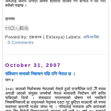
अरूलाई आरोप लगाएर आफ्नो श्रेष्ठता साबित गर्ने बानीले नै घर गरेर
बसेको पाइन्छ ।
क्रमश:
Posted by:
एकलव्य ( Eklavya)
Labels:
अभिव्यक्ति
0 Comments
October 31, 2007
संविधान सभाको निवाचन पछि पनि नेपाल छ ।
भाग ४
२०४८ सालको निर्वाचनमा नेपालको तेस्रो ठुलो राजनैतिक पार्टर्ीीे रुपमा
अगाडी आएको संयुक्त जनमोर्चा नेपाल मध्यावती निर्वाचन संगै करिव
सकिएको थियो । संसदवाट गणतन्त्रको धोषणा गर्न नसकिने
निष्कर्षनिकाल्दै डा वावुरामको नेतृत्वमा एउटा गुट छुटिएर माउवादी को रुपमा
ससस्त्र क्रान्ती नाउमा जंगल गए । गरिवलाई गासवास अनि कपासको