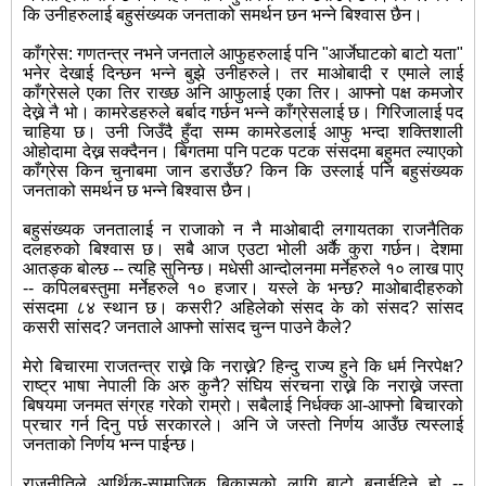
कि उनीहरुलाई बहुसंख्यक जनताको समर्थन छन भन्ने बिश्वास छैन।
काँग्रेस: गणतन्त्र नभने जनताले आफुहरुलाई पनि "आर्जेघाटको बाटो यता"
भनेर देखाई दिन्छन भन्ने बुझे उनीहरुले। तर माओबादी र एमाले लाई
काँग्रेसले एका तिर राख्छ अनि आफुलाई एका तिर। आफ्नो पक्ष कमजोर
देख्ने नै भो। कामरेडहरुले बर्बाद गर्छन भन्ने काँग्रेसलाई छ। गिरिजालाई पद
चाहिया छ। उनी जिउँदै हुँदा सम्म कामरेडलाई आफु भन्दा शक्तिशाली
ओहोदामा देख्न सक्दैनन। बिगतमा पनि पटक पटक संसदमा बहुमत ल्याएको
काँग्रेस किन चुनाबमा जान डराउँछ? किन कि उस्लाई पनि बहुसंख्यक
जनताको समर्थन छ भन्ने बिश्वास छैन।
बहुसंख्यक जनतालाई न राजाको न नै माओबादी लगायतका राजनैतिक
दलहरुको बिश्वास छ। सबै आज एउटा भोली अर्कै कुरा गर्छन। देशमा
आतङ्क बोल्छ -- त्यहि सुनिन्छ। मधेसी आन्दोलनमा मर्नेहरुले १० लाख पाए
-- कपिलबस्तुमा मर्नेहरुले १० हजार। यस्ले के भन्छ? माओबादीहरुको
संसदमा ८४ स्थान छ। कसरी? अहिलेको संसद के को संसद? सांसद
कसरी सांसद? जनताले आफ्नो सांसद चुन्न पाउने कैले?
मेरो बिचारमा राजतन्त्र राख्ने कि नराख्ने? हिन्दु राज्य हुने कि धर्म निरपेक्ष?
राष्ट्र भाषा नेपाली कि अरु कुनै? संघिय संरचना राख्ने कि नराख्ने जस्ता
बिषयमा जनमत संग्रह गरेको राम्रो। सबैलाई निर्धक्क आ-आफ्नो बिचारको
प्रचार गर्न दिनु पर्छ सरकारले। अनि जे जस्तो निर्णय आउँछ त्यस्लाई
जनताको निर्णय भन्न पाईन्छ।
राजनीतिले आर्थिक-सामाजिक बिकासको लागि बाटो बनाईदिने हो --