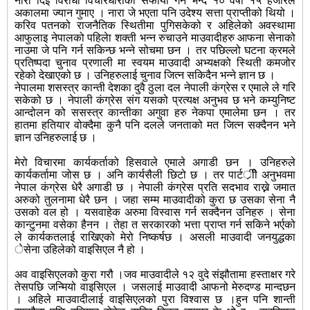
नारा दिइ विरोधी विचारधाराको सफाया गर्ने भन्दै १० वर्षा १५ हजारले
अकालमा ज्यान गुमाए । नारा जे भएता पनि उदेश्य सत्ता प्राप्तीको थियो ।
करिव पतनको राजनैतिक स्थितीमा पुगिसकेको र अहिलेको अवस्थामा
आफुलाइ नेपालको पहिलेा शक्ती भन्न रुचाउने माउवादीहरु आफना सेनाको
नाउमा जे पनि गर्न सकिन्छ भन्ने सोचमा छन । तर पछिल्लो घटना क्रमले
प्रतिष्पदा चुनाव प्रणाली मा स्वयम माउवादी अभ्यक्षको स्थिती कमजोर
रहेको देखाएको छ । उनिहरुलाई चुनाव जित्न सकिदैन भन्ने ज्ञान छ ।
नेपालमा शसस्त्र कान्ती देशका दुवै ठुला दल नेपाली कंग्रेस र एमाले ले गरि
सकेको छ । नेपाली कंग्रेस संग यसको प्रत्यक्ष अनुभव छ भने कम्युनिष्ट
आन्दोलन को ससस्त्र कान्तीका अगुवा हरु नेकपा एमालेमा छन । तर
हातमा हतियार वोक्दैमा कुनै पनि दलले जनताको मत जित्न सक्दैनन भने
ज्ञान उनिहरुलाई छ ।
मेरो विचारमा कार्यकर्ताको हिसवाले एमाले अगाडी छन । उनिहरुले
कार्यकर्तामा जोस छ । अनि कार्यसैली छिटो छ । तर पार्टर्ीीे अनुभवमा
नेपाल कंग्रेस धेरै अगाडी छ । नेपाली कंग्रेस प्रति सदभाव राख्ने जमात
अरुको तुलनामा धेरै छन । जहा सम्म माउवादीको कुरा छ उसका सेना नै
उसको वल हो । यसवाहेक अरुमा विस्वास गर्न सक्दैनन उनिहरु । सेना
कान्टुनमा वसेका हैनन । तेहा त सरकारको भत्ता प्राप्त गर्न सकिने भर्एको
ले कार्यकतलाई राखिएको मेरो निष्कर्षछ । असली माउवादी जनयुद्धका
ेसेना उहिलेको वाइसिएल नै हो ।
अव वाइसिएलको कुरा गरौ ।जव माउवादीले १२ वुदे संझौतामा हस्ताक्षर गरे
तेसपछि जन्मियो वाइसिएल । जसलाई माउवादी आफनो मेरुदण्ड मान्दछन
। अहिले माउवादीलाई वाइसिएलको पुरा विश्वास छ ।हुन पनि शान्ती