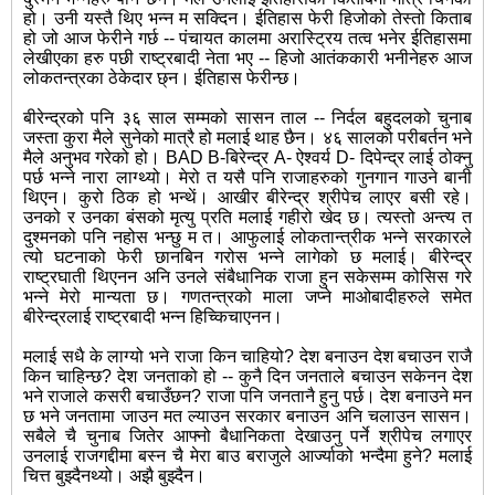
हो। उनी यस्तै थिए भन्न म सक्दिन। ईतिहास फेरी हिजोको तेस्तो किताब
हो जो आज फेरीने गर्छ -- पंचायत कालमा अरास्ट्रिय तत्व भनेर ईतिहासमा
लेखीएका हरु पछी राष्ट्रबादी नेता भए -- हिजो आतंककारी भनीनेहरु आज
लोकतन्त्रका ठेकेदार छ्न। ईतिहास फेरीन्छ।
बीरेन्द्रको पनि ३६ साल सम्मको सासन ताल -- निर्दल बहुदलको चुनाब
जस्ता कुरा मैले सुनेको मात्रै हो मलाई थाह छैन। ४६ सालको परीबर्तन भने
मैले अनुभव गरेको हो। BAD B-बिरेन्द्र A- ऐश्वर्य D- दिपेन्द्र लाई ठोक्नु
पर्छ भन्ने नारा लाग्थ्यो। मेरो त यसै पनि राजाहरुको गुनगान गाउने बानी
थिएन। कुरो ठिक हो भन्थें। आखीर बीरेन्द्र श्रीपेच लाएर बसी रहे।
उनको र उनका बंसको मृत्यु प्रति मलाई गहीरो खेद छ। त्यस्तो अन्त्य त
दुश्मनको पनि नहोस भन्छु म त। आफुलाई लोकतान्त्रीक भन्ने सरकारले
त्यो घटनाको फेरी छानबिन गरोस भन्ने लागेको छ मलाई। बीरेन्द्र
राष्ट्रघाती थिएनन अनि उनले संबैधानिक राजा हुन सकेसम्म कोसिस गरे
भन्ने मेरो मान्यता छ। गणतन्त्रको माला जप्ने माओबादीहरुले समेत
बीरेन्द्रलाई राष्ट्रबादी भन्न हिच्किचाएनन।
मलाई सधै के लाग्यो भने राजा किन चाहियो? देश बनाउन देश बचाउन राजै
किन चाहिन्छ? देश जनताको हो -- कुनै दिन जनताले बचाउन सकेनन देश
भने राजाले कसरी बचाउँछन? राजा पनि जनतानै हुनु पर्छ। देश बनाउने मन
छ भने जनतामा जाउन मत ल्याउन सरकार बनाउन अनि चलाउन सासन।
सबैले चै चुनाब जितेर आफ्नो बैधानिकता देखाउनु पर्ने श्रीपेच लगाएर
उनलाई राजगद्दीमा बस्न चै मेरा बाउ बराजुले आर्ज्याको भन्दैमा हुने? मलाई
चित्त बुझ्दैनथ्यो। अझै बुझ्दैन।