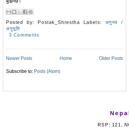
बुझिनेछ।
Posted by:
Postak_Shrestha
Labels:
अनुभव /
अनुभूति
3 Comments
Newer Posts
Home
Older Posts
Subscribe to:
Posts (Atom)
Nepa
RSP: 121, N