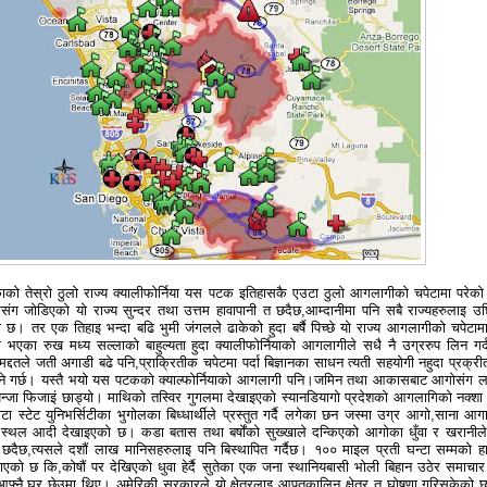
ीकाको तेस्रो ठुलो राज्य क्यालीफोर्निया यस पटक इतिहासकै एउटा ठुलो आगलागीको चपेटामा परेक
संग जोडिएको यो राज्य सुन्दर तथा उत्तम हावापानी त छदैछ,आम्दानीमा पनि सबै राज्यहरुलाइ उछ
 छ। तर एक तिहाइ भन्दा बढि भुमी जंगलले ढाकेको हुदा बर्षै पिच्छे यो राज्य आगलागीको चपेटामा प
का रुख मध्य सल्लाको बाहुल्यता हुदा क्यालीफोर्नियाको आगलागीले सधै नै उग्ररुप लिन गर
मद्दतले जती अगाडी बढे पनि,प्राक्रितीक चपेटमा पर्दा बिज्ञानका साधन त्यती सहयोगी नहुदा प्रक्री
ुने गर्छ। यस्तै भयो यस पटकको क्याल्फोर्नियाको आगलागी पनि।जमिन तथा आकासबाट आगोसंग ल
न्जा फिजाइं छाड्यो। माथिको तस्विर गुगलमा देखाइएको स्यानडियागो प्रदेशको आगलागिको नक्शा
स्टेट युनिभर्सिटीका भुगोलका बिध्धार्थीले प्रस्तुत गर्दै लगेका छन जस्मा उग्र आगो,साना आगा
थल आदी देखाइएको छ। कडा बतास तथा बर्षोंको सुख्खाले दन्किएको आगोका धुँवा र खरानीले 
ो त छदैछ,त्यसले दशौं लाख मानिसहरुलाइ पनि बिस्थापित गर्दैछ। १०० माइल प्रती घन्टा सम्मको हा
ो छ कि,कोषौं पर देखिएको धुवा हेर्दै सुतेका एक जना स्थानियबासी भोली बिहान उठेर समाचार हे
 आफ्नै घर छेउमा थिए। अमेरिकी सरकारले यो क्षेत्रलाइ आपतकालिन क्षेत्र त घोषणा गरिसकेको 