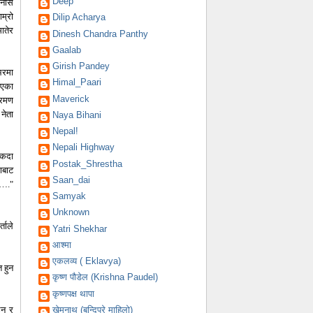
Deep
ानीस
म्रो
Dilip Acharya
ातेर
Dinesh Chandra Panthy
Gaalab
Girish Pandey
भरमा
Himal_Paari
ाएका
Maverick
्रमण
नेता
Naya Bihani
Nepal!
Nepali Highway
 कदा
Postak_Shrestha
ाबाट
Saan_dai
छौ…."
Samyak
Unknown
ताले
Yatri Shekhar
आश्मा
एकलव्य ( Eklavya)
 हुन
कृष्ण पौडेल (Krishna Paudel)
कृष्णपक्ष थापा
उन र
खेमनाथ (बन्दिपुरे माहिलो)