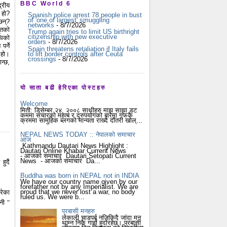
BBC World 6
्रीय
 हो?
Spanish police arrest 78 people in bust
of 'one of largest' smuggling
छन्?
networks
- 8/7/2026
ूतको
Trump again tries to limit US birthright
citizenship with new executive
थिको
orders
- 8/7/2026
र्ने
Spain threatens retaliation if Italy fails
to lift border controls after Ceuta
 हो।
crossings
- 8/7/2026
न्छ,
यो साता बढी हेरिएका पोस्टहरु
Welcome
मिती: डिसेम्बर २४, २००८ साथीहरु माझ साझा डट
कममा संचारको महत्ब र दुरुपयोगको बारेमा गफकै
क्रममा सामुहिक ब्लगको मान्यता राख्दै दौंतरी खोल्...
NEPAL NEWS TODAY :: नेपालको समाचार
आज
Kathmandu Dautari News Highlight :
Dautari Online Khabar Current News
- आजको समाचार Dautari Setopati Current
News - आजको समाचार Da...
ुदैं
Buddha was born in NEPAL not in INDIA
We have our country name given by our
forefather not by any Imperialist. We are
proud that we never lost a war, no body
रेका
ruled us. We were b...
नी "
प्रबासी मनहरु
लेकाली चाडपर्ब नजिकिदै जांदा मन
थाम्न निकै गार्हो हुदोंरहेछ। प्रबासी