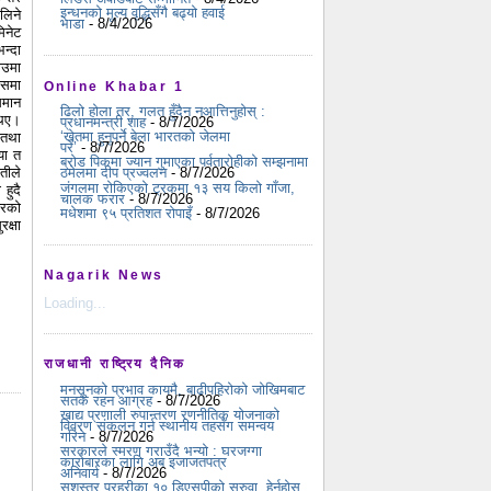
इन्धनको मूल्य वृद्धिसँगै बढ्यो हवाई
लिने
भाडा
- 8/4/2026
िनेट
न्दा
ाउमा
ेसमा
Online Khabar 1
समान
ढिलो होला तर, गलत हुँदैन नआत्तिनुहोस् :
थिए।
प्रधानमन्त्री शाह
- 8/7/2026
‘खेतमा हुनुपर्ने बेला भारतको जेलमा
 तथा
परें’
- 8/7/2026
या त
ब्रोड पिकमा ज्यान गुमाएका पर्वतारोहीको सम्झनामा
तीले
ठमेलमा दीप प्रज्वलन
- 8/7/2026
जंगलमा रोकिएको ट्रकमा १३ सय किलो गाँजा,
हुदै
चालक फरार
- 8/7/2026
बरको
मधेशमा ९५ प्रतिशत रोपाइँ
- 8/7/2026
क्षा
Nagarik News
Loading...
राजधानी राष्ट्रिय दैनिक
मनसुनको प्रभाव कायमै, बाढीपहिरोको जोखिमबाट
सतर्क रहन आग्रह
- 8/7/2026
खाद्य प्रणाली रुपान्तरण रणनीतिक योजनाको
विवरण संकलन गर्न स्थानीय तहसँग समन्वय
गरिने
- 8/7/2026
सरकारले स्मरण गराउँदै भन्यो : घरजग्गा
कारोबारका लागि अब इजाजतपत्र
अनिवार्य
- 8/7/2026
सशस्त्र प्रहरीका १० डिएसपीको सरुवा, हेर्नुहोस्