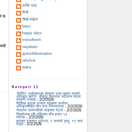
ठरकि दादा
पीजी
े के
'बिर्खे माईला'
basu
happy days
merodhesh
 कही
nepalean
quest4destination
rahulvai
waka
Ratopati 11
‘हेभीवेट’ उम्मेदवारका क्षेत्रमा उच्च तहका प्रहरी
अधिकृत खटिने, जीतपुर सिमरामा नदीजन्य पदार्थ
तस्करी भयावह
- 2/2/2026
वैदेशिक हुलाक भन्सार शाखामा कार्यरत
अधिकृतसहित तीन जना नियन्त्रणमा
- 2/2/2026
नेपालमा जलपन्छीको सङ्ख्या घट्दो
- 2/2/2026
सिक्लेसमा एकै महिनामा पाँच हजार ५३
पर्यटक
- 2/2/2026
झापामा ट्र्याक्टर दुर्घटना, १ जनाको मृत्यु, ११ जना
घाइते
- 2/2/2026