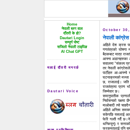
Home
नेपाली ब्लग वाल
October 30,
दौंतरी के हो?
नेपाली कांग्र
Dautari Login
सम्पूर्ण पोष्ट
अहिले देश क्रस फाय
सजिलो नेपाली टाइपिङ
गणतंत्रको घोषणा मा
AI Chat GPT
बैठकबाट मात्र राजतंत
आफ्ना अडानहरुका औच
सवालमा "संकल्प प्रस
मलाई दौंतरी मनपर्छ
तर नेपाली कांग्रेसल
पार्टीहरु आ-आफ्नो 
घटनाक्रमको मज्जा ल
छ, राजालाई। जति जत
राजतंत्रमा प्राण भ
जिम्मेवार छ।
Dautari Voice
समानुपातीक प्रणाली
निर्वाचनको पक्षमा 
माओबादी त्यो चाहदैन
अहिले अन्तिम समयमा
सकेपछि यसलाई अलग ग
फेरि गल्ती गर्दै छ।
थन्कियून्) र सत्ता
फरकमतलाई पनि समेट
ताजा प्रतिक्रिया