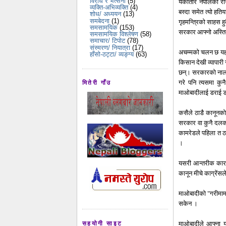
विरोध र भर्त्सना
(5)
यकातीर नेपालको राज
व्यक्ति-अभिव्यक्ति
(4)
बस्दा समेत त्यो हति
शोध/ अध्ययन
(13)
समबेदना
(1)
गृहमन्त्रिको साहस ह
समसामयिक
(153)
सरकार आफ्नो अस्ति
समसामयिक विश्लेषण
(58)
समाचार/ टिपोट
(78)
संस्मरण/ नियात्रा
(17)
अचम्मको चलन छ यहाँ
हाँसो-ठट्टा/ व्यङ्ग्य
(63)
किसान देखी व्यापारी 
छन्। सरकारको नाला
गरे पनि त्यसमा कु
मितेरी गाँउ
माओबादीलाई डराई डरा
कसैले ठाडै कानूनको
सरकार वा कुनै दलका
कामरेडले पहिला त ठा
।
यसरी आन्तरीक कारबाह
कानून मीचे काग्रेंसल
माओबादीको "गरीमामय
सकेन ।
माओबादीले आफ्ना य
सहयोगी साइट