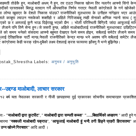
हमती तोडेकै हुन, माओबादी अधम् नै हुन, तर एउटा निकास खोज्न तिर नलागेर आफ्नो सिंगो केन्द
बादीको प्रस्तावको बिरुद्ध मतदान गर्ने औपचारिक निर्णय गराएर नेपाली कांग्रेसले के गर्न खोजेको
 लोप्पा खुवाएर के देशले निकास पांउछ? राजनीतिको मुलधारमा के उनीहरु नांगेझार भएर आउं
ाले काबूमा ल्याउन नसकेको शक्तीहो र अहिले गिरिजाबाबू त्यही सेनाको क्षणिक न्यानो साथ ( म
 भएको छ र अरुलाई कुनै भाऊ दिईराख्नू भएको छैन । भोली परिस्थिती बिग्रिदै जांदा आफूलाई मा
ाएर लैजाने पनि तिनै सेना हुन।जे जसरी हुन्छ, अहिले माओबादीलाई राजनीतिको मूलधारबाट उछिट्टिन प
ले को समय भनेको संसदमा आफ्नो बहुमत देखाएर पेल्ने समय होइन, सबैलाई समेटेर लैजाने समय
ूलाई ऐतिहासिक पार्टी मान्छ,नेपाली राजनीतिको केन्द्र मान्छ भने अवश्य पनि सबैलाई समेटेर लैजा
कांग्रेसमा केही फरक् रहेन-दुबैको लक्ष्य देशलाई क्रस फायरमा झोंक्नु नै भन्ने बुझिनेछ।
ostak_Shrestha
Labels:
अनुभव / अनुभूति
s
र--उद्दण्ड माओबादी, लाचार सरकार
 बर्ष यता नेपालका सरकारी र नीजी छापाहरुमा दुई प्रकारका सोचनीय समाचारहरु प्रकाशित ह
मा:-
"माओबादी द्वारा कुटपीट
", "
माओबादी द्वारा सम्पती कब्जा
"
"…..बिद्यार्थिको अपहरण
" आदी हुने ग
चारमा "
नक्कली माओबादी पक्राउ
", "
आफूलाई माओबादी हुं भन्दै ठगी हिड्ने प्रहरी हिरासतमा
" अ
ठग्न खोज्ने गिरफ्तार"
आदि आदी ।