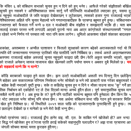
कि मंसिर ६ को संबिधान सभाको चुनाव हुन न दिने को हुन् भनेर। आफैले गरेको संझौताको बर्खिल
चुनावै हुन नसक्ने र अनिश्चितकाल सम्म सार्नु पर्ने परिस्थिति माओबादीले ल्याएका हुन्, यसमा द
व नहुनुमा माओबादीले जे जति फाइदा देखेकाछन् र लुटेकाछन्, त्यसको हजार गुणा राजालाई भएक
िश्चितरुपमा अहिले पनि चुनाव भैहाल्यो भने गणतन्त्रबादीहरु कै प्रचण्ड बहुमत हुने हुन्छ। संबिधानस
 राजतन्त्र बारे फैसला गर्ने भन्ने ७ दल र माओबादी बीच संझौता र समझदारी भएकै हो। यता बाम
्रेसलाई दरबार परस्त भनी लगाउंदै आएको पुरानो नारा अब आएर कांग्रेसले संस्थागतरुपमै "गणतन्
 न रहेको भन्ने निर्णय गरे पस्चात त्यो नारा पनि काम लागेन। धुमिलो आकशमा रहेको शंकाका बादलहरु
ांक्षा, अस्तब्यस्त र अन्यौल प्रशासन र फितलो सुरक्षाको कारण बढेको अराजकताले गर्दा यो स्
 त्यति धेरै जनमानसमा गणतन्त्र प्रतिको मोह पातलिंदै जाने निर्बिबाद छ। तसर्थ अरुले अप्रत्यक्षरुपम
्यक्षरुपमा राजालाई बाहेक अरुलाई चुनाव नहुनुको फाइदा छंदै छैन।फेरि अकुत सम्पति भएको, खुरा
को राजाले अनेकन् जायज नाजायज खेल खेल्नको लागि पर्याप्त समय र अबसर दुबै मिलेको छ।
यस
 सहकार्य मान्ने कि न मान्ने
?
 कौडि बराबरको फाइदा हुने वाला छैन। झन उल्टो माओबादिको असली रुप दिनानु दिन छर्लङ्गि
ने बाहेका अरु सकारात्मक परिणाम निस्केला भनेर सोचेको छ भने त्यो डाक्टरी पास गरेका बाबुरामको
ाहेक केही नभएको पुष्टी हुन्छ। सके त कहिलेइ चुनाव हुन न दिने र मौका पाउना साथ "कू" गर्ने ज्ञा
ातिक निर्बाचन को एकोहोरो रट ले टेवा दिएको मान्दा अनर्थ हुंदैन होला। पूर्ण समानुपातिक चुनाव मा
सबैले मानी हाले रे। अब हुन्छ के त? कुनै पनि पार्टीको सामान्य बहुमत पनि हुनेवाला छैन किन कि
ीले भोट ल्याउला भनेर सोच्नु पनि संभव छैन। यस अर्थमा संबिधान सभा पछि गठन हुने सरकार मिलि
खेल हुने निश्चित छ। यो स्थितिले २०५१ साल पाछि को प्रजातन्त्रकै पुनराब्रित्ती हुने हुन्छ। त्य
 छलाङ्ग देखेको छ र मानेको छ भने मेरो केही भन्नु छैन।
ानेको प्रसंगमा जाउं। राजालाई ढुँगा हानेर वाइ. सी. एल. के साबित गर्न खोजेको हो? अरु भन्दा 
नेर सिद्ध गर्न खोजेका हुन त?राजा प्रति हराई सकेको सहानुभूति पलाउदैन र? अझ राजा प्रचारमा आ
िन जंगली सोचमा शायद यस्ता कुराहरु हुंदैनन्।