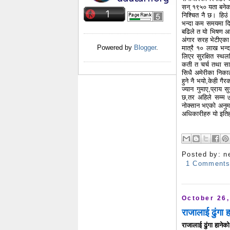
सन् १९५० यता बनेका
निश्चित नै छ। हिउं 
भन्दा कम समयमा दि
बढिले त यो भिषण आग
अंगार सरह भेटीएका 
Powered by
Blogger
.
मात्रै १० लाख भन्
लिएर सुरक्षित स्थ
कती त चर्च तथा सा
सिधै अमेरीका निकाल
हुने नै भयो,केही ग
ज्यान गुमाए,प्राय 
छ,तर अहिले सम्म 
नोक्सान भएको अनुमा
अधिकारीहरु यो इति
Posted by:
n
1 Comment
October 26,
राजालाई ढुंगा 
राजालाई ढुंगा हानेक