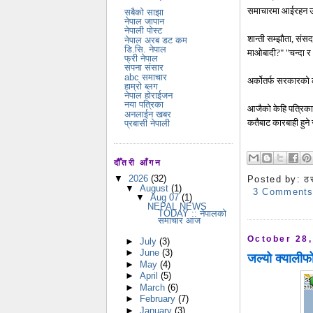
समाचारमा आईरहन उनि
सबैको साझा
नेपाल जापान
नेपाली पोस्ट
शान्ती सम्झौता, संस
नेपाल अरब डट कम
डि.सि. नेपाल
माओबादी?" "चन्दा र अ
फ्री नेपाल
सपना संसार
abc समाचार
अर्कोतर्फ सरकारको ल
हाम्रो ब्लग
नेपाल होराईजन
नया पत्रिका
आजैको केहि पत्रिक
अनलाईन खबर
कतैबाट कारबाही हुन
प्रबासी नेपाली
दौँतरी आँगन
▼
2026
(32)
Posted by:
ठ
▼
August
(1)
3 Comment
▼
Aug 07
(1)
NEPAL NEWS
TODAY :: नेपालको
समाचार आज
October 28,
►
July
(3)
►
June
(3)
जल्यो क्यालीफोर
►
May
(4)
►
April
(5)
►
March
(6)
►
February
(7)
►
January
(3)