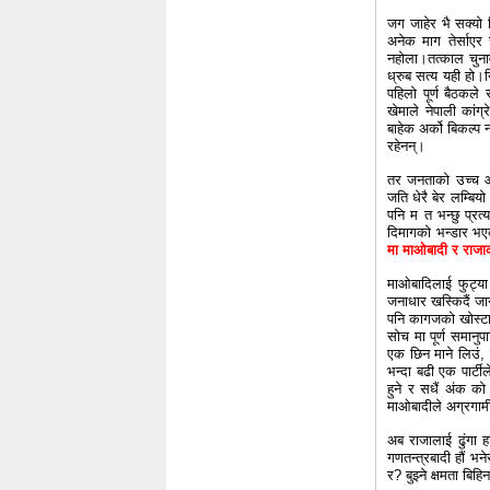
जग जाहेर भै सक्यो 
अनेक माग तेर्साएर 
नहोला।तत्काल चुना
ध्रुब सत्य यही हो।न
पहिलो पूर्ण बैठकले
खेमाले नेपाली कांग
बाहेक अर्को बिकल्प
रहेनन्।
तर जनताको उच्च आक
जति धेरै बेर लम्बियो
पनि म त भन्छु प्रत
दिमागको भन्डार भए
मा माओबादी र राजाको
माओबादिलाई फुट्या
जनाधार खस्किदैं जा
पनि कागजको खोस्टा ब
सोच मा पूर्ण समानुप
एक छिन माने लिउं, 
भन्दा बढी एक पार्ट
हुने र सधैं अंक को 
माओबादीले अग्रगामी
अब राजालाई ढुंगा ह
गणतन्त्रबादी हौं भ
र? बुझ्ने क्षमता बिह