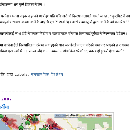
हरुसंग अरु कुनै विकल्प नै छैन ।
द प्रवेश र ध्वजा बाहक बाहनको आरोहण पछि पनि जारी यो क्रियाकलापले यस्तो लाग्छ : " कुटपिट नै नगर
सुली र सम्पती कब्जा नगर्ने के वाई सि एल ?" अनी "हावादारी र बक्मफुसे कुरा नगर्ने के को कामरेड ?"
ाचारीलाई साथ दीदैं नेपालका मिडीया र पत्रकारहरु पनि यस बिषयलाई पूर्बबत नै निरन्तरता दिदैंछन।
ामा माओवादीले विस्थापितका खेतमा लगाइएको धान जबर्जस्ती कटान गरेको समाचार आएको छ र यसमा
े संकेत देखीएको छैन । सायद यहि काम नक्कली माओबादिले गरेको भए कारबाही हुन्थ्यो होला कसो?
रकि दादा
Labels:
समसामयिक विश्लेषण
s
 2007
्नीया