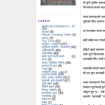
यो कुनै कृतिम समाच
निरन्तरता कायम भएक
यस्ता समाचारको अनगि
Labels
लुकेको यौटा अत्यन्त
Artificial Intelligence - AI
(31)
तर वास्तबमा यस्ता स
nepal
(4)
Nepali Trending Video
(1)
news
(5)
हामी सबैले याद गरेक
Tea Time
(51)
अनुभव / अनुभूति
(147)
अनुरोध/ सूचना / जानकारी
(42)
पहिलो खाले समाचार आ
अनौपचारिक
(80)
अभिव्यक्ति
(83)
अनी कुनै किसानको 
कति प्यारो कति प्यारो ......
(1)
कारबाहि गर्दैन, मान
कथा
(3)
कथा/ साहित्य/ निबन्ध
(46)
कामलाग्ने कुरा
(9)
त्यसपछि दोस्रो समाच
गजल
(6)
गाउँखाने कथा - nepali
सी एल द्वारा कारबा
katha/riddle
(50)
गीत/ गजल/ कविता
(417)
चाडपर्व/ धर्म-संस्कृति
(67)
यस्ता समाचारले निर
तातो बहस
(18)
दौँतरी खबर
(33)
देखाएर लुटनेलाई कुन
फिचर साहित्य
(4)
असुल्न छुट छ । वाई 
ब्लगभित्र ब्लग
(30)
भ्रमपीडा
(1)
समातेर "कारबाही" ग
मनोरंजन
(3)
रुबाइ
(1)