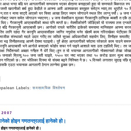
 आधा भन्दा बढि घर आगलागीको सम्भावना भएका क्षेत्रमा बनाइएको हुदा यो सम्स्याले बिकराल रुप 
जस्तै खरानीको बर्षा हुदा केहीले त आफ्ना अती आश्यकका बस्तुहरु समेट्न भ्याए,तर थु्प्रैले १० म
न,रात र माया साट्दै आएको घर चिसा आखा लिएर ज्यान जोगाउने स्थल तिर लाग्नु पर्यो। ७ जना भ
ोबाट ज्यान समेत जोगाउन भ्याएनन्। ४ जना मेक्सीकन मुलका गैरकानूनि ठानिएक ब्यक्ती त एकै ठ
थिए। गैरकानुनी आप्रबासीको ब्यथा पनि ब्यग्लै छ। मेक्सीकोसंगै जोडिएको यो राज्यमा लस एन्जल
दा बढि गैरकानुनी आप्रबासी छन। आगोको रापले चारैतिर ढाकेको समयामा मानिसहरु आफ्ना सर
लतिर लागि रहंदा गैर कानूनि आप्रवासीहरु जागिर नगुमोस भनेर खेतमै काम गरिराखेका भेटीएका 
माजीक संस्थाको मद्दले उद्दार गरीए तर जतिले सुरक्षा अधिकारीको सहयोग लिए, तिनीहरु समातीए
ा भइ तिनीहरुलाइ आफ्नै देशमा पठाइयो। पुरै क्षेत्र आगलागीको चपेटमा परेकाले काम पाउने समस्
ैरकानूनि आप्रबासी भने आगोले बनाएको फोहोर सफा गर्न पाइने आशाले यता उता टहलिदै थिए। तर ज
सुरक्षा निर्देशनको अबज्ञा गर्नेहरु नै धेरै थिए।हुन त यो भयानक आगलागीको नोक्सानको लेखा जोखा 
७ जनाको म्रित्यु,१०० जना जती घाइते, १५०० घर नष्ट भएका तथा १० करोड डलर मुल्य बरा
न गरिएको छ। तर भोलिका दिनमा यो संख्या बढ्ने निस्चित नै छ। ५ दिनको लगातार जुदाइ पछि सुर
हासकै एउटा भयानाक आगलागी ठेगान लाग्नेमा ढुक्क छन।
epalean
Labels:
समसामयिक विश्लेषण
s
 2007
हानेको होइन गणतन्त्रलाई हानेको हो।
ो होइन गणतन्त्रलाई हानेको हो।