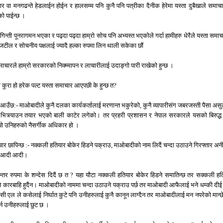
ार वा मनगढन्ते हेडलाईन होईन र हालसम्म पनि कुनै पनि पत्रीका दैनीक हेरेमा यस्ता दुबैखाले समाच
ो पाईन्छ ।
न्ती पूनरागमन भएका र पढ्दा पढ्दा हाम्रो सोच पनि अभ्यस्त भएकोले गर्दा हामीहरु धेरैले यस्ता समाच
 जटील र सोचनीय पक्षलाई ज्यादै हल्का रुपमा लिन थाली सकेका छौं
माचारले हाम्रो सरकारको निक्म्मापन र लाचारीलाई उदाङ्गो पारी राखेको हुन्छ ।
ो कुरा हो हरेक पल्ट यस्ता समाचार आएपछी के हुन्छ त?
उँछ:- माओबादीले कुनै दलका कार्यकर्तालाई मरणान्त भकुरेको, कुनै व्यापारीसंग जबरजस्ती पैसा असु
भित्र्याउन तयार भएको बाली काटेर लगेको। तर प्रहरी प्रशासन र नेपाल सरकारले यसको बिरुद्ध 
ौ यो उनिहरुको नैसर्गीक अधिकार हो ।
ार छापिन्छ :- नक्कली हतियार बोकेर हिडने पक्राउ, माओबादीको नाम लिदैं चन्दा उठाउने गिरफ्तार अनी
ही आदी आदी।
न्तर रुपमा के शन्देस दिदैं छ त ? यहा यौटा नक्कली हतियार बोकेर हिडने समातिन्छ तर सक्कली हत
े कारबाहि हुदैंन। माओबादीको नाममा चन्दा उठाउने पक्राउ पर्छ तर माओबादी आफैलाई भने धम्की दीई 
सी एल ले कसेलाई निर्घात कुटे पनि उनीहरुलाई कुनै कानून लाग्दैन तर माओबादीलाई मन नपरेको मान्छ
र्न उनीहरुलाई छुट छ ।