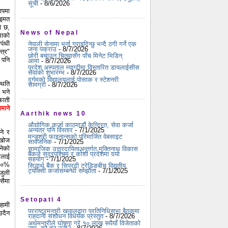
सूची
- 8/6/2026
ापमा
ुइमत
ो छ,
News of Nepal
भाको
पंथी
नेपाली सेनामा भर्ना गराइदिन्छु भन्दै ठगी गर्ने एक
जना पक्राउ
- 8/7/2026
त्र"
छोरी बचाउन चितुवासँग पाँच मिनेट भिडिन्
 पनि
आमा
- 8/7/2026
प्रदेश अस्पताल म्याग्दीमा विस्तारित डायलाईसीस
सेवाको शुभारम्भ
- 8/7/2026
दुर्गमको विद्यालयलाई पोसाक र स्टेशनरी
थिति
सामग्री
- 8/7/2026
ा भने
फाती
माने
Aarthik news 10
औद्योगिक कर्जा काठमाडौं केन्द्रित, सेवा कर्जा
अन्यत्र पनि विस्तार
- 7/1/2025
ने र
मन्जुश्री फाइनान्सको परिमार्जित वेबसाइट
 खोज
सार्वजनिक
- 7/1/2025
नेको
सामाजिक उत्तरदायित्वअन्तर्गत मुक्तिनाथ विकास
बैंकले सुदूरपश्चिम र कोशी प्रदेशमा गर्‍यो
गलाई
सहयोग
- 7/1/2025
 ५०%
सिद्धार्थ बैंक र सिप्रदी ट्रेडिङबीच विद्युतीय
ट्याक्सी कर्जासम्बन्धी सम्झौता
- 7/1/2025
जुली
सैमा
Setopati 4
हामी
परराष्ट्रमन्त्री खनालद्वारा प्रतिनिधिसभा बैठकमा
उदैन
राहदानी संशोधन विधेयक प्रस्तुत
- 8/7/2026
अर्थमन्त्रीले घोषणा गरे १० लाख रूपैयाँ विजेताको