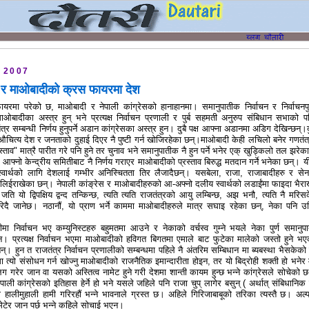
 2007
ेस र माओबादीको क्रस फायरमा देश
रमा परेको छ, माओबादी र नेपाली कांग्रेसको हानाहानमा। समानुपातीक निर्वाचन र निर्वाचनपुर्
ओबादीका अस्त्र हुन् भने प्रत्यक्ष निर्वाचन प्रणाली र पुर्ब सहमती अनुरुप संबिधान सभाको प
्र सम्बन्धी निर्णय हुनुपर्ने अडान कांग्रेसका अस्त्र हुन। दुबै पक्ष आफ्ना अडानमा अडिग देखिन्छन्।द
ित्य देश र जनताको दुहाई दिएर नै पुष्टी गर्न खोजिरहेका छन्।माओबादी केही लचिलो बनेर गणतंत
्ताव" मात्रै पारीत गरे पनि हुने तर चुनाव भने समानुपातीक नै हुन पर्ने भनेर एक् खुड्किलो तल झरेक
े आफ्नो केन्द्रीय समितीबाट नै निर्णय गराएर माओबादीको प्रस्ताव बिरुद्ध मतदान गर्ने भनेका छन्। यी
स्वार्थको लागि देशलाई गम्भीर अनिस्चितता तिर लैजादैछन्। यसबेला, राजा, राजाबादीहरु र सेन
िईराखेका छन्। नेपाली कांङ्रेस र माओबादीहरुको आ-अफ्नो दलीय स्वार्थको लडाईंमा फाइदा भैरा
ि यो द्विपक्षिय द्वन्द तन्किन्छ, त्यति त्यति राजतंत्रको आयु लम्बिन्छ, अझ भनौ, त्यति नै मरिस
रिदै जानेछ। नठानौं, यो प्राण भर्ने काममा माओबादीहरुले मात्र सघाइ रहेका छन्, नेका पनि उत्
मा निर्वाचन भए कम्युनिस्टहरु बहुमतमा आउने र नेकाको वर्चस्व गुम्ने भयले नेका पुर्ण समानुप
छैन। प्रत्यक्ष निर्वाचन भएमा माओबादीको हविगत बिगतमा एमाले बाट फुटेका मालेको जस्तो हुने भए
न्। हुन त राजतंत्र निर्वाचन प्रणालीको सम्बन्धमा पहिले नै अंतरिम सम्बिधान मा ब्यबस्था भैसकेको
 त्यो संसोधन गर्न खोज्नु माओबादीको राजनैतिक इमान्दारीता होइन, तर यो बिद्रोही शक्ती हो भनेर 
रेर जान वा यसको अस्तित्व नामेट हुने गरी देशमा शान्ती कायम हुन्छ भन्ने कांग्रेसले सोचेको छ
नेपाली कांग्रेसको इतिहास हेर्ने हो भने यसले जहिले पनि राजा चुप् लागेर बसुन् ( अर्थात् संबिधानिक
को हालीमुहाली हामी गरिरहौं भन्ने भावनाले ग्रस्त छ। अहिले गिरिजाबाबूको तरिका त्यस्तै छ। अल्
ेर जान पर्छ भन्ने कहिले सोचाई भएन।