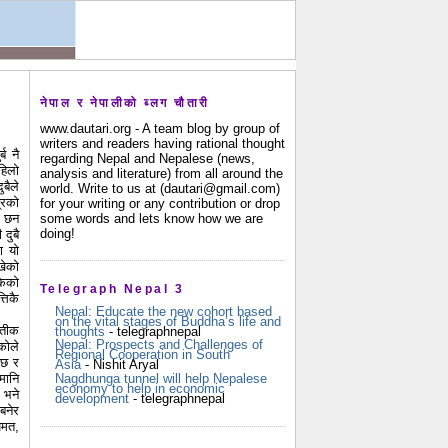
नेपाल र नेपालीको ब्लग चौतारी
www.dautari.org - A team blog by group of
writers and readers having rational thought
ब नै
regarding Nepal and Nepalese (news,
हिलो
analysis and literature) from all around the
ुबैले
world. Write to us at (dautari@gmail.com)
्रको
for your writing or any contribution or drop
some words and lets know how we are
ा छन
doing!
 दुबै
ा यो
खेको
केको
Telegraph Nepal 3
तिकै
Nepal: Educate the new cohort based
on the vital stages of Buddha’s life and
ातीक
thoughts
- telegraphnepal
Nepal: Prospects and Challenges of
कोले
Regional Cooperation in South
 छ र
Asia
- Nishit Aryal
Nagdhunga tunnel will help Nepalese
मानि
economy to help in economic
 भने
development
- telegraphnepal
 बनेर
पमत,