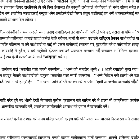
धानीमा सक्कली हतियार लीएर आफ्नो "पार्टीको सुरक्षा" गर्न वा सम्मेलनको "व्यबस्था" गर्न भनेर म
यार ईजाजत लिएर राखीएको हो की विना ईजाजत गैर्‍ह कानूनी तरीकाले बोकीएको हो भनेर सोध्न समेत हा
ुदैन भने अर्कोतिर नरकटलाई बन्दुक भनेर तर्साउने देखी लियर टेबुल घडीलाई बम भनी धम्क्याउनेलाई सम
त्वको आभास दिन खोज्छ ।
, माओबदीको नाममा अरुले चन्दा उठाए समातिन्छन तर माओबादी आफैले भने डर, त्रास वा धम्किको 
सम्मको पसीनाको कमाई खादां कसैले केहि गर्दैनन्, मानौं यो चन्दा उठाउने
राष्ट्रिय ठेक्का
माओबादीले प
यकि यतिसम्म छ की माओबादी वा वाई सी एलले कसेलाई अपहरण गरे, कुट पीट गरे वा सांघातीक आक
नै कारबाहि नै हुदैन, र बचे खुचेको ईज्जत बचाउने असफल प्रयास गर्दै सरकार र बिभिन्न दलका 
ई अब देखी त्यस्तो कार्य नगर्न
"आग्रह"
गर्छन।
 उलंघन गर्दा "ख्वामीत यसो नगरी बक्स्योस…" भन्ने की समातेर थुन्ने ? । अर्को रमाईलो कुरा यदा
 बहादुर नेताले माओबादीको हजुरमा "ख्वामीत यसो नगरी बक्स्योस…" भन्ने निबेदन गरी हाल्यो भने उत
डै "त्यो मान्छे हाम्रो हैन…." भन्छन। अनि ढाँटनै नसक्ने स्थीती परेमा "हामी आन्तरीक कारबाहि गर्दै
ि गरेर हुने भए भोली देखी नेपालको पुलीस प्रशासन सबै खारेज गरे भै हाल्यो नी काग्रेंसका कार्यकर्
े आन्तरीक कारबाहि गर्ने, एमालेका कार्यकर्ताले अपराध गरे एमाले नै कारबाहि गर्ने।
 संसद" प्रवेश र अझ गरीमामय मन्त्रि पदको ग्रहण पछी पनि यस्ता समाचारको निरन्तरता भने समाप्त
स्ता गरीमामय परम्परालाई हालसम्म यसरी कायम राखेकाछन मानौं जनतामा आफ्नो अस्तित्व दर्शा