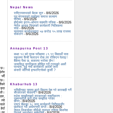
Nepal News
राष्ट्रियसभाको बैठक सुरु
- 8/6/2026
पुन:संरचनाको पर्खाइमा समाज कल्याण
परिषद्
- 8/6/2026
होर्मुजमा इरान–ओमान सहमति नजिक
- 8/6/2026
नेपाल आयल निगमको कार्यकारी निर्देशकमा
साह
- 8/6/2026
यातायात कार्यालयद्वारा ५७ करोड १५ लाख राजस्व
संकलन
- 8/6/2026
Annapurna Post 13
कक्षा १२ को पूरक परीक्षामा ८१.१९ विद्यार्थी पास
स्कुलमा कैंची चलाउन रोक,तर रोकिएन पेलाइ !
बैंकमा पैसा छ, बजारमा भरोसा छैन !
जन्मसिद्ध नागरिकता सीमित गर्ने ट्रम्पको अर्को
प्रयास, दुई नयाँ कार्यकारी आदेश जारी
ो छ।
कसरी जोगियो इन्फान्टिनोको कुर्सी ?
िनेर
र्दै
्दछ।
तीको
Khabarhub 13
ड्दा
भूमिहीनका नाममा झूटो विवरण पेश गरे कारबाही गर्ने
 हो।
सरकारको चेतावनी
- 8/4/2026
मधेस सम्झौताबारे सरकारको स्पष्टीकरण :
हरु,
गृहमन्त्रीले कुनै ठोस सम्झौता गरेका
त्यो
छैनन्
- 8/4/2026
वाले
राष्ट्र बैंकका १८ जना कार्यकारी निर्देशकसँग
छलफल गर्दै अर्थमन्त्री वाग्ले
- 8/4/2026
र्दा
नेपाल लिकर्सका सीईओ तुलाधर एसिया बिजनेस
छ तर
लिडर्स अवार्डबाट सम्मानित
- 8/4/2026