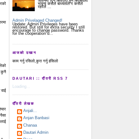
जीवनमा दिन बिताउदा हुने बिरक्तीला
ारको
भावना कसैले बाध्यताले र कसैले
रहरैले ...
Admin Privelaged Changed!
ारमा
Update: Admin Privileges have been
restored. But still for extra security I still
encourage to change password. Thanks
for the cooperation d...
आजको उखान
काम गर्नु रसिलो,कुरा गर्नु हंसिलो
लेको
कुनै
DAUTARI :: दौंतरी RSS 7
Loading...
 वाई
दौँतरी लेखक
ियार
Anjali...
पैसा
Anjan Banbasi
ेलाई
Chanaa
Dautari Admin