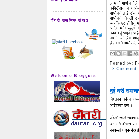
ल मानौ माओबादीले स
कमिटीद्वारा नै माओ
माओबादीलाई संसदमा
माओबादी नेपाली सेन
दौंतरी समाजिक संजाल
न्यानो)पाएर हौसिनु
आदेश भनेर चुर्मुर्य
काम गर्नु भएन।अहि
नेपाली कांग्रेस आफ
होइन भने माओबादी र 
Posted by:
P
3 Comment
Welcome Bloggers
दुई थरी समाचा
बिगतका करिब १०–१२
आईरहेका छन् ।
पहिलो खाले समाचार
छन भने दोस्रो समा
नक्कली बन्दुक देखाई 